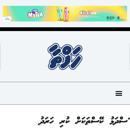
މަސްދަޅު ކޭސްތަކަށް ކުރި ހަރަދު