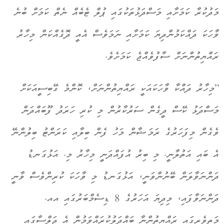
މަދުކުރާ ކަމަށާއި މަސްދަޅުތަކުގައި ޕުލް ޓެބެއް ނެތް ކަމަށް ބުނެ
ވާހަކަ ދައްކަމުންދިޔަ ކަމަށާއި ނަމަވެސް އެއީ ދޮގެއްކަން މިހާރު
ރައްޔިތުންނަށް ސާފުވެއްޖެ ކަމަށެވެ.
”މިހާރު ދައްކާ ވާހަކައަކީ ރައްޔިތުންނަށް، ކޮންމެ ގޭބިސީއަކަށް
މަސްދަޅު ކޭސް ދީގެން ސަރުކާރުން މި ކުރި ހަރަދު ފޫބައްދަން
ވެގެން މިފަހަރުގެ ރަމަޟާން މަހު ފެން ބިލާއި ކަރަންޓު ބިލުންނޭ
އެ ބައި އަތުލާނީ. މި ބިރު އުފައްދަނީ މިހާރު މި. އަޅުގަނޑު
ދަންނަވާލަން ބޭނުންވަނީ، އަޅުގަނޑު މި ވާހަކަ ކުރިންވެސް ވާނީ
ދަންނަވާފައި، މިދިޔަ އަހަރުގެ 8 ޑިސެމްބަރުގައި އއ.
މަތިވެރީގައި ރައްޔިތުންނާ ބައްދަލުކުރައްވަމުން އެ ޖަލްސާގައި