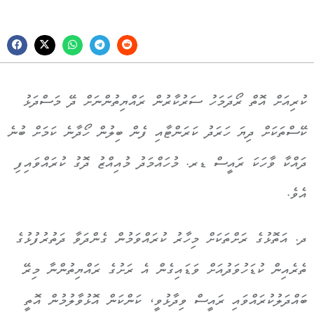
ކުރިއަށް އޮތް ރޯދަމަހު ސަރުކާރުން ރައްޔިތުންނަށް ދޭ މަސްދަޅު
ކޭސްތަކަށް ދިޔަ ހަރަދު ކަރަންޓާއި ފެން ބިލުން ހޯދާނެ ކަމަށް ބުނެ
ދައްކާ ވާހަކަ ރައީސް ޑރ. މުހައްމަދު މުއިއްޒު ދޮގު ކުރައްވައިފި
އެވެ.
ދ. އަތޮޅުގެ ރަށްތަކަށް މިހާރު ކުރައްވަމުން ގެންދަވާ ދަތުރުފުޅުގެ
ތެރެއިން ކުޑަހުވަދުއަށް ވަޑައިގެން އެ ރަށުގެ ރައްޔިތުންނާ މިރޭ
ބައްދަލުކުރައްވައި ރައީސް ވިދާޅުވީ، ކަންކަން އޮޅުވާލުމުން އޮތީ