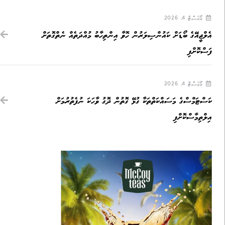
އޯގަސްޓް 4, 2026
އެލްޖީއޭގެ ބޯޑަށް ކައުންސިލަރުން ހޮވާ އިންތިހާބު މުއްދަތެއް ނެތްގޮތަށް
ފަސްކޮށްފި
އޯގަސްޓް 4, 2026
ކަސްޓަމްސްގެ މަސައްކަތްތަކާ ގުޅޭ ގޮތުން ދޮގު ވާހަކަ ނުފެތުރުމަށް
އިލްތިމާސްކޮށްފި