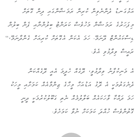
އަޅުގަނޑު ދެންނެވިން ކުރިން ރަމަޟާންގައި ދިން ގޮތަށް
މިފަހަރުގެ ރަމަޟާން މަހުވެސް ކަރަންޓު ބިލުންނާއި ފެން ބިލުން
ޑިސްކައުންޓް ދޭނަމޭ. ހަމަ އެކަން އެގޮތަށް ކުރިއަށް ގެންދާނަމޭ،“
ރައީސް ވިދާޅުވި އެވެ.
އެ މަނިކުފާނު ވިދާޅުވީ، ދޮގެއް ހެދީމަ އެއީ ދޮގެއްކަން
ދެނެގަތުމަކީ އެ ދޮގު އަޑުއަހާ މީހާގެ ޒިންމާއެއް ކަމަށާއި މީހަކު
ހަމަ ދައްކާ ވާހަކައެއް ބަލާލުމެއް ނެތި ގަބޫލުކުރުމަކީ ދީނީ
ގޮތުންވެސް ހުއްދަ ކަމަކަށް ނުވާ ކަމަށެވެ.