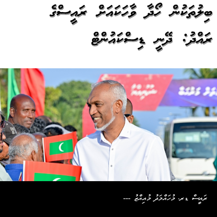
ބިލުތަކުން ހޯދާ ވާހަކައަށް ރައީސްގެ
ރައްދު: ދޭނީ ޑިސްކައުންޓް
ރައީސް ޑރ. މުހައްމަދު މުއިއްޒު ---