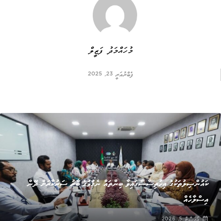
މުހައްމަދު ފަޒީލް
ފެބްރުއަރީ 23, 2025
ޚަބަރު
ކައުންސިލުތަކުގެ އިހުތިސާސްގައިވާ ބިންތައް ނެގުމުގެ ބާރު ސަރުކާރަށް ދޭން
އިސްލާހެއް
އޯގަސްޓް 5, 2026