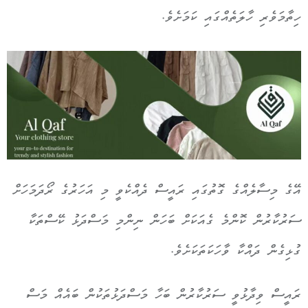
ހިތާމަވެރި ހާލަތެއްގައި ކަމަށެވެ.
އޭގެ މިސާލެއްގެ ގޮތުގައި ރައީސް ދެއްކެވީ މި އަހަރުގެ ރޯދަމަހަށް
ސަރުކާރުން ކޮންމެ ގެއަކަށް ބަހަން ނިންމި މަސްދަޅު ކޭސްތަކާ
ގުޅިގެން ދައްކާ ވާހަކަތަކަށެވެ.
ރައީސް ވިދާޅުވީ ސަރުކާރުން ބަހާ މަސްދަޅުތަކުން ބައެއް މަސް