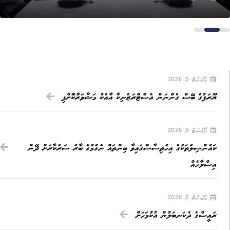
އޯގަސްޓް 5, 2026
ޔޫރަޕުގެ ބޭސް ގެންނަން އެސްޓްރަޒެނިކާ އާއެކު މަޝްވަރާކޮށްފި
އޯގަސްޓް 5, 2026
ކައުންސިލުތަކުގެ އިހުތިސާސްގައިވާ ބިންތައް ނެގުމުގެ ބާރު ސަރުކާރަށް ދޭން
އިސްލާހެއް
އޯގަސްޓް 5, 2026
ރައީސްގެ ދެކަނބަލުން އުކުޅަހަށް