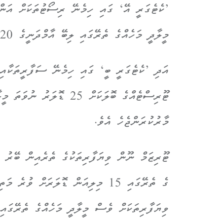
މީލާދީ މަހެއްގެ ތެރޭގައި ލިބޭ އާމްދަނީގެ 20 ޕަސެންޓު މާރުކުރަން މަޖުބޫރެވެ.
އަދި ’ކެޓެގަރީ ބީ‘ ގައި ހިމެނޭ ސަފާރީތަކާއި
މާރުކުރަންޖެހެ އެވެ.
ގެ ތެރޭގައި 15 މިލިއަން ޑޮލަރަށް ވ
ވިޔަފާރިތަކަށް ވެސް މީލާދީ މަހެއްގެ ތެރޭގައި ލިބޭ އާމްދަނީގެ 20 ޕަސެ