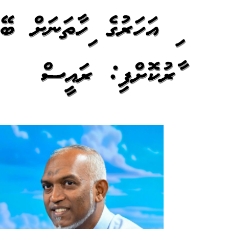
މާރުކޮށްފި: ރައީސް