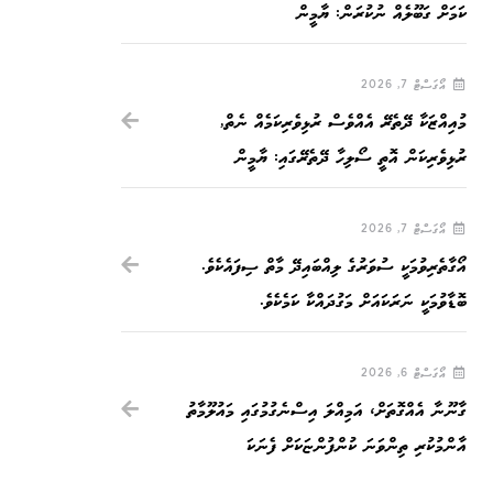
ކަމަށް ގަބޫލެއް ނުކުރަން: ޔާމީން
އޯގަސްޓް 7, 2026
މުއިއްޒަކާ ދޭތެރޭ އެއްވެސް ރުޅިވެރިކަމެއް ނެތް,
ރުޅިވެރިކަން އޮތީ ސޯލިހާ ދޭތެރޭގައި: ޔާމީން
އޯގަސްޓް 7, 2026
އޯގާތެރިވުމަކީ ސުވަރުގެ ލިއްބައިދޭ މާތް ސިފައެކެވެ.
ބޮޑާވުމަކީ ނަރަކައަށް މަގުދައްކާ ކަމެކެވެ.
އޯގަސްޓް 6, 2026
ގާނޫނާ އެއްގޮތަށް، އަމިއްލަ އިސްނެގުމުގައި މައުލޫމާތު
އާންމުކުރި ތިންވަނަ ކުންފުންޏަކަށް ފެނަކަ