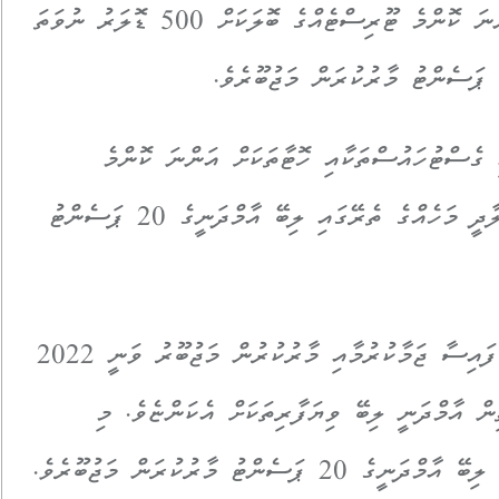
’ކެޓެގަރީ އޭ‘ ގައި ހިމެނޭ ރިސޯޓުތަކަށް އަންނަ ކޮންމެ ޓޫރިސްޓެއްގެ ބޮލަކަށް 500 ޑޮލަރު ނުވަތަ
 ގެސްޓުހައުސްތަކާއި ހޮޓާތަކަށް އަންނަ ކޮންމެ
ޓޫރިސްޓެއްގެ ބޮލަކަށް 25 ޑޮލަރު ނުވަތަ މީލާދީ މަހެއްގެ ތެރޭގައި ލިބޭ އާމްދަނީގެ 20 ޕަސެންޓު
ޓޫރިޒަމް ނޫން ވިޔަފާރިތަކުގެ ތެރެއިން ބޭރު ފައިސާ ޖަމާކުރުމާއި މާރުކުރުން މަޖުބޫރު ވަނީ 2022
ުރެ މަތިން އާމްދަނީ ލިބޭ ވިޔަފާރިތަކަށް އެކަންޏެވެ. މި
ންޓު މާރުކުރަން މަޖުބޫރެވެ.