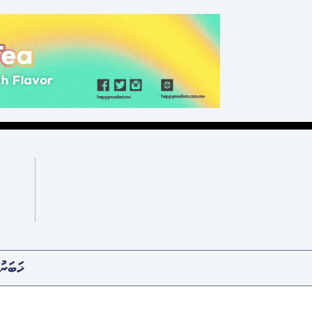
ޚަބަރު