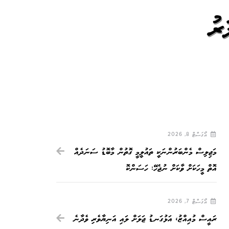
ން ޑޮލަރު
އޯގަސްޓް 8, 2026
މަޖިލިސް މެންބަރުންނަކީ ތައުލީމީ ގޮތުން މާބޮޑު ސަނަދެއް
އޮތް މީހަކަށް ވާކަށް ނުޖެހޭ: ހަސަންކޮ
އޯގަސްޓް 7, 2026
ރައީސް މުއިއްޒު، އަޅުގަނޑު ޖަލަށް ލައި އަނިޔާވެރި ވެދާނެ