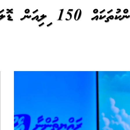
މި އަހަރުގެ މިހާތަނަށް ބޭންކުތަކައް 150 މިލިއަ