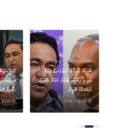
,
UNCATEGORIZED
ޚަބަރު
ޚަބަރު
ުލީމީ
ރައީސް މުއިއްޒު، އަޅުގަނޑު ޖަލަށް
މުއިއްޒަކާ ދ
 މީހަކަށް
ލައި އަނިޔާވެރި ވެދާނެ ކަމަށް ގަބޫލެއް
ރުޅިވެރިކަމެ
ނުކުރަން: ޔާމީން
ސޯލިހާ ދޭތެ
އޯގަސްޓް 7, 2026
އޯގަސްޓް 7, 2026