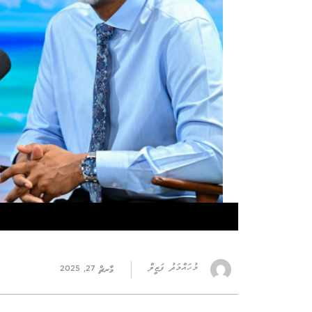
މުހައްމަދު ފަޒީލް
މާރޗް 27, 2025