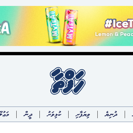
ދުނިޔެ
ވިޔަފާރި
ކުޅިވަރު
ދީން
މަޢުލޫ