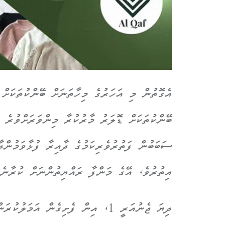
ސަބަބުން ފަތުރުވެރިކަމުގެ ދާއިރާ ފުޅާވަމުންދ
އިތުރުވެ، އޭގެ މަންފާ ރައްޔިތުންނަށް ކުރާނެ
ދިޔަ ޖެނުއަރީ 1، އިން ފެށިގެން އ