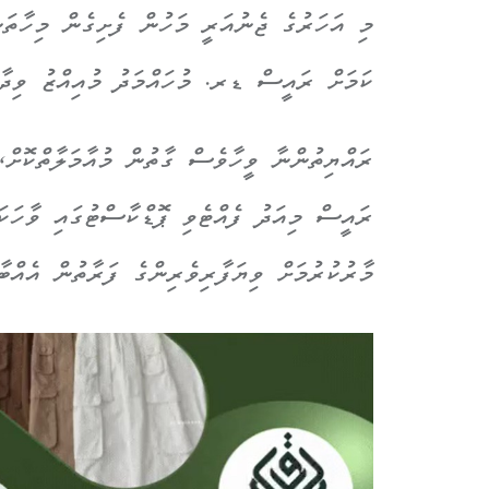
ކަމަށް ރައީސް ޑރ. މުހައްމަދު މުއިއްޒު ވިދާޅ
ރައްޔިތުންނާ ވީހާވެސް ގާތުން މުއާމަލާތްކޮށް،
ރައީސް މިއަދު ފެއްޓެވި ޕޮޑްކާސްޓުގައި ވާހަކަ
މާރުކުރުމަށް ވިޔަފާރިވެރިންގެ ފަރާތުން އެއްބާ