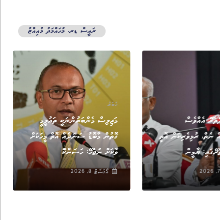
ރައީސް ޑރ. މުހައްމަދު މުއިއްޒު
ޚަބަރު
ޭތެރޭ އެއްވެސް
މަޖިލިސް މެންބަރުންނަކީ ތައުލީމީ
އް ނެތް, ރުޅިވެރިކަން އޮތީ
ގޮތުން މާބޮޑު ސަނަދެއް އޮތް މީހަކަށް
ރޭގައި: ޔާމީން
ވާކަށް ނުޖެހޭ: ހަސަންކޮ
އޯގަސްޓް 8, 2026