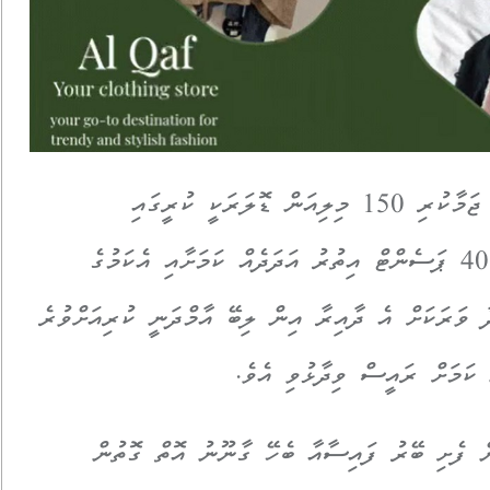
އެގޮތުން މި އަހަރުގެ މިހާތަނަށް ބޭންކުތަކަށް ޖަމާކުރި 150 މިލިއަން ޑޮލަރަކީ ކުރީގައި
ބޭންކުތަކަށް ޑޮލަރު މާރުކުރާ މިންވަރަށްވުރެ 40 ޕަސެންޓް އިތުރު އަދަދެއް ކަމަށާއި އެކަމުގެ
ާ ވަރަކަށް އެ ދާއިރާ އިން ލިބޭ އާމްދަނީ ކުރިއަށްވުރެ
 ކަމަށް ރައީސް ވިދާޅުވި އެވެ.
ަމަލުކުރަން ފެށި ބޭރު ފައިސާއާ ބެހޭ ގާނޫނު އޮތް ގޮތުން