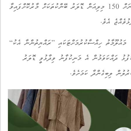
މި އަހަރުގެ ޖެނުއަރީ މަހުން ފެށިގެން މިހާތަނަށް 150 މިލިއަން ޑޮލަރު ބޭންކުތަކަށް މާރުކޮށްފައިވާ
ުވެއްޖެ އެވެ.
 މައުލޫމާތު ހިއްސާކުރުމަށްޓަކައި ”ރައްޔިތުންނާ އެކު“
ފުޅު ދައްކަވަމުން އެ މަނިކުފާނު ވިދާޅުވީ ޑޮލަރު
ރުލުން ލިބިގެންދާ ކަމަށެވެ.