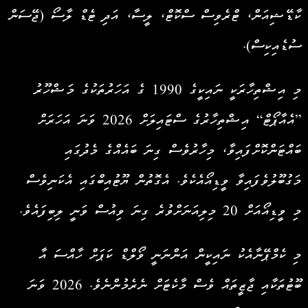
ކާޑޭޝިއަން، ޓްރެވިސް ސްކޮޓް، ލީސާ، އަދި ޓެޑް ލާސޯ (ޖޭސަން
ސުޑެއިކިސް).
މި އިޝްތިހާރަކީ ނައިކީގެ 1990 ގެ އަހަރުތަކުގެ މަޝްހޫރު
”އެއާޕޯޓް“ އިޝްތިހާރުގެ ސްޓައިލަށް 2026 ވަނަ އަހަރަށް
ބައްޓަންކޮށްފައިވާ، މިހާރުވެސް ގިނަ ބައެއްގެ މެދުގައި
މަގުބޫލުވެފައިވާ ވީޑިއޯއެކެވެ. އެގޮތުން ޔޫޓުއިބްގައި އެކަނިވެސް
މި ވީޑިއޯއަށް 20 މިލިއަނަށްވުރެ ގިނަ ވިއުސް ވަނީ ލިބިފައެވެ.
މި ކެމްޕޭނާއެކު ނައިކީން އަންނަނީ ވޯލްޑް ކަޕަށް ހާއްސަ އާ
ބޫޓުތަކާއި ޖާޒީތައް ވެސް މާކެޓަށް ނެރެމުންނެވެ. 2026 ވަނަ