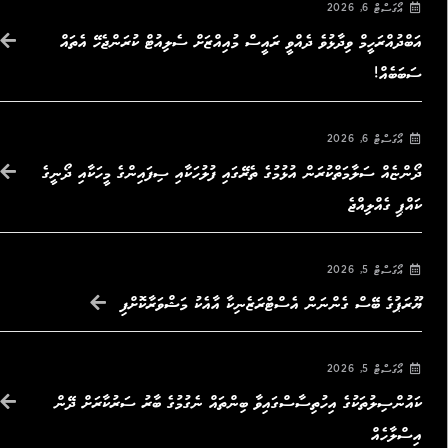
އޯގަސްޓް 6, 2026
އަބްދުއްރަހީމް ވިދާޅުވެ ދެއްވީ ރައީސް މުއިއްޒަށް ސެލިއުޓް ކުރަންޖެހޭ އެތައް
ސަބަބެއް!
އޯގަސްޓް 6, 2026
ދޯންޏެއް ސަލާމަތްކުރަން އުޅުމުގެ ތެރޭގައި ފުލުހަކާއި ސިފައިންގެ މީހަކާއި ދޯނީގެ
ކައްޕި ގެއްލިއްޖެ
އޯގަސްޓް 5, 2026
ޔޫރަޕުގެ ބޭސް ގެންނަން އެސްޓްރަޒެނިކާ އާއެކު މަޝްވަރާކޮށްފި
އޯގަސްޓް 5, 2026
ކައުންސިލުތަކުގެ އިހުތިސާސްގައިވާ ބިންތައް ނެގުމުގެ ބާރު ސަރުކާރަށް ދޭން
އިސްލާހެއް