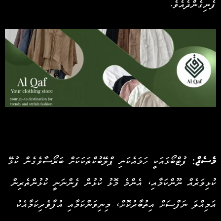
ފެނިގެންދެއެވެ.
އިޝްތިހާރުގެ މައިގަނޑު ކަންތައްތައް:
މެސެޖް:
ފުޓްބޯޅައަކީ ހަމައެކަނި ޕްލޭބުކްތަކަކަށް ބަރޯސާވެގެން ކުޅޭ
ކުޅިވަރެއް ނޫންކަމާއި، އެންމެ މޮޅު ކުޅުން ފެންނަނީ ކުޅުންތެރިން
އަމިއްލަ ނަފްސަށް އިތުބާރުކޮށް، މިނިވަންކަމާއި އުފާވެރިކަމާއެކު