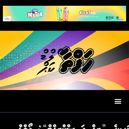
ވޯލްޑް
ކަޕް