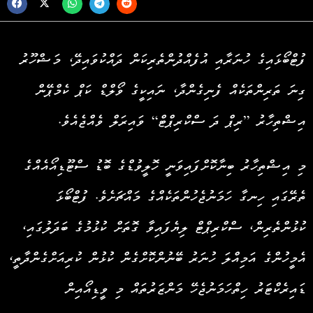
ފުޓްބޯޅައިގެ ހުނަރާއި އުފެއްދުންތެރިކަން ދައްކުވައިދޭ، މަޝްހޫރު
ގިނަ ތަރިންތަކެއް ފެނިގެންދާ، ނައިކީގެ ވޯލްޑް ކަޕް ކެމްޕޭން
އިޝްތިހާރު ”ރިޕް ދަ ސްކްރިޕްޓް“ ވައިރަލް ވެއްޖެއެވެ.
މި އިޝްތިހާރު ބިނާކޮށްފައިވަނީ ހޮލީވުޑްގެ ބޮޑު ސްޓޫޑިއޯއެއްގެ
ތެރޭގައި ހިނގާ ހަމަނުޖެހުންތަކެއްގެ މައްޗަށެވެ. ފުޓްބޯޅަ
ކުޅުންތެރިން، ސްކްރިޕްޓް ލިޔެފައިވާ ގޮތަށް ކުޅުމުގެ ބަދަލުގައި،
އެމީހުންގެ އަމިއްލަ ހުނަރު ބޭނުންކޮށްގެން ކުޅުން ކުރިއަށްގެންދާތީ،
ޑައިރެކްޓަރު ހިތްހަމަނުޖެހޭ މަންޒަރުތައް މި ވީޑިއޯއިން