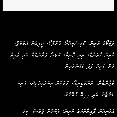
ފެނިގެންދާ މަޝްހޫރު ތަރިން:
ފުޓްބޯޅަ ތަރިން:
ކްރިސްޓިއާނޯ ރޮނާލްޑޯ، ކީލިއަން އެމްބާޕޭ،
އާލިން ހާލަންޑް، ވިނީ ޖޫނިއާ، ބްሩނޯ ފެނާންޑޭޒް އަދި ވާޖިލް
ވެން ޑައިކް ފަދަ ކުޅުންތެރިން.
ލެޖެންޑުން:
ރޮނާލްޑީނިއޯ، ޒްލަޓާން އިބްރަހިމޮވިޗް، އެރިކް
ކަންޓޯނާ އަދި ޑިޑިއޭ ޑްރޮގްބާ.
އެހެނިހެން ދާއިރާތަކުގެ ތަރިން:
ލެބްރޮން ޖޭމްސް، ކިމް