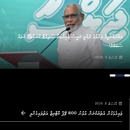
,
UNCATEGORIZED
ޚަބަރު
އަބްދުއްރަހީމް ވިދާޅުވެ ދެއްވީ ރައީސް މުއިއްޒަށް ސެލިއުޓް ކުރަންޖެހޭ އެތައް
ސަބަބެއް!
އޯގަސްޓް 6, 2026
އޯގަސްޓް 6, 2026
ވައިގެމަގުން އެތެރެކުރަން އުޅުނު 800 ވޭޕް ކާޓްރިޖް އަތުލައިގެންފި