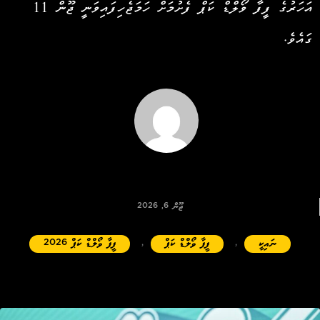
އަހަރުގެ ފީފާ ވޯލްޑް ކަޕް ފެށުމަށް ހަމަޖެހިފައިވަނީ ޖޫން 11
ގައެވެ.
އިބްރާހިމް އީމާން
ޖޫން 6, 2026
ނައިކީ
,
ފީފާ ވޯލްޑް ކަޕް
,
ފީފާ ވޯލްޑް ކަޕް 2026