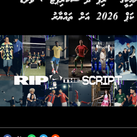
ނައިކީގެ ”ރިޕް ދަ ސްކްރިޕްޓް“: ވޯލްޑް
ކަޕް 2026 އަށް ތައްޔާރު