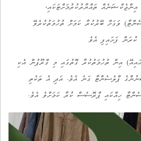
އިންޖެކްޝަނެއް ތައްޔާރުކުރުމަށްޓަކައި،
ްޓާ) ވަގަށް ބޭރުކުރާ ކަމަށް ތުހުމަތުކުރެވޭ
 ކުރަން ފަށައިފި އެވެ
ިއޭ) އިން ތުހުމަތުކުރާ ގޮތުގައި މި ގްރޫޕުން އެކި
ކު 200 ކިލޯގެ އިންސާނުންގެ ޕްލެސެންޓާ ގަނެ އެވެ. އަދި އެ ތަކެތި
ސެންޓާ ހިއްކައި ޕްރޮސެސް ކުރާ ކަމަށްވެ އެވެ.