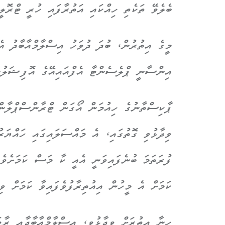
ބެލެވޭ ތަކެތި ހިއްކައި އަތުރާފައި ހުރީ ޓްރޮލީތ
އިންސާނީ ޕްލެސެންޓާ އެފްއައިއޭގެ އޮފިޝަލުން
ޕާކިސްތާނުގެ ހިއުމަން އޯގަން ޓްރާންސްޕްލާން
ވިދާޅުވި ގޮތުގައި، އެ މައްސަލައިގައި ހައްޔަ
ފުރަތަމަ ބުނެފައިވަނީ އެއީ ކާ މަސް ކަމަށެވެ
ކަމަށް އެ މީހުން އިއުތިރާފުވެފައިވާ ކަމަށް ވި
ހީނާ އިތުރަށް ވިދާޅުވީ، އިސްލާމްއާބާދާއި ރާވ