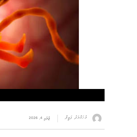
މުހައްމަދު ފަޒީލް
ޖުލައި 4, 2026