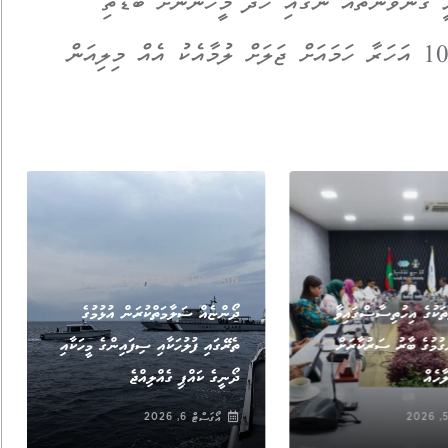
 ގުނަވަންތައް ނަގައި ހަދާ މީހުންނަށް ބޮޑެތި
އަދަބުތަކެއް ކަނޑައަޅާފައިވެ އެވެ. އެގޮތުން 10 އަހަރާ ހަމައަށް ޖަލަށް ލުމާއެކު އެއް މިލިއަން
,
FEATURED MAIN
ޚަބަރު
ަކުގެ އިހުތިސާސްގައިވާ
ދޯންޏެއް ސަލާމަތްކުރަން އުޅުމުގެ
ގުމުގެ ބާރު ސަރުކާރަށް
ތެރޭގައި ފުލުހަކާއި ސިފައިންގެ މީހަކާއި
ހެއް
ދޯނީގެ ކައްޕި ގެއްލިއްޖެ
އޯގަސްޓް 6, 2026