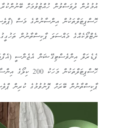
އުމުރުން ދުވަސްވުން ހުއްޓުވުމަށް ބޭނުންކުރާ 
ހޮސްޕިޓަލްތަކުން އިންސާނުންގެ މަސް (ޕްލެސެނ
ނެޓްވޯކެއްގެ މައްސަލަ ޕާކިސްތާނުން ތަހުގީގު
ފެޑެރަލް އިންވެސްޓިގޭޝަން އެޖެންސީ (އެފްއައ
ހޮސްޕިޓަލްތަކުން މަހަ
ޕާކިސްތާނުން ބޭރަށް ފޮނުވުމުގެ ކުރިން ޕްލެ