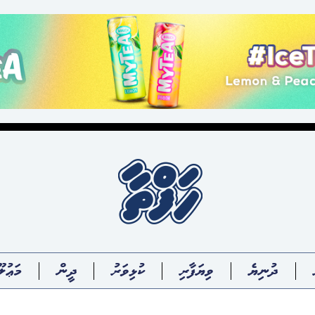
ދުނިޔެ
ވިޔަފާރި
ކުޅިވަރު
ދީން
މަޢުލޫ