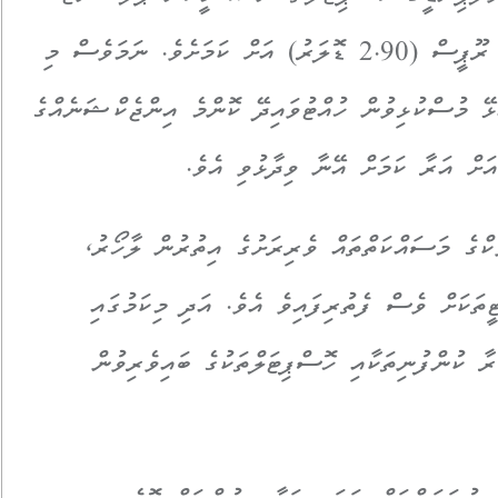
ގަނެފައިވަނީ އެތިކޮޅެއް ގާތްގަނޑަކަށް 800 ރޫޕީސް (2.90 ޑޮލަރު) އަށް ކަމަށެވެ. ނަމަވެސް މި
ޅޭ މުސްކުޅިވުން ހުއްޓުވައިދޭ ކޮންމެ އިންޖެކްޝަނެއްގެ
ކްގެ މަސައްކަތްތައް ވެރިރަށުގެ އިތުރުން ލާހޯރު،
ތަކަށް ވެސް ފެތުރިފައިވެ އެވެ. އަދި މިކަމުގައި
 ކުންފުނިތަކާއި ހޮސްޕިޓަލްތަކުގެ ބައިވެރިވުން