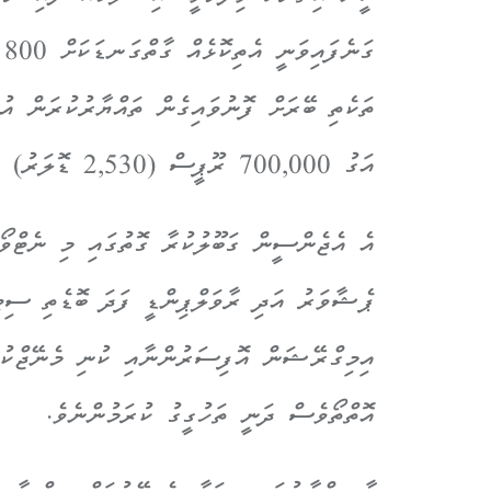
ތަކެތި ބޭރަށް ފޮނުވައިގެން ތައްޔާރުކުރަން އު
އަގު 700,000 ރޫޕީސް (2,530 ޑޮލަރު) އަށް އަރާ ކަމަށް އޭނާ ވިދާޅުވި އެވެ.
އެ އެޖެންސީން ގަބޫލުކުރާ ގޮތުގައި މި ނެޓްވޯ
ޕެޝާވަރު އަދި ރާވަލްޕިންޑީ ފަދަ ބޮޑެތި ސިޓީ
އިމިގްރޭޝަން އޮފިސަރުންނާއި ކުނި މެނޭޖްކުރާ
އޮތްތޯވެސް ދަނީ ތަހުގީގު ކުރަމުންނެވެ.