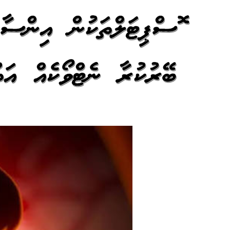
ހޮސްޕިޓަލްތަކުން އިންސާ
ބޭރުކުރާ ނެޓްވޯކެއް އަތު