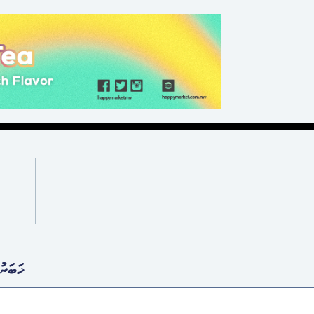
ޚަބަރު