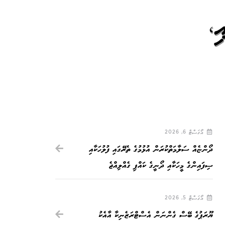
ި،
އޯގަސްޓް 6, 2026
ދޯންޏެއް ސަލާމަތްކުރަން އުޅުމުގެ ތެރޭގައި ފުލުހަކާއި
ސިފައިންގެ މީހަކާއި ދޯނީގެ ކައްޕި ގެއްލިއްޖެ
އޯގަސްޓް 5, 2026
ޔޫރަޕުގެ ބޭސް ގެންނަން އެސްޓްރަޒެނިކާ އާއެކު