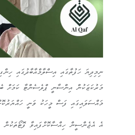
ނިމިދިޔަ ހަފުތާގައި އިސްލާމްއާބާދުގައި ހިންގ
މައްސަލައިގައި ފަސް މީހަކު ވަނީ ހައްޔަރުކޮށް
އެ އެޖެންސީން ހިއްސާކޮށްފައިވާ ފޮޓޯތަކުން ފ