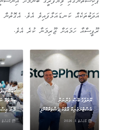
ޕާކިސްތާނުގައި ވިޔަފާރީގެ ބޭނުމަށް އިންސާނީ
ރޫޕީސްއާ ހަމައަށް ޖޫރިމަނާ ކުރެ އެވެ.
ޚަބަރު
ުމުގެ
ކައުންސިލުތ
ޚަބަރު
ެ މީހަކާއި
ޔޫރަޕުގެ ބޭސް ގެންނަން
ބިންތައް ނެ
އެސްޓްރަޒެނިކާ އާއެކު މަޝްވަރާކޮށްފި
ދޭން އިސްލާ
އޯގަސްޓް 5, 2026
އޯގަސްޓް 5, 2026