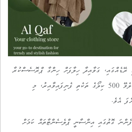
ި ރޭޑެއްގައި، ގަވާއިދާ ހިލާފަށް ހިންގާ ޕްރޮސެސްކުރާ
މަރުކަޒަކުން އިންސާނީ ޕްލެސެންޓާ ކަމަށް ބެލެވޭ 500 ކިލޯގެ ތަކެތި ފެނިފައިވާއިރު، މި
ފަ އެވެ.
ެންނަ ގޮތުގައި އިންސާނީ ޕްލެސެންޓާތައް ކަމަށް