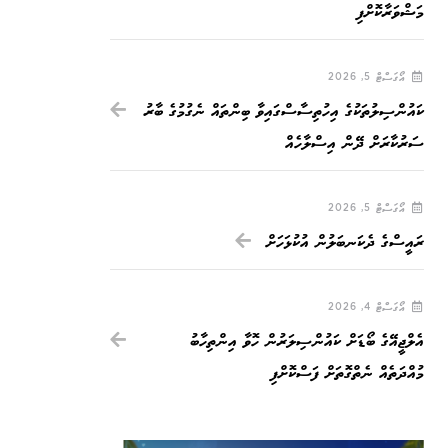
މަޝްވަރާކޮށްފި
އޯގަސްޓް 5, 2026
ކައުންސިލުތަކުގެ އިހުތިސާސްގައިވާ ބިންތައް ނެގުމުގެ ބާރު
ސަރުކާރަށް ދޭން އިސްލާހެއް
އޯގަސްޓް 5, 2026
ރައީސްގެ ދެކަނބަލުން އުކުޅަހަށް
އޯގަސްޓް 4, 2026
އެލްޖީއޭގެ ބޯޑަށް ކައުންސިލަރުން ހޮވާ އިންތިހާބު
މުއްދަތެއް ނެތްގޮތަށް ފަސްކޮށްފި