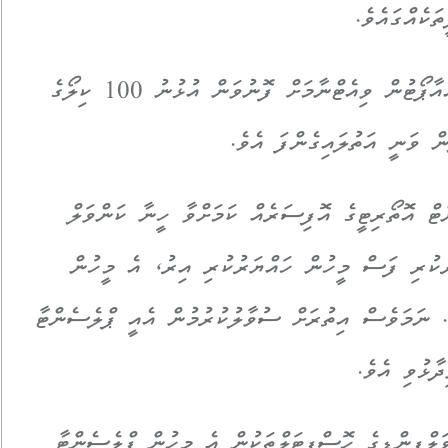
ަކެއްގައެވެ.
މީގެ އިތުރުން، ބުދަ ދުވަހު އިސްލާމްއާބާދު އެއާޕޯޓުން ވިއެޓްނާމަށް ފޮނުވަން އުޅުނު 100 ކިލޯގެ
 ވަނީ އަތުލައިގެންފަ އެވެ.
ޓް އޮތޯރިޓީގެ އޮފިސަރެއް ކަމަށްވާ ހީނާ ކަންވަލް
ރުކުރި ފަސް މީހުން ހައްޔަރުކުރި އިރު، އެ މީހުން
. ނަމަވެސް އިތުރަށް ސުވާލުކުރުމުން އެއީ ޕްލެސެންޓާ
ދާޅުވި އެވެ.
ަލްޕިންޑީގެ ހޮސްޕިޓަލްތަކުން އެ މީހުން ޕްލެސެންޓާ