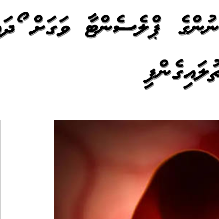
ނުންގެ ޕްލެސެންޓާ ވަގަށް ހޯދައ
ލައިގެންފި