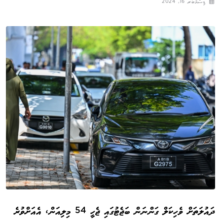
ޑިސެމްބަރ 16, 2024
ދައުލަތަށް ވެހިކަލް ގަންނަން ބަޖެޓުގައި ޖެހީ 54 މިލިއަން، އެއަށްވުރެ