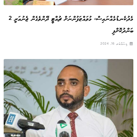
މެދުކެނޑުމެއްނައިސް، މުވައްޒަފުންނަށް ޗުއްޓީ ދޭންވެގެން ޖެނުއަރީ 2
ބަންދުކޮށްފި
ޑިސެމްބަރ 16, 2024