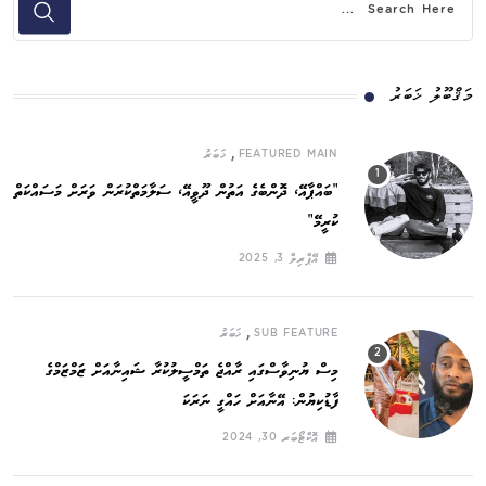
މަޤްބޫލު ޚަބަރު
,
FEATURED MAIN
ޚަބަރު
”ބައްޕާއޭ، ދޮންބެގެ އަތުން ދޫވީއޭ، ސަލާމަތްކުރަން ވަރަށް މަސައްކަތް
ކުރީމޭ“
އޭޕްރިލް 3, 2025
,
SUB FEATURE
ޚަބަރު
މިސް ޔުނިވާސްގައި ރާއްޖެ ތަމްސީލުކުރާ ޝައިނާއަށް ޒަމްޒަމްގެ
ފާޑުކިޔުން: އޭނާއަށް ހައްގީ ނަރަކަ
އޮކްޓޯބަރ 30, 2024