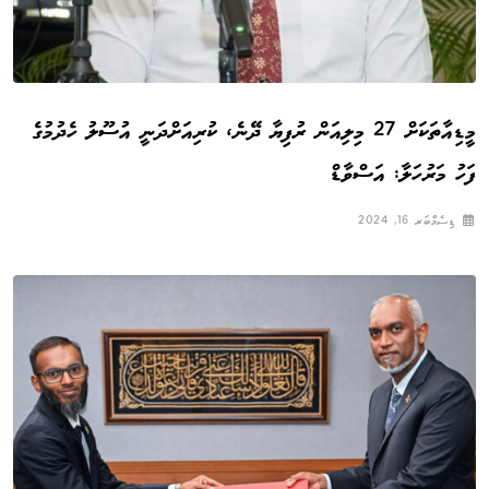
މީޑިއާތަކަށް 27 މިލިއަން ރުފިޔާ ދޭނެ، ކުރިއަށްދަނީ އުސޫލު ހެދުމުގެ
ފަހު މަރުހަލާ: އަސްވާޑް
ޑިސެމްބަރ 16, 2024