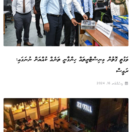
ވަގުތީ ގޮތުން މިނިސްޓްރީތައް ހިންގާނީ ތަނެއް ކުއްޔަށް ނުނަގައި:
ރައީސް
ޑިސެމްބަރ 16, 2024