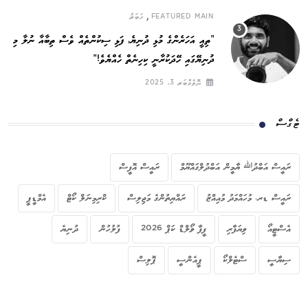
,
FEATURED MAIN
ޚަބަރު
”ތިއީ އަހަރެންގެ މުޅި ދުނިޔެ, ފަޅި ސިކުންތެއް ވެސް ތިބާއާ ނުލާ މި
ދުނިޔޭގައި ހޭދަކުރާނީ ކިހިނެތް ހެއްޔެވެ!“
ނޮވެމްބަރ 3, 2025
ޓެގްސް
ރައީސް އަބްދުﷲ ޔާމީން އަބްދުލްގައްޔޫމް
ރައީސް އޮފީސް
ރައީސް ޑރ. މުހައްމަދު މުއިއްޒު
ރައްޔިތުންގެ މަޖިލިސް
ކްރިމިނަލް ކޯޓް
އެމްޑީޕީ
އެސްޓީއޯ
ވިޔަފާރި
ފީފާ ވޯލްޑް ކަޕް 2026
ފުލުހުން
ދުނިޔެ
ސިޔާސީ
ސްޓެލްކޯ
ޕީއެންސީ
ޕޮލިސް