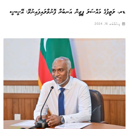
ޑރ. ލަތީފުގެ މައްސަލަ ޕީޖީން އަނބުރާ ފޮނުވާލައިފައިނުވޭ: އޭސީސީ
ޑިސެމްބަރ 16, 2024