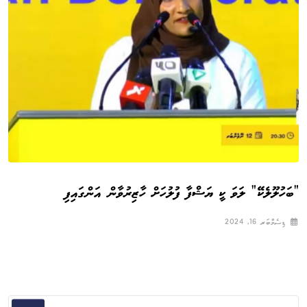
”ބަހުލޫލެކޭ“ ލަވަ ކީ ޔަޝްފާ ފުލުހަށް ހާޒިރުވާން އަންގައިފި
ޑިސެމްބަރ 16, 2024