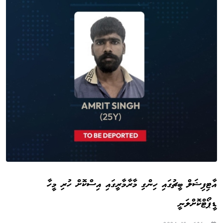
އާޓިފިޝަލް ބީޗުގައި ހިންގި މާރާމާރީގައި އިސްކޮށް ހުރި މީހާ
ޑީޕޯޓްކޮށްލަނީ