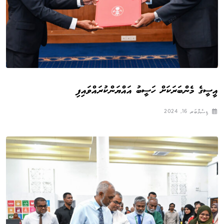
އީސީގެ މެންބަރަކަށް ހަސީބު އައްޔަންކުރައްވައިފި
ޑިސެމްބަރ 16, 2024