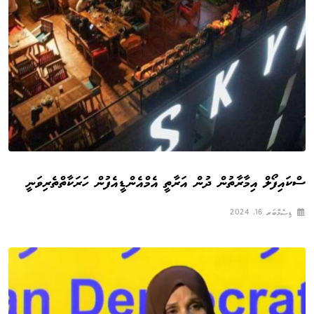
ސްކައިފޯލް އިމާރާތުން ދުން އަރާތީ އެމްއެންޑީއެފުން ހަރަކާތްތެރިވަނީ
ޑިސެމްބަރ 16, 2024