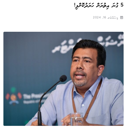
5 ގުނަ އިތުރަށް ހަރަދުކޮށްފި!
ޑިސެމްބަރ 16, 2024