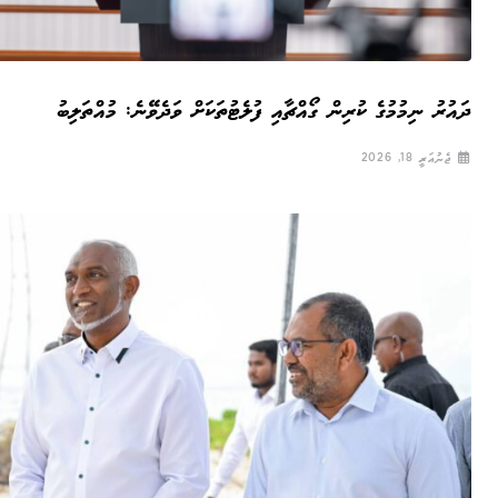
ދައުރު ނިމުމުގެ ކުރިން ގޯއްޗާއި ފުލެޓުތަކަށް ވަދެވޭނެ: މުއްތަލިބު
ޖެނުއަރީ 18, 2026