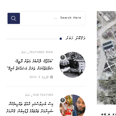
މަޤްބޫލު ޚަބަރު
,
FEATURED MAIN
ޚަބަރު
”ބައްޕާއޭ، ދޮންބެގެ އަތުން ދޫވީއޭ،
ސަލާމަތްކުރަން ވަރަށް މަސައްކަތް ކުރީމޭ“
އޭޕްރިލް 3, 2025
,
SUB FEATURE
ޚަބަރު
މިސް ޔުނިވާސްގައި ރާއްޖެ ތަމްސީލުކުރާ
ޝައިނާއަށް ޒަމްޒަމްގެ ފާޑުކިޔުން: އޭނާއަށް