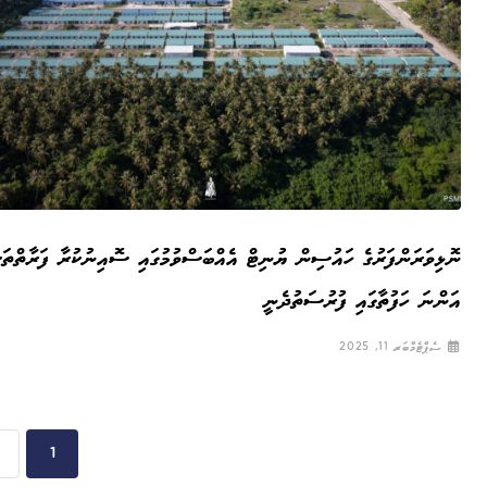
ނޮޅިވަރަންފަރުގެ ހައުސިން ޔުނިޓް އެއްބަސްވުމުގައި ސޮއިނުކުރާ ފަރާތްތަކ
އަންނަ ހަފުތާގައި ފުރުސަތުދެނީ
ސެޕްޓެމްބަރ 11, 2025
1