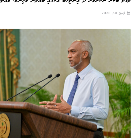
ވަގުތު ބޭކާރު ނުކުރުމަށް ދެ އިންތިހާބު އެކުގައި ބޭއްވުން މުހިންމު: މުއްތ
މާރޗް 30, 2026