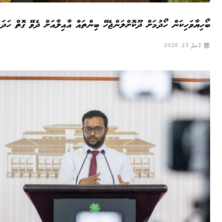
ބޯހިޔާވަހިކަން ހޯދުމަށް ދޫކޮށްލަންޖެހޭ ބިންތައް އާއިލާއަށް ދެވޭ ގޮތް ހަދަ
މާރޗް 23, 2026