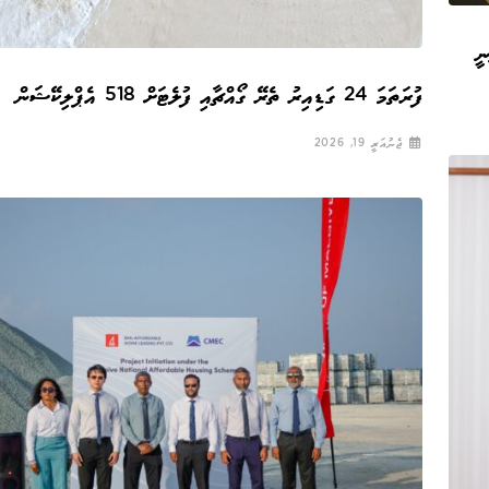
ނީ
ފުރަތަމަ 24 ގަޑިއިރު ތެރޭ ގޯއްޗާއި ފުލެޓަށް 518 އެޕްލިކޭޝަން
ޖެނުއަރީ 19, 2026