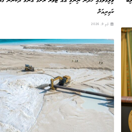
ަލިބު
ވިލިމާލޭގައި ހަދަން ނިންމި އެއް ޓަވަރު ރަށުގެ އެންމެ ދެކުނުން ގަ
ކައިރިއަށް
މެއި 9, 2026