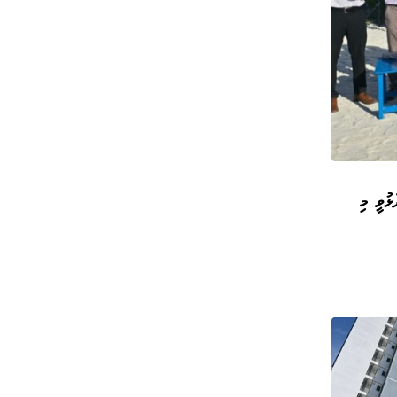
ޅުވީ މި