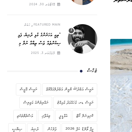
ބުރުސްތާން
ހައްގީ ނަރަކަ
އޮކްޓޯބަރ 30, 2024
,
FEATURED MAIN
ޚަބަރު
”ތިއީ އަހަރެންގެ މުޅި ދުނިޔެ, ފަޅި
ސިކުންތެއް ވެސް ތިބާއާ ނުލާ މި
ދުނިޔޭގައި ހޭދަކުރާނީ ކިހިނެތް ހެއްޔެވެ!“
ނޮވެމްބަރ 3, 2025
ޓެގްސް
ރައީސް އަބްދުﷲ ޔާމީން އަބްދުލްގައްޔޫމް
ރައީސް އޮފީސް
ރައީސް ޑރ. މުހައްމަދު މުއިއްޒު
ރައްޔިތުންގެ މަޖިލިސް
ކްރިމިނަލް ކޯޓް
އެމްޑީޕީ
ވިޔަފާރި
މަސްތުވާތަކެތި
ފީފާ ވޯލްޑް ކަޕް 2026
ފުލުހުން
ދުނިޔެ
ސިޔާސީ