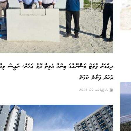
ދިއްގަރު ފުލެޓް މަޝްރޫއުގެ ބިންގާ އެޅިތާ ދޮޅު އަހަރު، ރައީސް ވިދާ
އަހަރު ފަށާނެ ކަމަށް
ސެޕްޓެމްބަރ 22, 2025