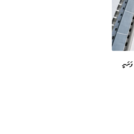
ފަށަނީ