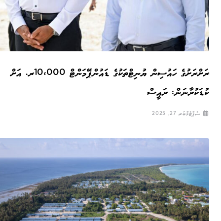
ރަށްރަށުގެ ހައުސިން ޔުނިޓްތަކުގެ ޑައުންޕޭމަންޓް 10،000ރ. އަށް
ކުޑަކުރާނަން: ރައީސް
ސެޕްޓެމްބަރ 27, 2025