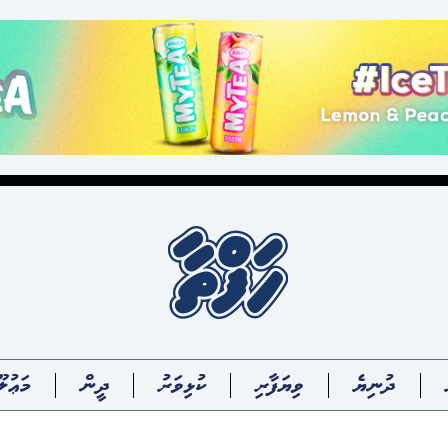
ދުނިޔެ
ވިޔަފާރި
ކުޅިވަރު
ދީން
މަޢުލޫ