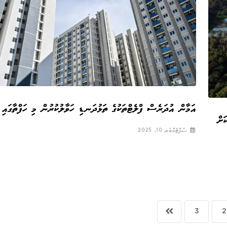
އަމާން އުދަރެސް ފްލެޓްތަކުގެ ތަޅުދަނޑި ހަވާލުކުރުން މި ހަފްތާގައި 
ަށް
ސެޕްޓެމްބަރ 10, 2025
3
2