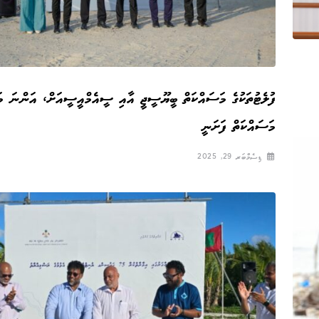
ފުލެޓުތަކުގެ މަސައްކަތް ބީޔޫސީޖީ އާއި ސީއެމްއީސީއަށް، އަންނަ މަ
މަސައްކަތް ފަށަނީ
ޑިސެމްބަރ 29, 2025