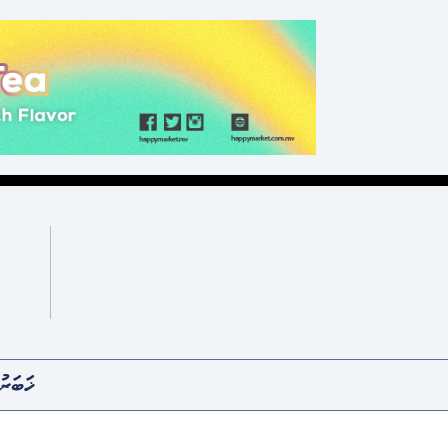
ޚަބަރު