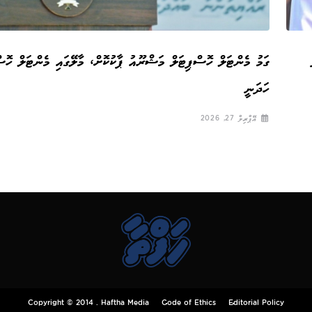
ގަމު މެންޓަލް ހޮސްޕިޓަލް މަޝްރޫއު ޕާކުކޮށް، މާލޭގައި މެންޓަލް ހޮސ
ހަދަނީ
އޭޕްރިލް 27, 2026
Copyright © 2014 . Haftha Media
Code of Ethics
Editorial Policy