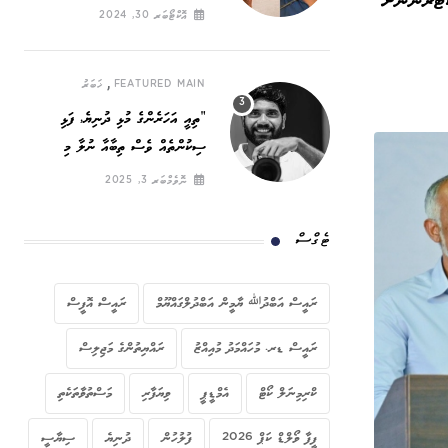
ީގެ ޑޮކްޓަރުންނަށް
ހައްގީ ނަރަކަ
އޮކްޓޯބަރ 30, 2024
,
FEATURED MAIN
ޚަބަރު
”ތިއީ އަހަރެންގެ މުޅި ދުނިޔެ, ފަޅި
ސިކުންތެއް ވެސް ތިބާއާ ނުލާ މި
ދުނިޔޭގައި ހޭދަކުރާނީ ކިހިނެތް ހެއްޔެވެ!“
ނޮވެމްބަރ 3, 2025
ޓެގްސް
ރައީސް އަބްދުﷲ ޔާމީން އަބްދުލްގައްޔޫމް
ރައީސް އޮފީސް
ރައީސް ޑރ. މުހައްމަދު މުއިއްޒު
ރައްޔިތުންގެ މަޖިލިސް
ކްރިމިނަލް ކޯޓް
އެމްޑީޕީ
ވިޔަފާރި
މަސްތުވާތަކެތި
ފީފާ ވޯލްޑް ކަޕް 2026
ފުލުހުން
ދުނިޔެ
ސިޔާސީ