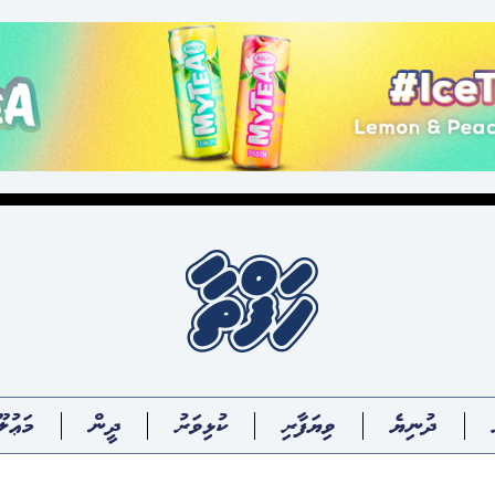
ދުނިޔެ
ވިޔަފާރި
ކުޅިވަރު
ދީން
މަޢުލޫ