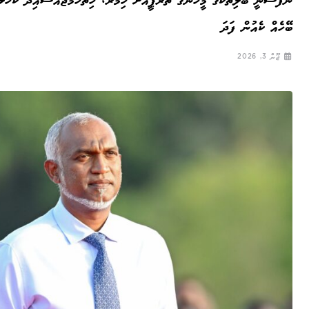
ނަފުސާނީ ބަލިތަކުގެ މީހުންގެ ތެރަޕީއަށް ހިމާރު، ހިތްހަމަޖައްސައިދޭ ކަހަލަ
ބޭހެއް ކެއުން ފަދަ
ޖޫން 3, 2026