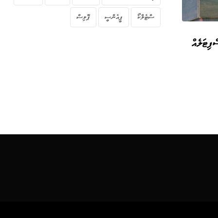
ސްޓެލްކޯ
ޕީއެންސީ
ޕޮލިސް
ްޕިޓަލެއް