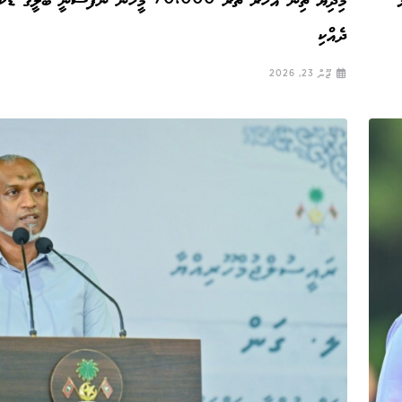
މިދިޔަ ތިން އަހަރު ތެރޭ 70،000 މީހުން ނަފުސާނީ ބަލ
ދެއްކި
ޖޫން 23, 2026