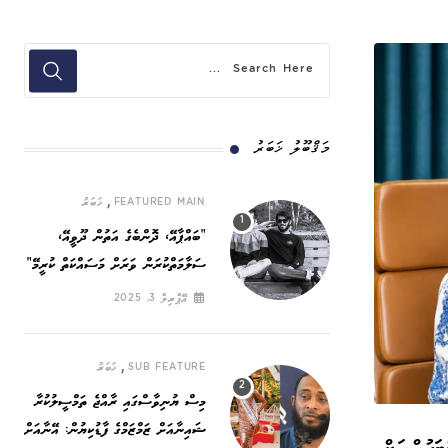
މަޤްބޫލު ޚަބަރު
,
FEATURED MAIN
ޚަބަރު
”ބައްޕާއޭ، ދޮންބެގެ އަތުން ދޫވީއޭ،
ސަލާމަތްކުރަން ވަރަށް މަސައްކަތް ކުރީމޭ“
އޭޕްރިލް 3, 2025
,
SUB FEATURE
ޚަބަރު
މިސް ޔުނިވާސްގައި ރާއްޖެ ތަމްސީލުކުރާ
ޝައިނާއަށް ޒަމްޒަމްގެ ފާޑުކިޔުން: އޭނާއަށް