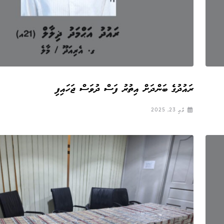
ރައުދުގެ ބަންދަށް އިތުރު ފަސް ދުވަސް ޖަހައިފި
މެއި 23, 2025