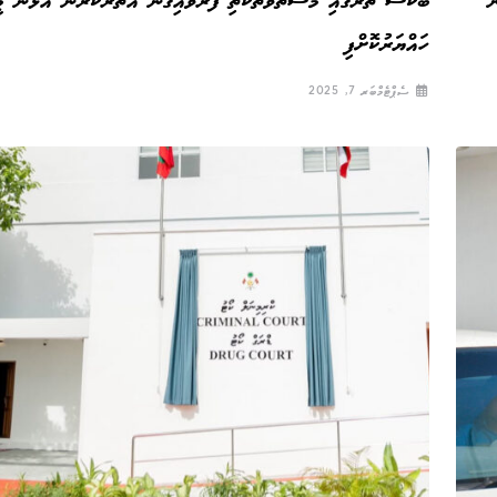
ް
ބޮކްސާ ތެރޭގައި މަސްތުވާތަކެތި ފޮރުވައިގެން އެތެރެކުރަން އުޅުނު މީ
ހައްޔަރުކޮށްފި
ސެޕްޓެމްބަރ 7, 2025