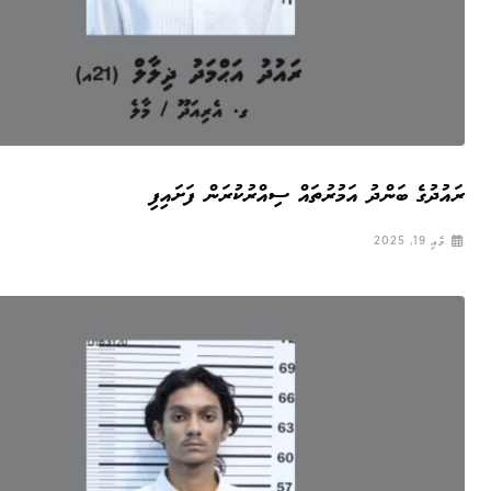
ރައުދުގެ ބަންދު އަމުރުތައް ސިއްރުކުރަން ފަށައިފި
މެއި 19, 2025