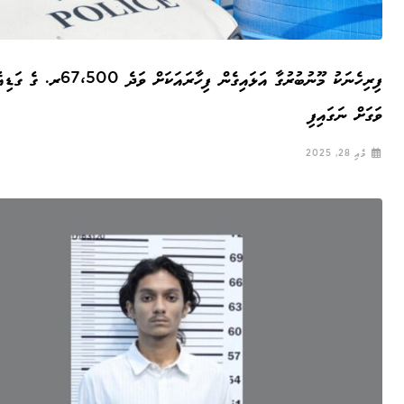
ފިރިހެނަކު މޫނުބުރުގާ އަޅައިގެން ފިހާރައަކަށް ވަދެ 67،500
ވަގަށް ނަގައިފި
މެއި 28, 2025