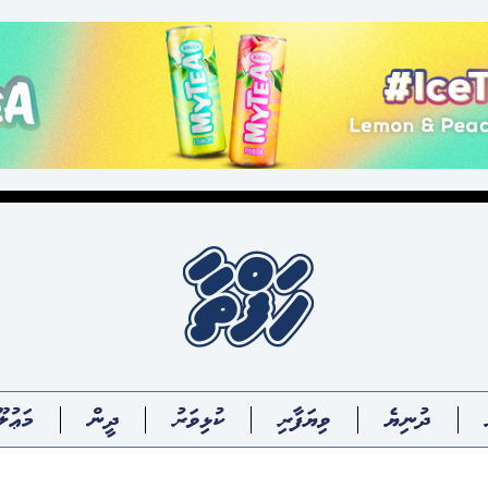
ދުނިޔެ
ވިޔަފާރި
ކުޅިވަރު
ދީން
މަޢުލޫ