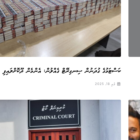
ކަސްޓަމުގެ ގުދަނުން ސިނގިރޭޓް ގެއްލުން: އެންމެން ދޫކޮށްލައިފި
މެއި 18, 2025