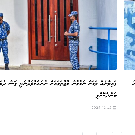
ް
ފައިވާނެއް ވަގަށް ނެގުމުން މުޖުތަމައަށް ނުރައްކާވެދާނެތީ ފަސް ދުވަ
ބަންދުކޮށްފި
މެއި 12, 2025