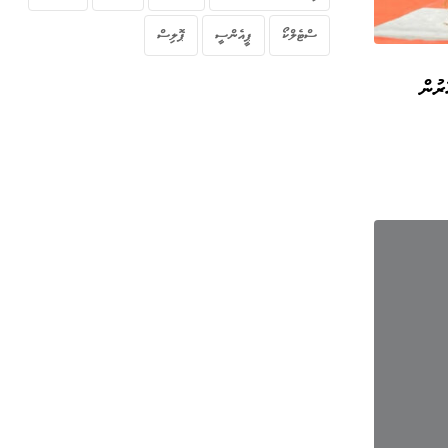
ސްޓެލްކޯ
ޕީއެންސީ
ޕޮލިސް
 މީހަކަށް 40 އެތިފަހަރުން