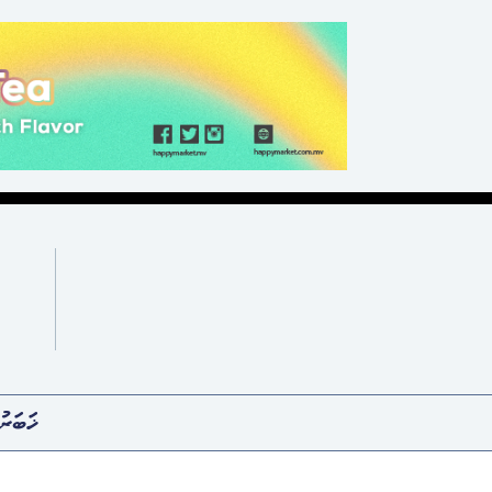
ޚަބަރު