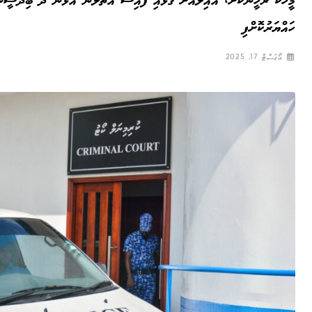
މީހަކު ރަހީނުކޮށް، އާއިލާއަށް ގުޅައި ފައިސާ އަތުލަން އުޅުނު ދެ ބިދޭސީނ
ހައްޔަރުކޮށްފި
އޯގަސްޓް 17, 2025