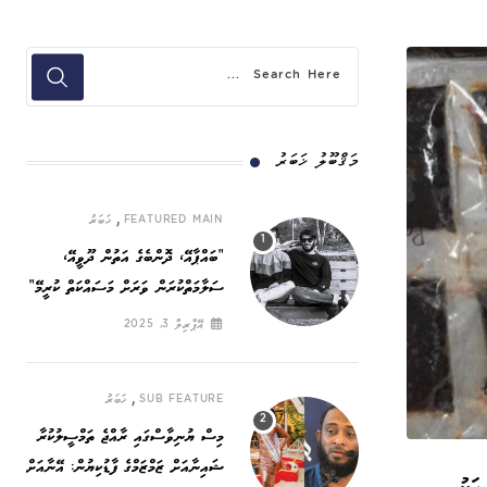
މަޤްބޫލު ޚަބަރު
,
FEATURED MAIN
ޚަބަރު
”ބައްޕާއޭ، ދޮންބެގެ އަތުން ދޫވީއޭ،
ސަލާމަތްކުރަން ވަރަށް މަސައްކަތް ކުރީމޭ“
އޭޕްރިލް 3, 2025
,
SUB FEATURE
ޚަބަރު
މިސް ޔުނިވާސްގައި ރާއްޖެ ތަމްސީލުކުރާ
ޝައިނާއަށް ޒަމްޒަމްގެ ފާޑުކިޔުން: އޭނާއަށް