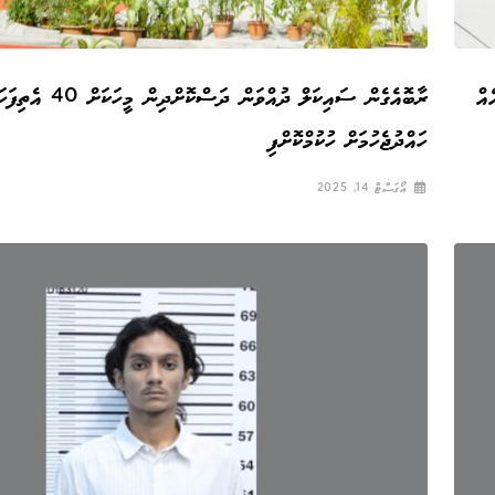
ރ. ގެ ގަޑިއެއް
ރާބޮއެގެން ސައިކަލް ދުއްވަން ދަސްކޮށްދިން
ހައްދުޖެހުމަށް ހުކުމްކޮށްފި
އޯގަސްޓް 14, 2025