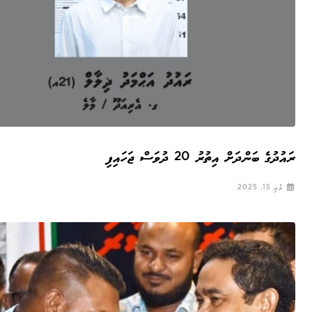
ރައުދުގެ ބަންދަށް އިތުރު 20 ދުވަސް ޖަހައިފި
މެއި 15, 2025