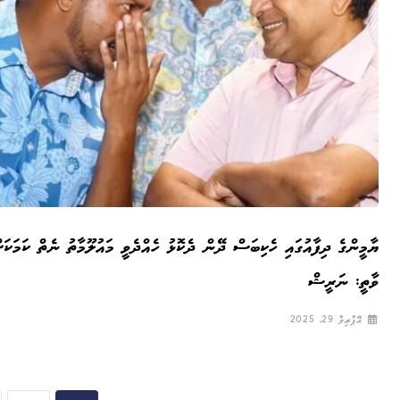
ޔާމީންގެ ދިފާއުގައި ހެކިބަސް ދޭން ދެކޮޅު ހެއްދެވީ މައުލޫމާތު ނެތް ކަމަކަށ
ވާތީ: ނަރީޝް
އޭޕްރިލް 29, 2025