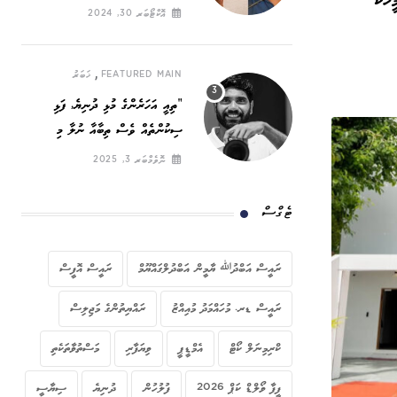
ހަކު
ހައްގީ ނަރަކަ
އޮކްޓޯބަރ 30, 2024
,
FEATURED MAIN
ޚަބަރު
”ތިއީ އަހަރެންގެ މުޅި ދުނިޔެ, ފަޅި
ސިކުންތެއް ވެސް ތިބާއާ ނުލާ މި
ދުނިޔޭގައި ހޭދަކުރާނީ ކިހިނެތް ހެއްޔެވެ!“
ނޮވެމްބަރ 3, 2025
ޓެގްސް
ރައީސް އަބްދުﷲ ޔާމީން އަބްދުލްގައްޔޫމް
ރައީސް އޮފީސް
ރައީސް ޑރ. މުހައްމަދު މުއިއްޒު
ރައްޔިތުންގެ މަޖިލިސް
ކްރިމިނަލް ކޯޓް
އެމްޑީޕީ
ވިޔަފާރި
މަސްތުވާތަކެތި
ފީފާ ވޯލްޑް ކަޕް 2026
ފުލުހުން
ދުނިޔެ
ސިޔާސީ