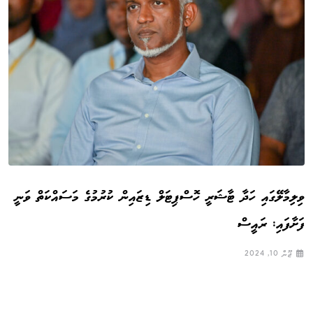
ވިލިމާލޭގައި ހަދާ ޓާޝަރީ ހޮސްޕިޓަލް ޑިޒައިން ކުރުމުގެ މަސައްކަތް ވަނީ
ފަށާފައި: ރައީސް
ޖޫން 10, 2024