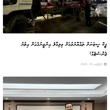
ޕީކް ސީޒަނަށް ތައްޔާރުވުމަށް ވިލިމާލެ އިންޖީނުގެއަށް އިތުރު
ޖެންސެޓެއް!
ނޮވެމްބަރ 10, 2025