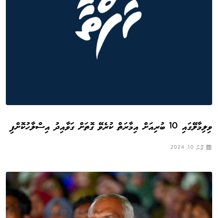
ވިލިމާލޭގައި 10 ބުރިއަށް އިމާރަތް ކުރެވޭ ގޮތަށް ގަވާއިދު އިސްލާހުކޮށްފި
ޖޫން 10, 2024