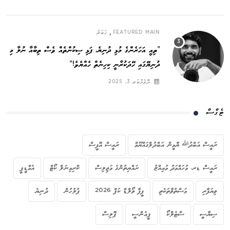
,
FEATURED MAIN
ޚަބަރު
”ތިއީ އަހަރެންގެ މުޅި ދުނިޔެ, ފަޅި ސިކުންތެއް ވެސް ތިބާއާ ނުލާ މި
ދުނިޔޭގައި ހޭދަކުރާނީ ކިހިނެތް ހެއްޔެވެ!“
ނޮވެމްބަރ 3, 2025
ޓެގްސް
ރައީސް އަބްދުﷲ ޔާމީން އަބްދުލްގައްޔޫމް
ރައީސް އޮފީސް
ރައީސް ޑރ. މުހައްމަދު މުއިއްޒު
ރައްޔިތުންގެ މަޖިލިސް
ކްރިމިނަލް ކޯޓް
އެމްޑީޕީ
ވިޔަފާރި
މަސްތުވާތަކެތި
ފީފާ ވޯލްޑް ކަޕް 2026
ފުލުހުން
ދުނިޔެ
ސިޔާސީ
ސްޓެލްކޯ
ޕީއެންސީ
ޕޮލިސް