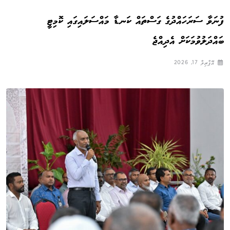
ފުނަވާ ސަރަހައްދުގެ ގަސްތައް ކަނޑާ މައްސަލައިގައި ކޮމިޓީ
ބައްދަލުވުމަކަށް އެދިއްޖެ
އޭޕްރިލް 17, 2026