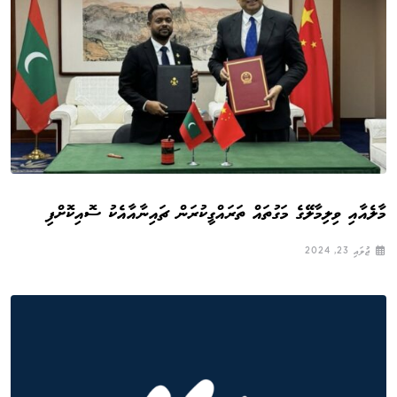
މާލެއާއި ވިލިމާލޭގެ މަގުތައް ތަރައްގީކުރަން ޗައިނާއާއެކު ސޮއިކޮށްފި
ޖުލައި 23, 2024