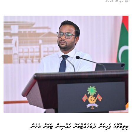
މެއި 9, 2026
ވިލިމާލޭގެ ފެހިކަން ދެމެހެއްޓުމަށް ހައުސިން ޓަވަރު އެހެން