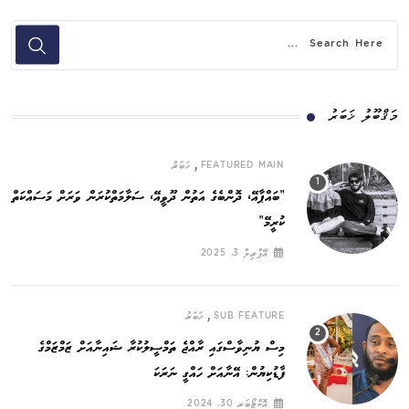
މަޤްބޫލު ޚަބަރު
,
FEATURED MAIN
ޚަބަރު
”ބައްޕާއޭ، ދޮންބެގެ އަތުން ދޫވީއޭ، ސަލާމަތްކުރަން ވަރަށް މަސައްކަތް
ކުރީމޭ“
އޭޕްރިލް 3, 2025
,
SUB FEATURE
ޚަބަރު
މިސް ޔުނިވާސްގައި ރާއްޖެ ތަމްސީލުކުރާ ޝައިނާއަށް ޒަމްޒަމްގެ
ފާޑުކިޔުން: އޭނާއަށް ހައްގީ ނަރަކަ
އޮކްޓޯބަރ 30, 2024