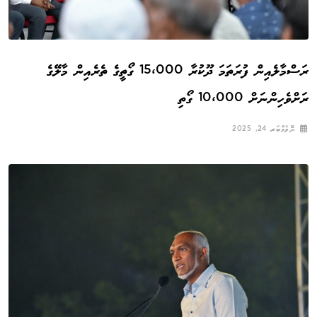
ރަސްމާލެއިން ފުރަތަމަ ދޫކުރާ 15،000 ގޯތީގެ ތެރެއިން މާލޭގެ
ރަށްވެހިންނަށް 10،000 ގޯތި
ނޮވެމްބަރ 24, 2025