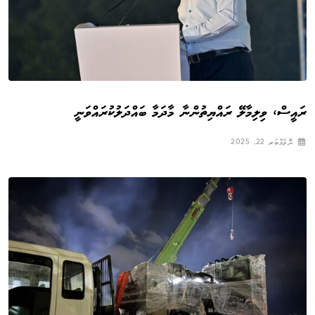
ރައީސް، ވިލިމާލޭ ރައްޔިތުންނާ މާދަމާ ބައްދަލުކުރައްވަނީ
ނޮވެމްބަރ 22, 2025