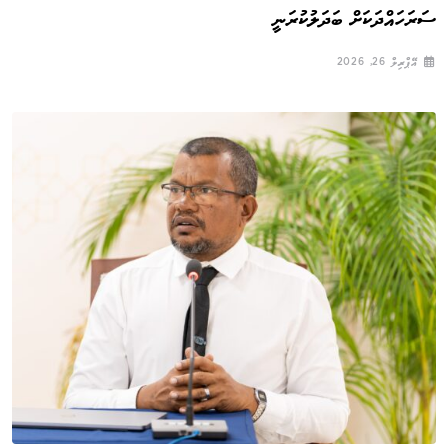
ސަރަހައްދަކަށް ބަދަލުކުރަނީ
އޭޕްރިލް 26, 2026