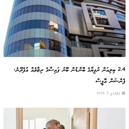
2.4 ބިލިއަން ރުފިޔާގެ ބޮންޑުން ބޭރު ފައިސާގެ ރިޒާވެއް އުފެދޭނެ:
ޕެންޝަން އޮފީސް
ފެބްރުއަރީ 3, 2026