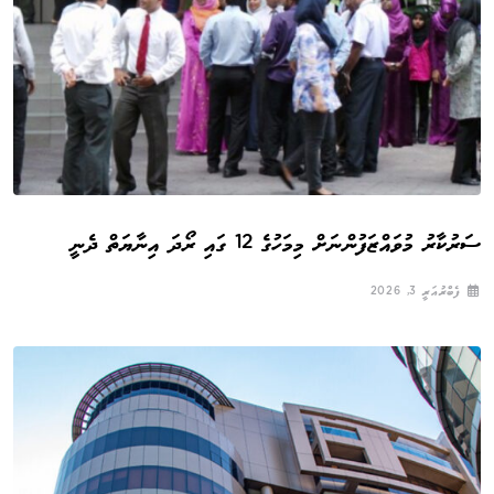
ސަރުކާރު މުވައްޒަފުންނަށް މިމަހުގެ 12 ގައި ރޯދަ އިނާޔަތް ދެނީ
ފެބްރުއަރީ 3, 2026