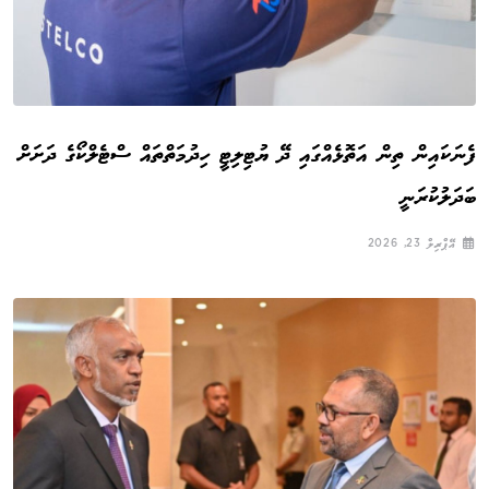
ފެނަކައިން ތިން އަތޮޅެއްގައި ދޭ ޔުޓިލިޓީ ހިދުމަތްތައް ސްޓެލްކޯގެ ދަށަށް
ބަދަލުކުރަނީ
އޭޕްރިލް 23, 2026