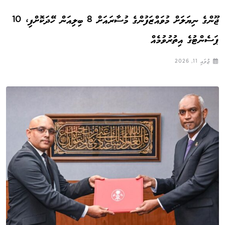
ޖޫންގެ ނިޔަލަށް މުވައްޒަފުންގެ މުސާރައަށް 8 ބިލިއަން ހޭދަކޮށްފި، 10
ޕަސެންޓުގެ އިތުރުވުމެއް
ޖުލައި 11, 2026