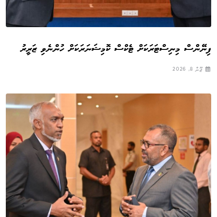
ފިނޭންސް މިނިސްޓަރަކަށް ޓެކްސް ކޮމިޝަނަރަކަށް ހުންނެވި ޒަރީރު
ޖޫން 8, 2026