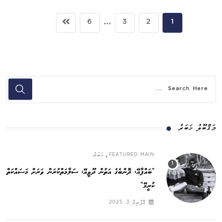
...
6
3
2
1
މަޤްބޫލު ޚަބަރު
,
FEATURED MAIN
ޚަބަރު
”ބައްޕާއޭ، ދޮންބެގެ އަތުން ދޫވީއޭ، ސަލާމަތްކުރަން ވަރަށް މަސައްކަތް
ކުރީމޭ“
އޭޕްރިލް 3, 2025