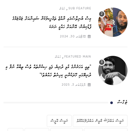
,
SUB FEATURE
ޚަބަރު
މިސް ޔުނިވާސްގައި ރާއްޖެ ތަމްސީލުކުރާ ޝައިނާއަށް ޒަމްޒަމްގެ
ފާޑުކިޔުން: އޭނާއަށް ހައްގީ ނަރަކަ
އޮކްޓޯބަރ 30, 2024
,
FEATURED MAIN
ޚަބަރު
”ތިއީ އަހަރެންގެ މުޅި ދުނިޔެ, ފަޅި ސިކުންތެއް ވެސް ތިބާއާ ނުލާ މި
ދުނިޔޭގައި ހޭދަކުރާނީ ކިހިނެތް ހެއްޔެވެ!“
ނޮވެމްބަރ 3, 2025
ޓެގްސް
ރައީސް އަބްދުﷲ ޔާމީން އަބްދުލްގައްޔޫމް
ރައީސް އޮފީސް