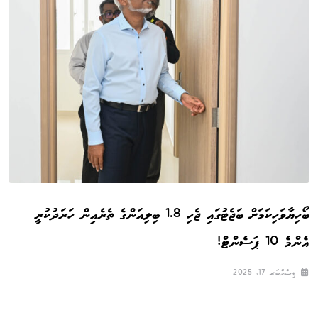
ބޯހިޔާވަހިކަމަށް ބަޖެޓުގައި ޖެހި 1.8 ބިލިއަންގެ ތެރެއިން ހަރަދުކުރީ
އެންމެ 10 ޕަސެންޓް!
ޑިސެމްބަރ 17, 2025