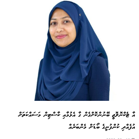
އާ ޓެކްނޮލޮޖީ ބޭނުންކޮށްގެން ގާ އެޅުމާއި ކާސްޓިން މަސައްކަތަށް
އުފެއްދި ކުންފުނީގެ ބޯޑަށް މެންބަރެއް