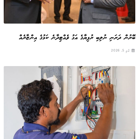
ބޭރުން ދަރަނި ނުލިބި ރުފިޔާގެ އަގު ވެއްޓިދާނެ ކަމުގެ އިންޒާރެއް
މެއި 5, 2026