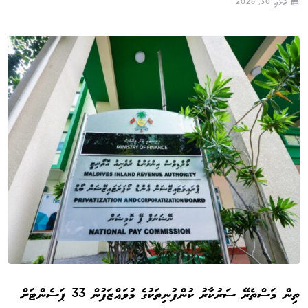
ޖުލައި 30, 2026
ތިން މަސްތެރޭ ސަރުކާރު ކުންފުނިތަކުގެ މުވައްޒަފުން 33 ޕަސެންޓަށް