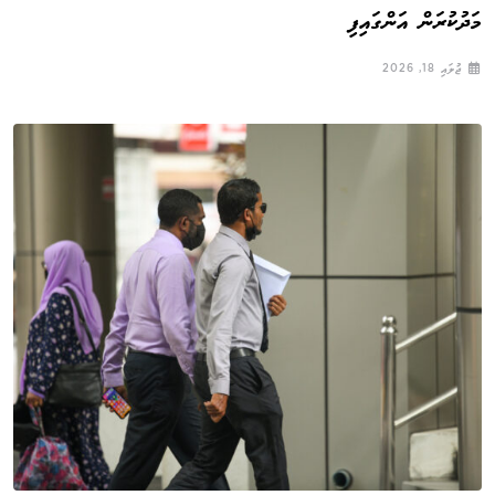
މަދުކުރަން އަންގައިފި
ޖުލައި 18, 2026