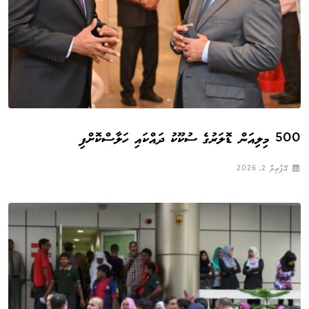
500 މިލިއަން ޑޮލަރުގެ ސުކޫކު ދައްކައި ހަލާސްކޮށްފި
އޭޕްރިލް 2, 2026