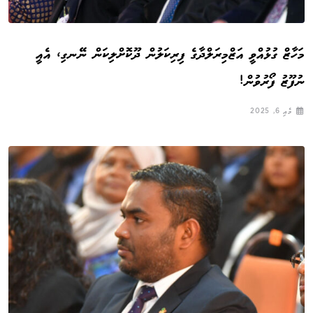
މަހާޒް ގުޅުއްވީ އަޒްމިރަލްދާގެ ފިރިކަލުން ދޫކޮށްލިކަން ނޭނގި، އެއީ
ނުފޫޒު ފޯރުވުން!
މެއި 6, 2025