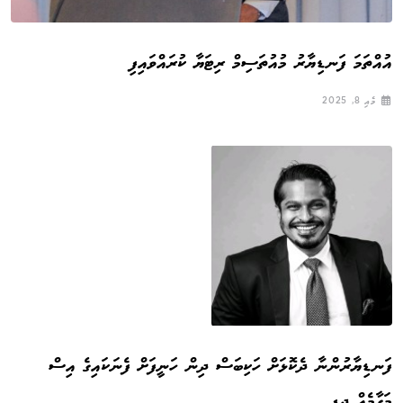
އުއްތަމަ ފަނޑިޔާރު މުއުތަސިމް ރިޓަޔާ ކުރައްވައިފި
މެއި 8, 2025
ފަނޑިޔާރުންނާ ދެކޮޅަށް ހަކިބަސް ދިން ހަނީފަށް ފެނަކައިގެ އިސް
މަގާމެއް ދީފި