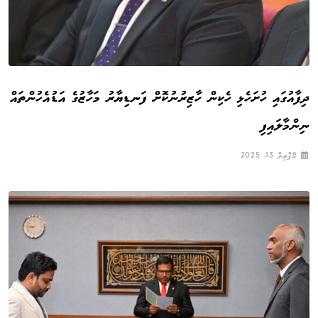
ދިފާއުގައި ހުށަހެޅި ހެކިން ހާޒިރުނުކޮށް ފަނޑިޔާރު މަހާޒުގެ އަޑުއެހުންތައް
ނިންމާލައިފި
އޭޕްރިލް 13, 2025