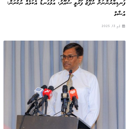
ފަނޑިޔާރުންނަށް ނުފޫޒު ފޯރުވީ ސުއޫދު، އަޅުގަނޑު އެކަމެއް ނުކުރަން:
އުޝާމް
މެއި 13, 2025