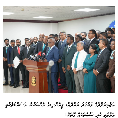
އަޒްމިރަލްދާގެ ވަރުގަދަ ރައްދެއް: ޕީއެންސީގެ މެންބަރުން މަސައްކަތްކުރީ
އަޅުވެތި ކުދި ސޯބުތަކެއް ގޮތަށް!