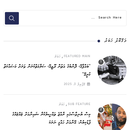
މަޤްބޫލު ޚަބަރު
,
FEATURED MAIN
ޚަބަރު
”ބައްޕާއޭ، ދޮންބެގެ އަތުން ދޫވީއޭ، ސަލާމަތްކުރަން ވަރަށް މަސައްކަތް
ކުރީމޭ“
އޭޕްރިލް 3, 2025
,
SUB FEATURE
ޚަބަރު
މިސް ޔުނިވާސްގައި ރާއްޖެ ތަމްސީލުކުރާ ޝައިނާއަށް ޒަމްޒަމްގެ
ފާޑުކިޔުން: އޭނާއަށް ހައްގީ ނަރަކަ