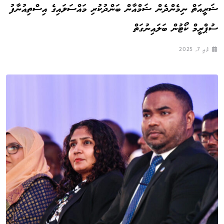
ޝަރީއަތް ނިމެންދެން ޝަމްއާން ބަންދުކުރި މައްސަލައިގެ އިސްތިއުނާފު
ސުޕްރީމް ކޯޓުން ބަލައިނުގަތް
މެއި 7, 2025