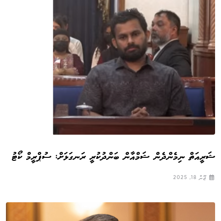
ޝަރީއަތް ނިމެންދެން ޝަމްއާން ބަންދުކުރީ ރަނގަޅަށް: ސުޕްރީމް ކޯޓު
ޖޫން 18, 2025