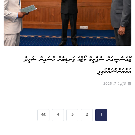
ޖޭއެސްސީއަށް ސުޕްރީމް ކޯޓުގެ ފަނޑިޔާރު ހުސައިން ޝަހީދު
އައްޔަންކުރައްވައިފި
އޭޕްރިލް 7, 2025
4
3
2
1