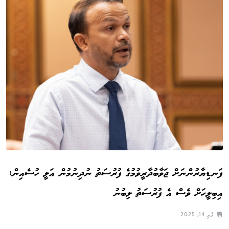
ފަނޑިޔާރުންނަށް ޖަވާބުދާރީވުމުގެ ފުރުސަތު ނުދިނުމުން އަލީ ހުސެއިން:
އިބިލީހަށް ވެސް އެ ފުރުސަތު ލިބުނު
މެއި 14, 2025