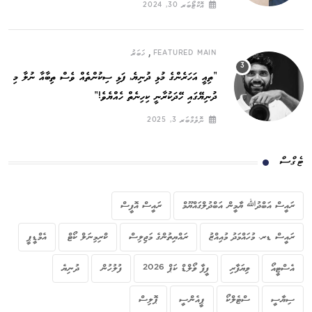
އޮކްޓޯބަރ 30, 2024
,
FEATURED MAIN
ޚަބަރު
”ތިއީ އަހަރެންގެ މުޅި ދުނިޔެ, ފަޅި ސިކުންތެއް ވެސް ތިބާއާ ނުލާ މި
ދުނިޔޭގައި ހޭދަކުރާނީ ކިހިނެތް ހެއްޔެވެ!“
ނޮވެމްބަރ 3, 2025
ޓެގްސް
ރައީސް އަބްދުﷲ ޔާމީން އަބްދުލްގައްޔޫމް
ރައީސް އޮފީސް
ރައީސް ޑރ. މުހައްމަދު މުއިއްޒު
ރައްޔިތުންގެ މަޖިލިސް
ކްރިމިނަލް ކޯޓް
އެމްޑީޕީ
އެސްޓީއޯ
ވިޔަފާރި
ފީފާ ވޯލްޑް ކަޕް 2026
ފުލުހުން
ދުނިޔެ
ސިޔާސީ
ސްޓެލްކޯ
ޕީއެންސީ
ޕޮލިސް