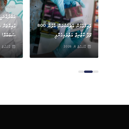
EGORIZED
އަބްދުއްރަހީ
ޚަބަރު
ންމުކުރި
ވައިގެމަގުން އެތެރެކުރަން އުޅުނު 800
މުއިއްޒަށް ސ
ަކަ
ވޭޕް ކާޓްރިޖް އަތުލައިގެންފި
ސަބަބެއް!
އޯގަސްޓް 6, 2026
އޯގަސްޓް 6, 2026