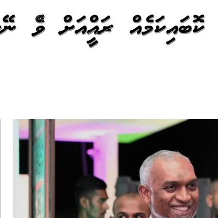
 ކޮބައިކަމެއް ރައީސްއަށް ވެސް ނ