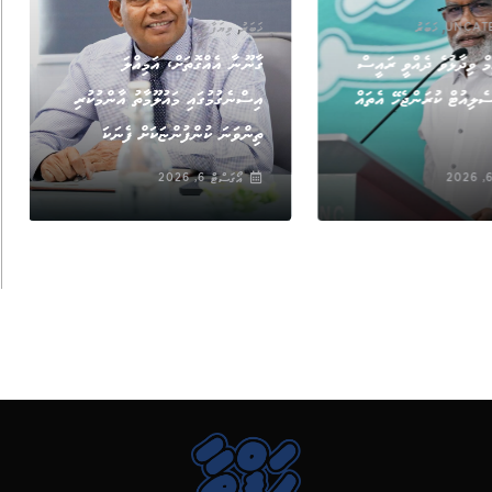
,
,
UNCAT
ޚަބަރު
ޚަބަރު
ވިޔަފާރި
މް ވިދާޅުވެ ދެއްވީ ރައީސް
ގާނޫނާ އެއްގޮތަށް، އަމިއްލަ
ެލިއުޓް ކުރަންޖެހޭ އެތައް
އިސްނެގުމުގައި މައުލޫމާތު އާންމުކުރި
ތިންވަނަ ކުންފުންޏަކަށް ފެނަކަ
އޯގަސްޓް 6, 2026