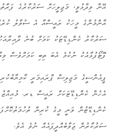
އޭނާ ވިދާޅުވީ، މަޖިލީހަށް ސަރުކާރުގެ ފަރާތުނ
އާންމުންގެ މީހަކު ރައީސްއާ އެ ސުވާލު ކުރެއް
ސަރުކާރު ކެންޑިޑޭޓަކު ކަމަށް ބުނެ ދާއިރާއަކ
ފޮޓޯފުޅާއެކު ނުކުމެ އެބަ ތިބި ކަމަށްވެސް ވިދާ
ޕީއެންސީގެ މަޖިލިސް ޕްރައިމަރީ ކާމިޔާބުކުރި 
އެހެން ކެންޑިޑޭޓަކަށް ރައީސް ޑރ. މުއިއްޒު ތާ
ކެންޑިޑޭޓުން ވަނީ މީގެ ކުރިން ތުހުމަތުކޮށްފ
ސަރުކާރުން ޖަވާބެއްދީފައެއް ނުވެ އެވެ.