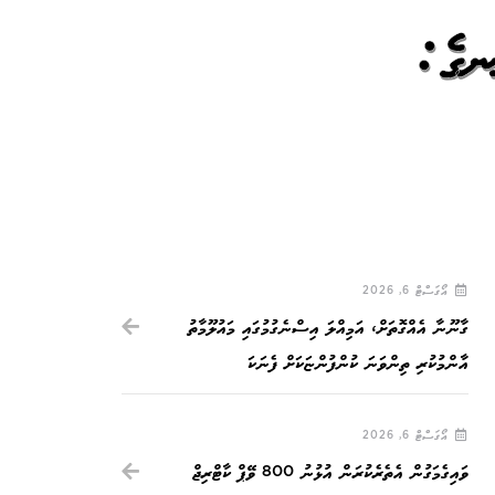
ޭނގެ:
އޯގަސްޓް 6, 2026
ގާނޫނާ އެއްގޮތަށް، އަމިއްލަ އިސްނެގުމުގައި މައުލޫމާތު
އާންމުކުރި ތިންވަނަ ކުންފުންޏަކަށް ފެނަކަ
އޯގަސްޓް 6, 2026
ވައިގެމަގުން އެތެރެކުރަން އުޅުނު 800 ވޭޕް ކާޓްރިޖް