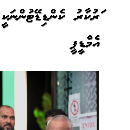
ސަރުކާރު ކެންޑިޑޭޓުންނަކީ
އެމްޑީޕީ