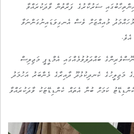
ިންތިހާބުގައި ސަރުކާރުގެ ފަރާތުން ވާދަކުރައްވާ
ހައްމަދު މުއިއްޒަށް ވެސް އެނގިވަޑައިނުގަންނަވާ
އެވެ.
ނޫސްވެރިންގެ ބައްދަލުވުމެއްގައި އެމްޑީޕީ މަޖިލިސް
ގެ މަޖިލީހުގެ ކެނދިކުޅުދޫ ދާއިރާގެ މެންބަރު އަހުމަދު
ްޑިޑޭޓު ކަމަށް ބުނާ އެތައް ކެންޑިޑޭޓަކު ވާދަކުރައްވާ