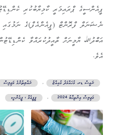
ޕީއެންސީގެ ޕްރައިމަރީ ކާމިޔާބުކުރި ކެންޑިޑޭޓު
ނެޝަނަލް ފްރޮންޓް (ޕީއެންއެފް)ގެ ނަމުގައި 
އަބްދުﷲ ޔާމީނަށް ތާއީދުކުރައްވާ ކެންޑިޑޭޓުން
އެވެ.
ރައީސް ޑރ. މުހައްމަދު މުއިއްޒު
,
ރައްޔިތުންގެ މަޖިލިސް
މަޖިލިސް އިންތިހާބު 2024
,
ޕީޕީއެމް ، ޕީއެންސީ