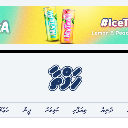
ދުނިޔެ
ވިޔަފާރި
ކުޅިވަރު
ދީން
މަޢުލޫ