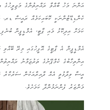
އަންނަ މަހު ބާއްވާ ރައްޔިތުންގެ މަޖިލީހުގެ އ
ކެންޑިޑޭޓުންނަކީ ކޮބައިކަމެއް ރައީސް ޑރ. މު
ކަމަށް އިދިކޮޅު މައި ޕާޓީ، އެމްޑީޕީން ބުނެފި 
އެމްޑީޕީން އެ ޕާޓީގެ އޮފީހުގައި މިރޭ ބޭއްވި 
އިންތިހާބުގެ ކެމްޕޭނުގެ ތަރުޖަމާނު ރައްޔިތުން
އީސާ ވިދާޅުވީ އެއް ދާއިރާއަކުން ސަރުކާރު ކެނ
މަންޒަރު ފެންނަމުންދާ ކަމަށެވެ.