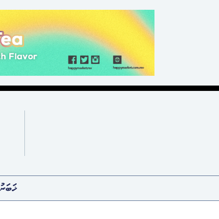
ޚަބަރު