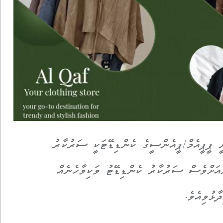
 ޕީޕީއެމް/ޕީއެންސީގެ ކެންޑިޑޭޓަކީ ސަރުކާރު
ާއަށްވެސް ސަރުކާރު ކެންޑިޑޭޓު ވަކިވާހެނެއް
ޅުވިއެވެ.