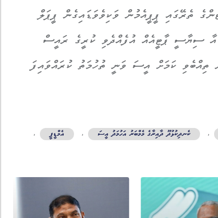
ންގެ ތެރޭގައި ޕީޕީއެމުން ވަކިވެވަޑައިގެން ޕީޕަލް
އާ ސިޔާސީ ޕާޓީއެއް އުފެއްދެވި ކުރީގެ ރައީސް
 ތިއްބެވި ކަމަށް އީސަ ވަނީ ތުހުމަތު ކުރައްވައިފަ
,
ކެނދިކުޅުދޫ ދާއިރާގެ މެމްބަރު އަހުމަދު އީސަ
,
އެމްޑީޕީ
,