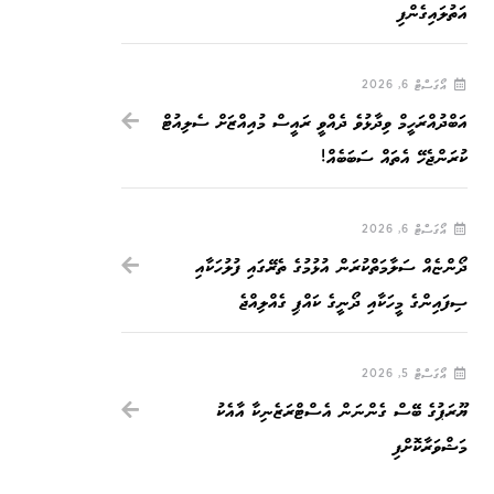
އަތުލައިގެންފި
އޯގަސްޓް 6, 2026
އަބްދުއްރަހީމް ވިދާޅުވެ ދެއްވީ ރައީސް މުއިއްޒަށް ސެލިއުޓް
ކުރަންޖެހޭ އެތައް ސަބަބެއް!
އޯގަސްޓް 6, 2026
ދޯންޏެއް ސަލާމަތްކުރަން އުޅުމުގެ ތެރޭގައި ފުލުހަކާއި
ސިފައިންގެ މީހަކާއި ދޯނީގެ ކައްޕި ގެއްލިއްޖެ
އޯގަސްޓް 5, 2026
ޔޫރަޕުގެ ބޭސް ގެންނަން އެސްޓްރަޒެނިކާ އާއެކު
މަޝްވަރާކޮށްފި