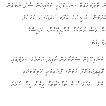
ް ވާދަކުރައްވާ ކެންޑިޑޭޓަކީ ކޮބައިކަން ސާފު ނުވެގެން
ވުމުން، ރައީސަށް ޖަވާބު ނުދެއްވުނު ކަމަށެވެ.
ުން ފަސް ވަރަކަށް ކެންޑިޑޭޓުން، ރައީސްގެ
ޅުވިއެވެ.
ކެންޑިޑޭޓަށް ސަރުކާރުން ތާއިދު ކުރުމުގެ ބަދަލުގައި
އީދުކުރައްވާ ކަމަށް، ޕްރައިމަރީ ކާމިޔާބުކުރި
ަ އެވެ. ނަމަވެސް އެ ތުހުމަތުތައް ޕީއެންސީން ނުވަތަ