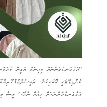
”އަޅުގަނޑުމެންނަށް ކިހިނެތް ޔަގީން ކުރެވޭނީ
ކެންޑިޑޭޓަކީ ކޮބައިކަން، ރައީސުލްޖުމްހޫރިއްޔ
އަޅުގަނޑުމެންނަކަށް ހިއެއް ނުވޭ،“ އީސާ ވިދާ