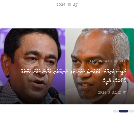
ޖޫން 10, 2024
,
UNCATEGORIZED
ޚަބަރު
ރައީސް މުއިއްޒު، އަޅުގަނޑު ޖަލަށް ލައި އަނިޔާވެރި ވެދާނެ ކަމަށް ގަބޫލެއް
ނުކުރަން: ޔާމީން
އޯގަސްޓް 7, 2026