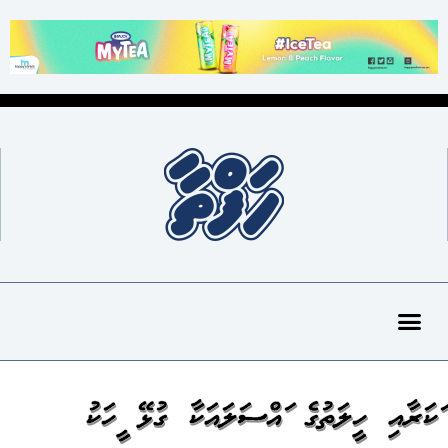
މަކަރާއި ހީލަތުގެ މައްސަލައަކާ ގުޅޭ މީހަކު