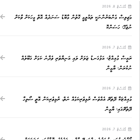
އޯގަސްޓް 8, 2026
މަޖިލިސް މެންބަރުންނަކީ ތައުލީމީ ގޮތުން މާބޮޑު ސަނަދެއް އޮތް މީހަކަށް ވާކަށް
ނުޖެހޭ: ހަސަންކޮ
އޯގަސްޓް 7, 2026
ރައީސް މުއިއްޒު، އަޅުގަނޑު ޖަލަށް ލައި އަނިޔާވެރި ވެދާނެ ކަމަށް ގަބޫލެއް
ނުކުރަން: ޔާމީން
އޯގަސްޓް 7, 2026
މުއިއްޒަކާ ދޭތެރޭ އެއްވެސް ރުޅިވެރިކަމެއް ނެތް, ރުޅިވެރިކަން އޮތީ ސޯލިހާ
ދޭތެރޭގައި: ޔާމީން
އޯގަސްޓް 7, 2026