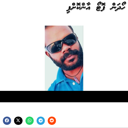
ހޯދަން ފޮޓޯ އާންމުކޮށްފި