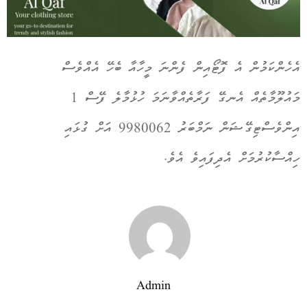
އެހެންކަމުން އެ ފޮޓޯއިން ފެންނަ މީހާއާ ބެހޭ އެއްވެސް
މައުލޫމާތެއް އެނގޭ ފަރާތެއްވާނަމަ ހުޅުމާލެ ފޭސް 1
އިންވެސްޓިގޭޝަން ނަމްބަރު 9980062 އަށް ގުޅައި
ހިއްސާކުރުމަށް އެދިފައިވެ އެވެ.
Admin