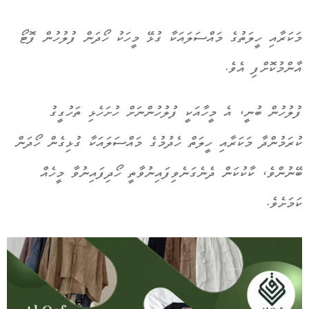
މަކަރާއި ހީލަތުގެ މައްސަލައަކާ ގުޅޭ މީހަކު ހޯދަން ފުލުހުން ފޮޓޯ
އާންމުކޮށްފި އެވެ.
ފުލުހުން ބުނީ، އެ މީހާއަކީ ފުލުހުންނަށް ހުށަހެޅި ތަހުގީގު
ކުރަމުންދާ މަކަރާއި ހީލަތް ހެދުމުގެ މައްސަލައަކާ ގުޅިގެން ހޯދަން
ބޭނުންވެ، ކާކުކަން ދެނެގަނެވިފައިނުވާތީ ހޯދިފައިނުވާ މީހެއް
ކަމަށެވެ.