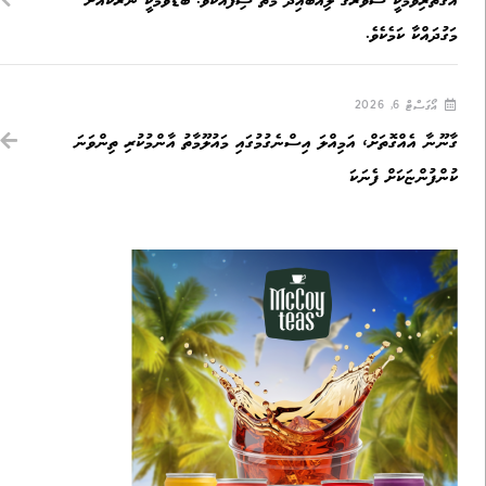
އޯގާތެރިވުމަކީ ސުވަރުގެ ލިއްބައިދޭ މާތް ސިފައެކެވެ. ބޮޑާވުމަކީ ނަރަކައަށް
މަގުދައްކާ ކަމެކެވެ.
އޯގަސްޓް 6, 2026
ގާނޫނާ އެއްގޮތަށް، އަމިއްލަ އިސްނެގުމުގައި މައުލޫމާތު އާންމުކުރި ތިންވަނަ
ކުންފުންޏަކަށް ފެނަކަ