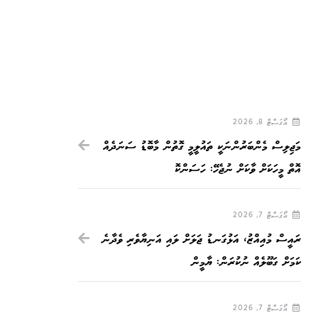
އޯގަސްޓް 8, 2026
މަޖިލިސް މެންބަރުންނަކީ ތައުލީމީ ގޮތުން މާބޮޑު ސަނަދެއް
އޮތް މީހަކަށް ވާކަށް ނުޖެހޭ: ހަސަންކޮ
އޯގަސްޓް 7, 2026
ރައީސް މުއިއްޒު، އަޅުގަނޑު ޖަލަށް ލައި އަނިޔާވެރި ވެދާނެ
ކަމަށް ގަބޫލެއް ނުކުރަން: ޔާމީން
އޯގަސްޓް 7, 2026