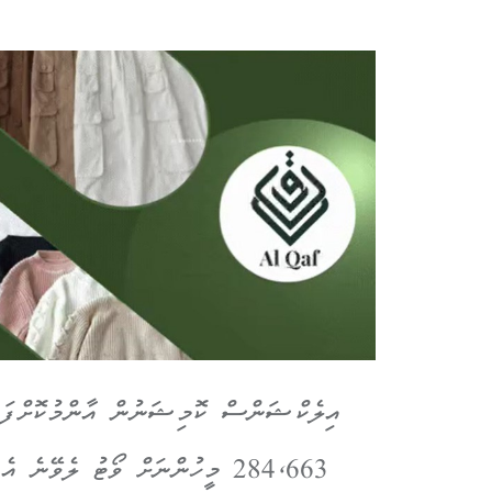
އިލެކްޝަންސް ކޮމިޝަނުން އާންމުކޮށްފައިވ