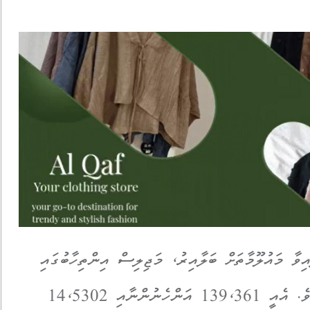
ާ މައުލޫމާތަށް ބަލާއިރު، މަޖިލިސް އިންތިހާބުގައި
284،663 މީހުންނަށް ވޯޓު ލެވޭނެ އެވެ. އެއީ 139،361 އަންހެނުންނާއި 14،5302