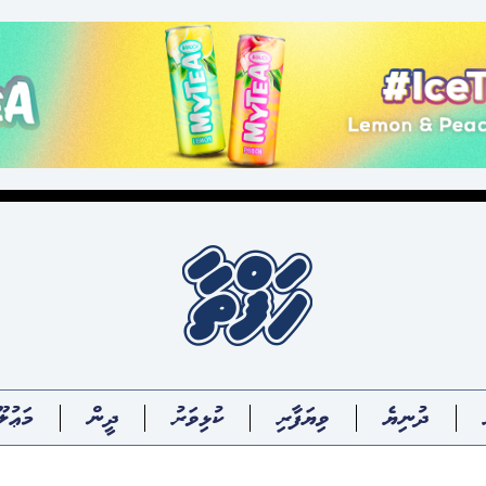
ދުނިޔެ
ވިޔަފާރި
ކުޅިވަރު
ދީން
މަޢުލޫ