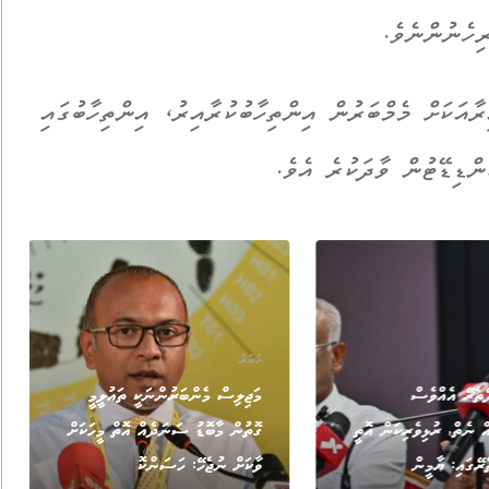
ިހެނުންނެވެ.
 ރައްޔިތުންގެ މަޖިލީހުގެ 93 ދާއިރާއަކަށް މެމްބަރުން އިންތިހާބުކުރާއިރު، އިންތިހާބުގައި
ޚަބަރު
ޭތެރޭ އެއްވެސް
މަޖިލިސް މެންބަރުންނަކީ ތައުލީމީ
އް ނެތް, ރުޅިވެރިކަން އޮތީ
ގޮތުން މާބޮޑު ސަނަދެއް އޮތް މީހަކަށް
ރޭގައި: ޔާމީން
ވާކަށް ނުޖެހޭ: ހަސަންކޮ