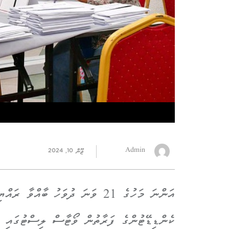
Admin
ޖޫން 10, 2024
އަންނަ މަހުގެ 21 ވަނަ ދުވަހު ބާއް
ކެންޑިޑޭޓުންގެ ފަރާތުން ވޯޓާސް ލިސްޓުގައި ސ