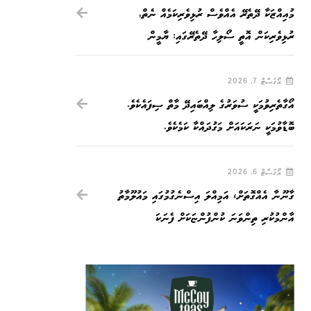
މުއިއްޒަކާ ދޭތެރޭ އެއްވެސް ރުޅިވެރިކަމެއް ނެތް,
ރުޅިވެރިކަން އޮތީ ސޯލިހާ ދޭތެރޭގައި: ޔާމީން
އޯގަސްޓް 7, 2026
އޯގާތެރިވުމަކީ ސުވަރުގެ ލިއްބައިދޭ މާތް ސިފައެކެވެ.
ބޮޑާވުމަކީ ނަރަކައަށް މަގުދައްކާ ކަމެކެވެ.
އޯގަސްޓް 6, 2026
ގާނޫނާ އެއްގޮތަށް، އަމިއްލަ އިސްނެގުމުގައި މައުލޫމާތު
އާންމުކުރި ތިންވަނަ ކުންފުންޏަކަށް ފެނަކަ