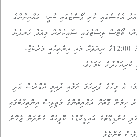
ު އެކްސްގައި ކުރި ޕޯސްޓުގައި ބުނީ، ރައްޔިތުންގެ
ޓުން، ވޯޓާސް ލިސްޓުގައި ސޮއިކުރުން މިއަދު ހެނދުނު
10:00 އިން ފެށިގެން މާދަމާ މެންދަމު 12:00ގެ ނިޔަލަށް މައި އިންތިހާބީ މަރުކަޒު،
 ކުރިއަށްދާނެ ކަމަށެވެ.
ަމަ، އެ މީހާގެ ފުރިހަމަ ނަމާއި ދާއިމީ އެޑްރެސް އަދި
ރު ހިމެނޭ ގޮތަށް ރައްޔިތުންގެ މަޖިލިސް އިންތިހާބުގައި
ދި ކެންޑިޑޭޓުގެ އައިޑީކާޑުގެ ކޮޕީއެއް ގެންދަން ޖެހޭނެ
ްވެސް ބުންޏެވެ.