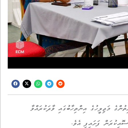
ވާ ރައްޔިތުންގެ މަޖިލީހުގެ އިންތިހާބުގައި ވާދަކުރައްވާ
ޮއިކުރަން ފަށައިފި އެވެ.