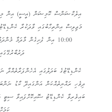
އިލެކްޝަންސް ކޮމިޝަން (އީސީ) އިން މިއަދ
މަޖިލިސް އިންތިހާބުގައި ވާދަކުރާ ކެންޑިޑޭ
ދަރުބާރުގޭގައި
ކެންޑިޑޭޓުގެ ބަދަލުގައި އެހެންފަރާތެއްދާ ނ
ދިވެހި ރައްޔިތެއްކަން އަންގައިދޭ ކާޑު ނަންބަ
ބައިވެރިވާ ކެންޑިޑޭޓު ސޮއިކޮށްފައިވާ ސިޓީ އަ
ކަމަށ