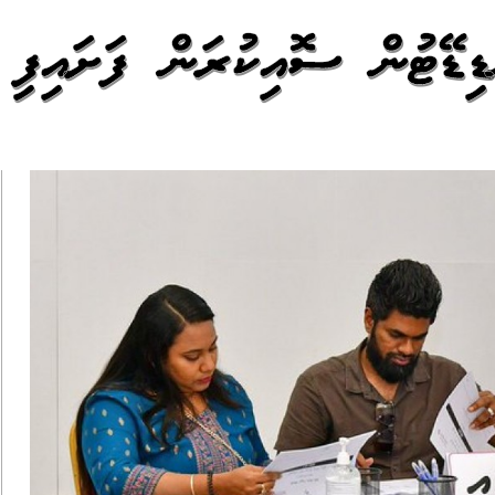
ިޑޭޓުން ސޮއިކުރަން ފަށައިފި