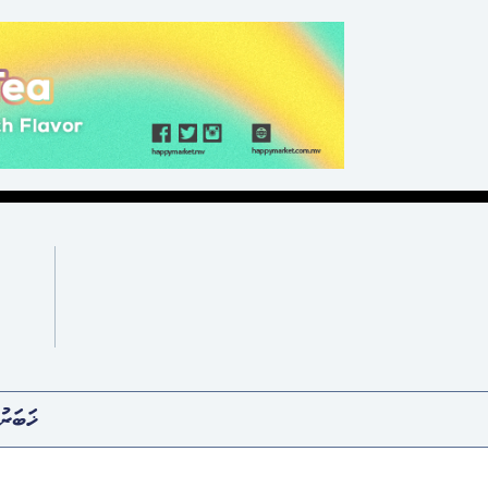
ޚަބަރު