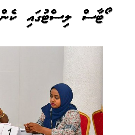
ވޯޓާސް ލިސްޓުގައި ކެންޑ