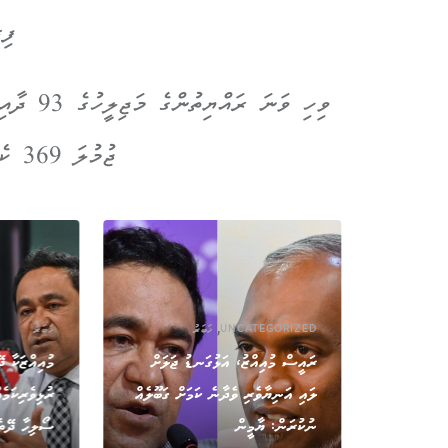
ފިރ
ވިހި ވަނަ
ޖުމުލަ 369 ކެންޑިޑޭޓުން ވާދަކުރެ އެވެ.
,
UNCATEGORIZED
ޚަބަރު
ޚަބަރު
ުލީމީ
ރައީސް މުއިއްޒު، އަޅުގަނޑު ޖަލަށް
މުއިއްޒަކާ ދ
 މީހަކަށް
ލައި އަނިޔާވެރި ވެދާނެ ކަމަށް ގަބޫލެއް
ރުޅިވެރިކަމެ
ނުކުރަން: ޔާމީން
ސޯލިހާ ދޭތެ