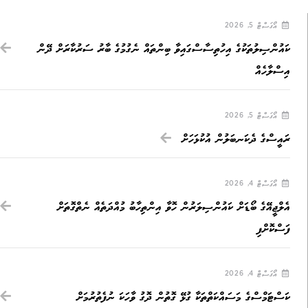
އޯގަސްޓް 5, 2026
ކައުންސިލުތަކުގެ އިހުތިސާސްގައިވާ ބިންތައް ނެގުމުގެ ބާރު ސަރުކާރަށް ދޭން
އިސްލާހެއް
އޯގަސްޓް 5, 2026
ރައީސްގެ ދެކަނބަލުން އުކުޅަހަށް
އޯގަސްޓް 4, 2026
އެލްޖީއޭގެ ބޯޑަށް ކައުންސިލަރުން ހޮވާ އިންތިހާބު މުއްދަތެއް ނެތްގޮތަށް
ފަސްކޮށްފި
އޯގަސްޓް 4, 2026
ކަސްޓަމްސްގެ މަސައްކަތްތަކާ ގުޅޭ ގޮތުން ދޮގު ވާހަކަ ނުފެތުރުމަށް