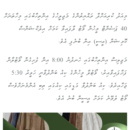
މިއަދު ކުރިއަށްދާ ރައްޔިތުންގެ މަޖިލީހުގެ އިންތިހާބުގައި މިހާތަނަށް
40 ޕަސެންޓް މީހުން ވޯޓު ލާފައިވާ ކަމަށް އިލެކްޝަންސް
ކޮމިޝަން (އީސީ) އިން ބުނެފި އެވެ.
މަޖިލިސް އިންތިހާބުގައި ހެނދުނު 8:00 އިން ފެށިގެން ވޯޓުލާން
ފަށާފައިވާއިރު، ވޯޓުލާ މީހުންގެ ކިއު ބަންދުވާނީ ހަވީރު 5:30
ޖަހާއިރެވެ. ކިއު ބަންދުވާ ގަޑީގައި ކިއުގައި ތިބި އެންމެނަށްވެސް
ވޯޓު ލެވޭނެ ކަމަށް އީސީން ބުނެ އެވެ.