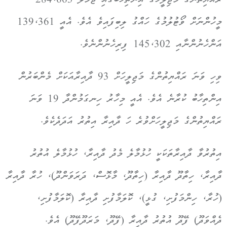
ރައްޔިތުންގެ މަޖިލީހުގެ އިންތިހާބުގައި ޖުމުލަ 284،663
މީހުންނަށް ވޯޓުލުމުގެ ހައްގު ލިބިފައިވެ އެވެ. އެއީ 139،361
އަންހެނުންނާއި 145،302 ފިރިހެނުންނެވެ.
ވިހި ވަނަ ރައްޔިތުންގެ މަޖިލީހަށް 93 ދާއިރާއަކަށް މެންބަރުން
އިންތިހާބު ކުރާނެ އެވެ. އެއީ މިހާރު ހިނގަމުންދާ 19 ވަނަ
ރައްޔިތުންގެ މަޖިލީހަށްވުރެ ހަ ދާއިރާ އިތުރު އަދަދެކެވެ.
އިތުރުވާ ދާއިރާތަކަކީ ހުޅުމާލެ މެދު ދާއިރާ، ހުޅުމާލެ އުތުރު
ދާއިރާ، ހިތާދޫ ދާއިރާ (ހިތާދޫ، މާޅޮސް، ދަރަވަންދޫ)، ހުރާ ދާއިރާ
(ހުރާ، ހިންމަފުށި، ގުޅީ)، ކޮލަމާފުށި ދާއިރާ (ކޮލަމާފުށި،
ދެއްވަދޫ) ފޭދޫ އުތުރު ދާއިރާ (ފޭދޫ، މަރަދޫފޭދޫ) އެވެ.