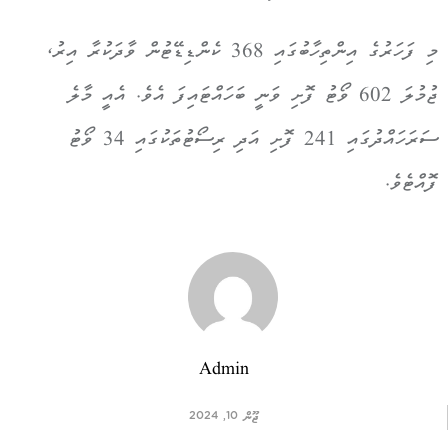
މި ފަހަރުގެ އިންތިހާބުގައި 368 ކެންޑިޑޭޓުން ވާދަކުރާ އިރު،
ޖުމުލަ 602 ވޯޓު ފޮށި ވަނީ ބަހައްޓައިފަ އެވެ. އެއީ މާލެ
ސަރަހައްދުގައި 241 ފޮށި އަދި ރިސޯޓުތަކުގައި 34 ވޯޓު
ފޮއްޓެވެ.
Admin
ޖޫން 10, 2024