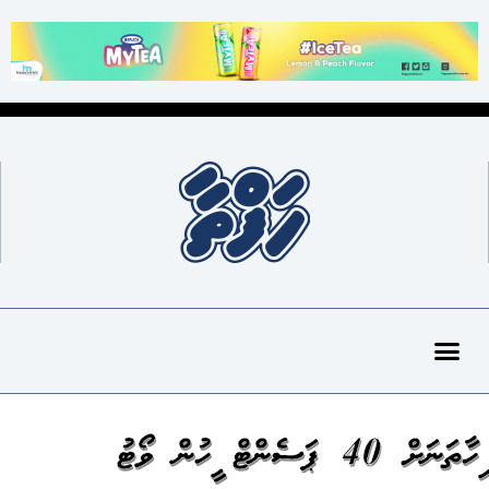
މިހާތަނަށް 40 ޕަސެންޓް މީހުން ވޯޓު