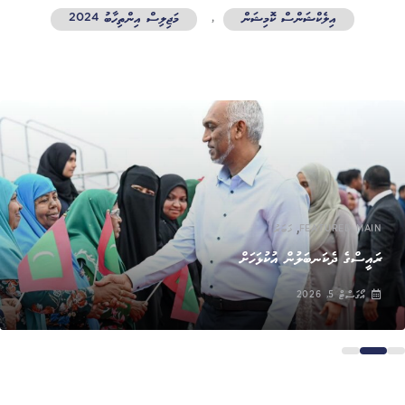
އިލެކްޝަންސް ކޮމިޝަން
,
މަޖިލިސް އިންތިހާބު 2024
,
FEATURED MAIN
ޚަބަރު
ރައީސްގެ ދެކަނބަލުން އުކުޅަހަށް
އޯގަސްޓް 5, 2026