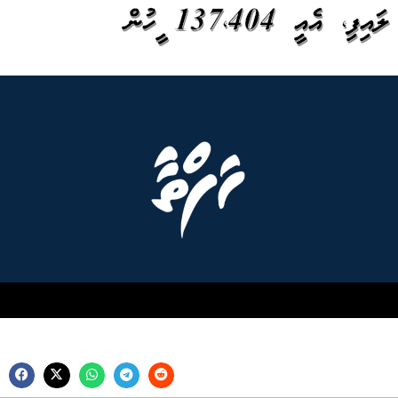
ލައިފި، އެއީ 137،404 މީހުން