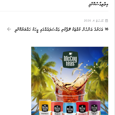
އިލްތިމާސްކޮށްފި
އޯގަސްޓް 4, 2026
16 އަހަރުގެ އަންހެން ކުއްޖަކު ރޭޕްކުރި މައްސަލައެއްގައި މީހަކު ހައްޔަރުކޮށްފި