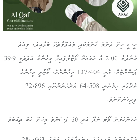
އީސީ އިން ދެންމެ އާންމުކުރި މައުލޫމާތަށް ބަލާއިރު، މިއަދު
މެންދުރު 2:00 އާ ހަމައަށް ވޯޓުލާފައިވާ މީހުންގެ އަދަދަކީ 39.9
ޕަސެންޓެވެ. އެއީ 137،404 މީހުންނެވެ. ވޯޓުލީ މީހުންގެ
ތެރޭގައި ހިމެނެނީ 64،508 އަންހެނުންނާއި 72،896
ފިރިހެނުންނެވެ.
އެހެންކަމުން ވޯޓު ނުލާ އަދި 60 ޕަސެންޓް މީހުން އެބަ ތިއްބެވެ.