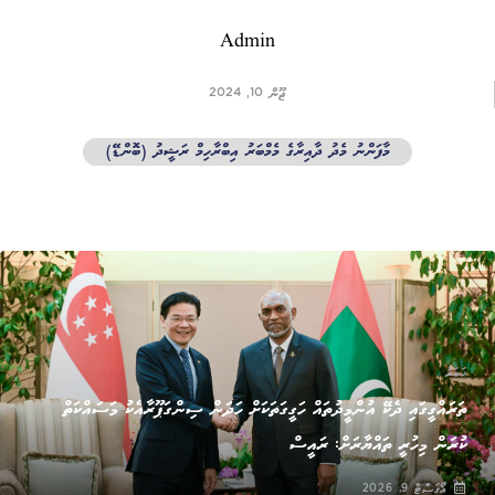
Admin
ޖޫން 10, 2024
މާފަންނު މެދު ދާއިރާގެ މެމްބަރު އިބްރާހިމް ރަޝީދު (ބޮންޑޭ)
ޚަބަރު
ތަރައްގީގައި ދެކޭ އުންމީދުތައް ހަގީގަތަކަށް ހަދަން ސިންގަޕޫރާއެކު މަސައްކަތް
ކުރަން މިހުރީ ތައްޔާރަށް: ރައީސް
އޯގަސްޓް 9, 2026