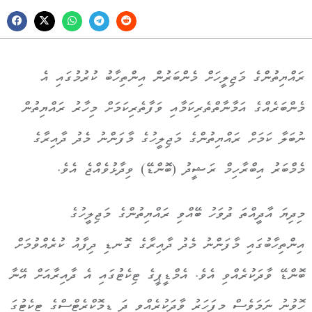
ރައްޔިތުންގެ މަޖިލީހަށް މެންބަރުން އިންތިހާބު ކުރުމުގައި އެ
މެންބަރެއްގެ އަމާނާތްތެރިކަމާއި ވަފާތެރިކަމަށް މިހާރު ރައްޔިތުން
ނުބަލާ ކަމަށް ރައްޔިތުންގެ މަޖިލީހުގެ މާފަންނު މެދު ދާއިރާގެ
މެމްބަރު އިބްރާހިމް ރަޝީދު (ބޮންޑޭ) ވިދާޅުވެއްޖެ އެވެ.
މިދިޔަ އާދީއްތަ ދުވަހު ބޭއްވި ރައްޔިތުންގެ މަޖިލީހުގެ
އިންތިހާބުގައި މާފަންނު މެދު ދާއިރާގެ ގޮނޑި ދިފާއު ކުރެއްވުމަށް
ބޮންޑޭ ވާދަކުރެއްވި އެވެ. އެމްޑީޕީގެ ޓިކެޓުގައި އެ ދާއިރާއަށް އޭނާ
ހޮވުނު ނަމަވެސް މިފަހަރު ވާދަކުރެއްވީ ދަ ޑިމޮކްރެޓްސްގެ ޓިކެޓުގަ