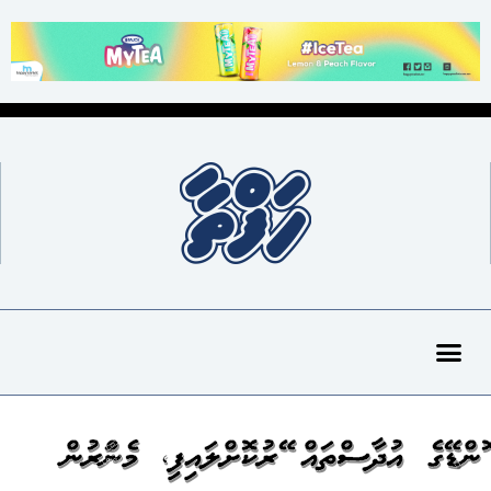
ބޮންޑޭގެ އުދާސްތައް ބޭރުކޮށްލައިފި، މެންބަރުން