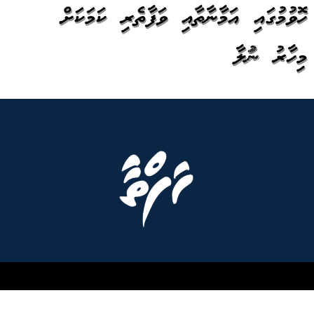
ހޮވުމުގައި އަމާނާތާއި ވަފާތެރި ކަމަކަށް
މިހާރު ނުބަލާ