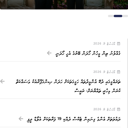
އޯގަސްޓް 9, 2026
ގެއްލުނު ތިން މީހުން ހޯދަން ބޭރުގެ އެހީ ހޯދަނީ
އޯގަސްޓް 9, 2026
ތަރައްގީގައި ދެކޭ އުންމީދުތައް ހަގީގަތަކަށް ހަދަން ސިންގަޕޫރާއެކު މަސައްކަތް
ކުރަން މިހުރީ ތައްޔާރަށް: ރައީސް
އޯގަސްޓް 8, 2026
ދައުލަތަށް އެންމެ ގިނައިން ޓެކްސް ދެއްކި 19 ފަރާތަކަށް އެވޯޑް ދީފި