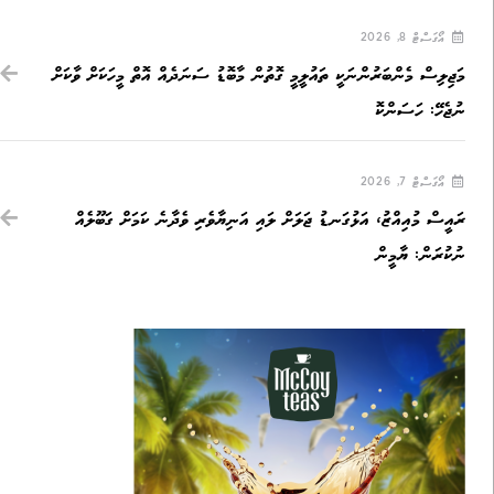
އޯގަސްޓް 8, 2026
މަޖިލިސް މެންބަރުންނަކީ ތައުލީމީ ގޮތުން މާބޮޑު ސަނަދެއް އޮތް މީހަކަށް ވާކަށް
ނުޖެހޭ: ހަސަންކޮ
އޯގަސްޓް 7, 2026
ރައީސް މުއިއްޒު، އަޅުގަނޑު ޖަލަށް ލައި އަނިޔާވެރި ވެދާނެ ކަމަށް ގަބޫލެއް
ނުކުރަން: ޔާމީން