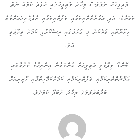
މަޖިލީހެއް ނަމަވެސް މިހާރު މަޖިލީހުގައި އެފަދަ ކަމެއް ނެތް
ކަމަށެވެ. އަދި އަމާނާތްތެރިކަމާއި ވަފާތެރިކަމާއި ތެދުވެރިކަމަށްވުރެ
ހިޔާނާތާއި ވައްކަން މި ގައުމުގައި އިސްކޮށްފި ކަމަށް ވިދާޅުވި
އެވެ.
ބޮންޑޭ ވިދާޅުވީ މަޖިލީހަށް މެންބަރުން އިންތިހާބު ކުރުމުގައި
އަމާނާތްތެރިކަމާއި ވަފާތެރިކަމާއި ކަމަށްކަމޭހިތުމާއި ހާޒިރިއަށް
ބަރާބަރުވުމަށް މިހާރު ނުބަލާ ކަމަށެވެ.