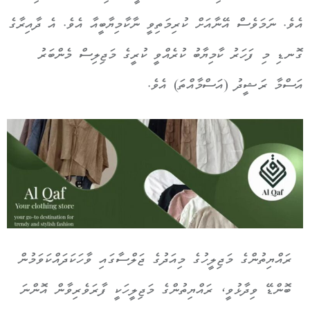
އެވެ. ނަމަވެސް އޭނާއަށް ކުރިމަތިވީ ނާކާމިޔާބީއާ އެވެ.
އެ ދާއިރާގެ
ގޮނޑި މި ފަހަރު ކާމިޔާބު ކުރެއްވީ ކުރީގެ މަޖިލިސް މެންބަރު
އަސްމާ ރަޝީދު (އަސްމާއްތަ) އެވެ.
ރައްޔިތުންގެ މަޖިލީހުގެ މިއަދުގެ ޖަލްސާގައި ވާހަކަދައްކަވަމުން
ބޮންޑޭ ވިދާޅުވީ، ރައްޔިތުންގެ މަޖިލީހަކީ ފާރަވެރިވާން އޮންނަ