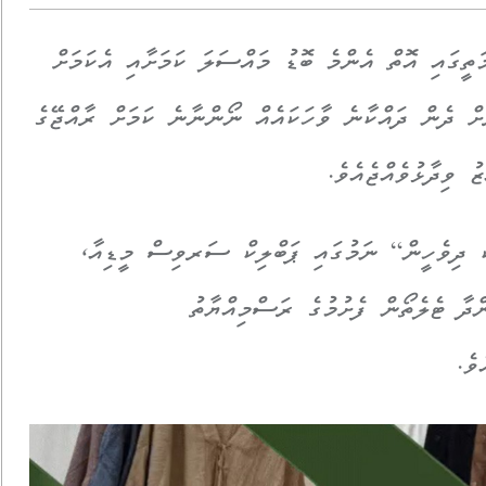
ތީގައި އޮތް އެންމެ ބޮޑު މައްސަލަ ކަމަށާއި އެކަމަށް
ަށް ދެން ދައްކާނެ ވާހަކައެއް ނޯންނާނެ ކަމަށް ރާއްޖޭގެ
 ވިދާޅުވެއްޖެއެވެ.
ކު ދިވެހީން“ ނަމުގައި ޕަބްލިކް ސަރވިސް މީޑިއާ،
ންދާ ޓެލެތޯން ފެށުމުގެ ރަސްމިއްޔާތު
ވެ.