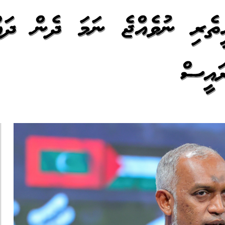
ީތެރި ނުވެއްޖެ ނަމަ ދެން ދައް
ައީސް