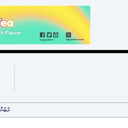
ޚަބަރު