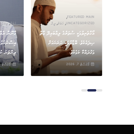
,
FEATURED MAIN
,
,
,
UNCATEGORIZED
ޚަބަރު
ދީން
ޚަބަރު
ވިޔަފާރި
އޯގާތެރިވުމަކީ ސުވަރުގެ ލިއްބައިދޭ މާތް
ގާނޫނާ އެއްގ
ިކަން އޮތީ
ސިފައެކެވެ. ބޮޑާވުމަކީ ނަރަކައަށް
އިސްނެގުމުގަ
މަގުދައްކާ ކަމެކެވެ.
ތިންވަނަ ކުނ
އޯގަސްޓް 7, 2026
އޯގަސްޓް 6, 2026