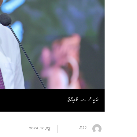
ރައީސް ޑރ. މުއިއްޒު ---
ގަލަން
ޖޫން 12, 2024