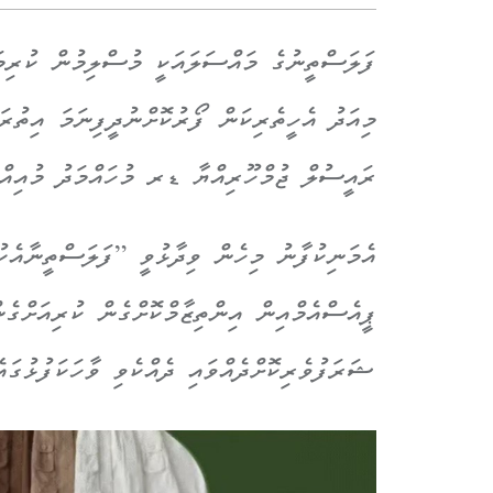
ފަލަސްތީނުގެ މައްސަލައަކީ މުސްލިމުން ކުރިމަ
މިއަދު އެހީތެރިކަން ފޯރުކޮށްނުދީފިނަމަ އިތުރ
ރައީސުލް ޖުމްހޫރިއްޔާ ޑރ މުހައްމަދު މުއިއްޒު
އެމަނިކުފާނު މިހެން ވިދާޅުވީ ”ފަލަސްތީނާއެ
ޕީއެސްއެމްއިން އިންތިޒާމްކޮށްގެން ކުރިއަށްގެ
ޝަރަފުވެރިކޮށްދެއްވައި ދެއްކެވި ވާހަކަފުޅުގައެ