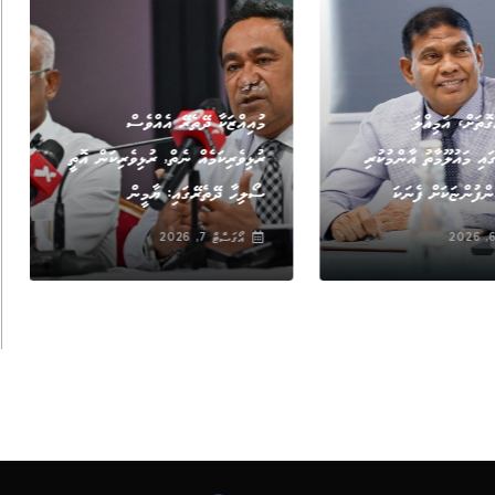
ޚަބަރު
ޮތަށް، އަމިއްލަ
މުއިއްޒަކާ ދޭތެރޭ އެއްވެސް
އި މައުލޫމާތު އާންމުކުރި
ރުޅިވެރިކަމެއް ނެތް, ރުޅިވެރިކަން އޮތީ
ްފުންޏަކަށް ފެނަކަ
ސޯލިހާ ދޭތެރޭގައި: ޔާމީން
އޯގަސްޓް 7, 2026