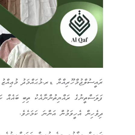
ރައީސުލްޖުމްހޫރިއްޔާ ޑރ.މުޙައްމަދު މުޢިއްޒު 
ފަލަސްތީނުގެ ރައްޔިތުންނާއެކު ތިބި ބައެއް ކަ
ދިވެހިން އެހީވަމުން އަންނަ ކަމަށެވެ.