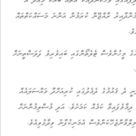
ާއުގައި ވާހަކަނުދައްކާ އެތައް ބަޔަކު މިއަދު އެ
މުންދާއިރު ރާއްޖޭން ކުރަމުން އަންނަ މަސައްކަތްތައް
ވެ.
ްގެ މީހުންވެސް ޓެލެތޯންގައި ބައިވެރިވެ ފަލަސްތީނަށް
.
ީ ދެ ޤައުމުގެ ދެމެދުގައި ކުރިއަށްދާ މައްސަލައެއް
ދިމާވެފައިވާ ކަމެއް ކަމަށެވެ. އަދި މުސްލިމުންނަށް
ިލްވާންޖެހޭކަންވެސް އެމަނިކުފާނު ވިދާޅުވިއެވެ.