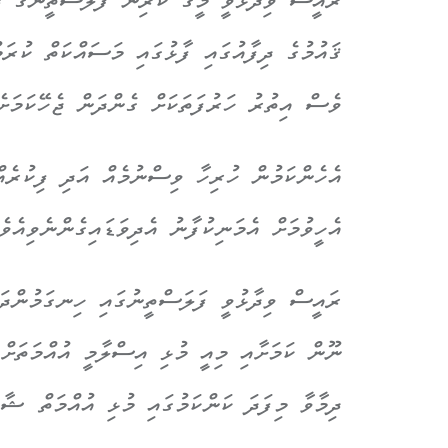
ރައީސް ވިދާޅުވީ މީގެ ކުރިން ފަލަސްތީނުގެ ދިފ
ޤައުމުގެ ދިފާއުގައި ފާޅުގައި މަސައްކަތް ކުރަ
ވެސް އިތުރު ހަރުފަތަކަށް ގެންދަން ޖެހޭކަމަށެ
އެހެންކަމުން ހުރިހާ ވިސްނުމެއް އަދި ފިކުރެއ
އެހީވުމަށް އެމަނިކުފާނު އެދިވަޑައިގެންނެވިއެވެ
ރައީސް ވިދާޅުވީ ފަލަސްތީނުގައި ހިނގަމުންދަނ
ނޫން ކަމަށާއި މިއީ މުޅި އިސްލާމީ އުއްމަތަށް 
ދިމާވާ މިފަދަ ކަންކަމުގައި މުޅި އުއްމަތް ޝާމ