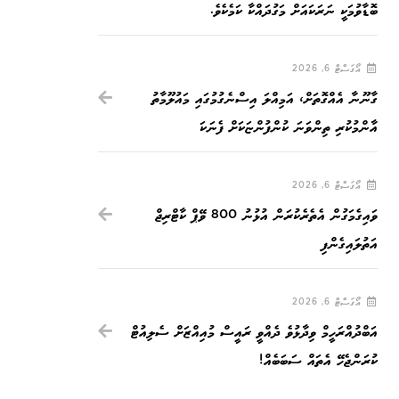
ބޮޑާވުމަކީ ނަރަކައަށް މަގުދައްކާ ކަމެކެވެ.
އޯގަސްޓް 6, 2026
ގާނޫނާ އެއްގޮތަށް، އަމިއްލަ އިސްނެގުމުގައި މައުލޫމާތު
އާންމުކުރި ތިންވަނަ ކުންފުންޏަކަށް ފެނަކަ
އޯގަސްޓް 6, 2026
ވައިގެމަގުން އެތެރެކުރަން އުޅުނު 800 ވޭޕް ކާޓްރިޖް
އަތުލައިގެންފި
އޯގަސްޓް 6, 2026
އަބްދުއްރަހީމް ވިދާޅުވެ ދެއްވީ ރައީސް މުއިއްޒަށް ސެލިއުޓް
ކުރަންޖެހޭ އެތައް ސަބަބެއް!