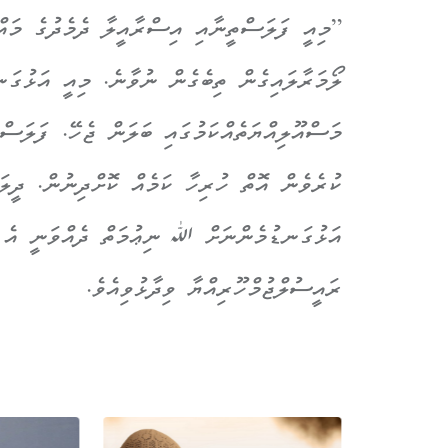
”މިއީ ފަލަސްތީނާއި އިސްރާއީލާ ދެމެދުގެ މައް
ލޯމަރާލައިގެން ތިބެގެން ނުވާނެ. މިއީ އަޅުގަ
މަސްއޫލިއްޔަތެއްކަމުގައި ބަލަން ޖެހޭ. ފަލަސް
ކުރެވެން އޮތް ހުރިހާ ކަމެއް ކޮށްދިނުން. ދީލަތ
އަޅުގަނޑުމެންނަށް ﷲ ނިޢުމަތް ދެއްވަނީ އެ ނި
ރައީސުލްޖުމްހޫރިއްޔާ ވިދާޅުވިއެވެ.