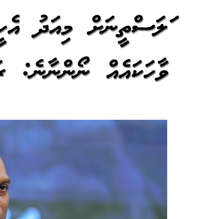
ފަލަސްތީނަށް މިއަދު އެހ
ވާހަކައެއް ނޯންނާނެ: ރ