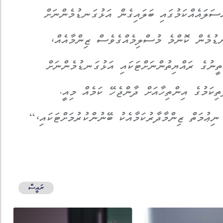
ސަލައެއްކަމުގައި ބަލައިގެން އަޅުގަނޑުމެންނަށް
ނޑުމެން ކޮންމެ މުސްލިމެއްގެވެސް ޒިންމާއެއް،
ތީނުގެ ރައްޔިތުންނަށްޓަކައި އަޅުގަނޑުމެންނަށް
ިކަމުގެ އިންތިހާއަށް ދާންޖެހޭ ކަމެއް މިއީ.
ޢުމަތް ޒިންމާދާރުކަމާއެކު ބޭނުންކުރުމަށްޓަކައި،“
ރައީސް