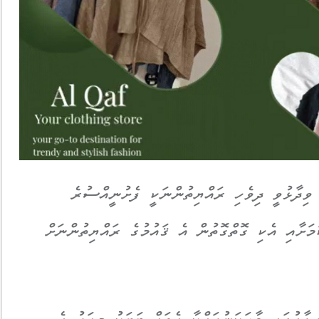
ވިދާޅުވީ ދިވެހި ރައްޔިތުންނަކީ ފެށުނީއްސުރެ
މަށާއި އެކި ގޮތްގޮތުން އެ ޤައުމުގެ ރައްޔިތުންނަށް