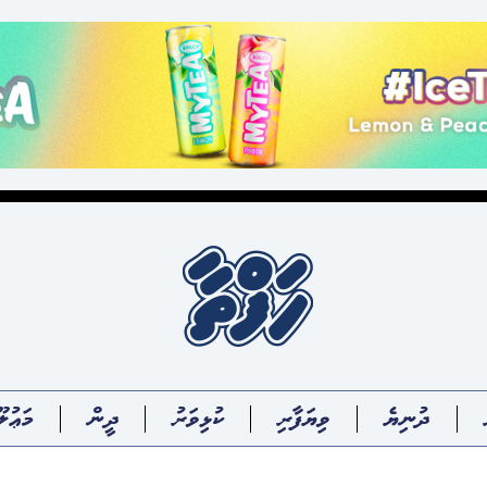
ދުނިޔެ
ވިޔަފާރި
ކުޅިވަރު
ދީން
މަޢުލޫ