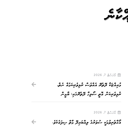
ކާނެ
އޯގަސްޓް 7, 2026
މުއިއްޒަކާ ދޭތެރޭ އެއްވެސް ރުޅިވެރިކަމެއް ނެތް,
ރުޅިވެރިކަން އޮތީ ސޯލިހާ ދޭތެރޭގައި: ޔާމީން
އޯގަސްޓް 7, 2026
އޯގާތެރިވުމަކީ ސުވަރުގެ ލިއްބައިދޭ މާތް ސިފައެކެވެ.