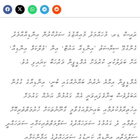
ރައީސް ޑރ. މުހައްމަދު މުއިއްޒުގެ ސަރުކާރުން އިންޑިއާއާމެދު
ގެންގުޅޭ ސިޔާސަތު ’އިންޑިއާ އައުޓް‘ އިން ’ވެލްކަމް އިންޑިއާ‘
އަށް ބަދަލުކުރި ކުރުމަށް އެމްޑީޕީން މަރުހަބާ ކިޔައިފި އެވެ.
އެމްޑީޕީން އިއްޔެ ނެރުނު ބަޔާނެއްގައި ބުނީ، އިންޑިއާގެ ގުޅުން
އަބަދުވެސް ބިނާވެފައިވަނީ އެއް ގައުމުން އަނެއް ގައުމަށް
އިހުތިރާމުކުރުމާއި ބައިނަލްއަގުވާމީ ގާނޫނުތަކަށް ހުރުމަތްތެރިކޮށް
ހިތުމާއި ދެ ގައުމުގެ ސަރަހައްދުގެ ސަލާމަތްތެރިކަމާއި ސަރަހައްދީ
ސަލާމަތާއި އިންޑިއާ ކަނޑުގެ ސަރަހައްދުގެ އަމާންކަމާއި