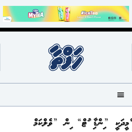
އުއްމީދަކީ ”އިންޑިއާ އައުޓް“ އިން ”ވެލްކަމް