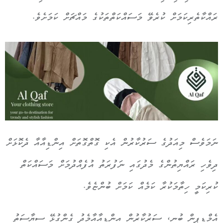
ރައްކާތެރިކަމަށް ކުރެވޭ މަސައްކަތްތަކުގެ މައްޗަށް ކަމަށެވެ.
ނަމަވެސް މިއަދުގެ ސަރުކާރުން އެކި ގޮތްގޮތަށް އިންޑިއާއާ ދެކޮޅަށް
ދިވެހި ރައްޔިތުންގެ މެދުގައި ނަފުރަތު އުފެއްދުމަށް މަސައްކަތް
ކުރިކަމީ ހިތާމަކުރާ ކަމެއް ކަމަށް ބުންޏެވެ.
އެމްޑީޕީން ބުނީ، ސަރުކާރުން އިންޑިއާއާމެދު ގެންގުޅޭ ސިޔާސަތު