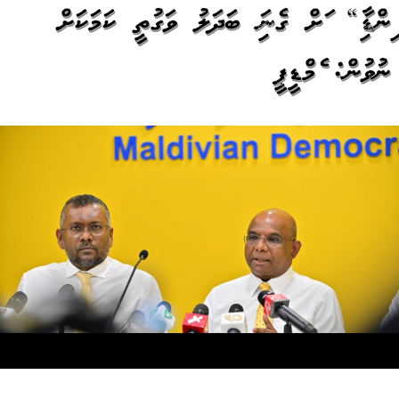
އިންޑިއާ“ އަށް ގެނައި ބަދަލު ވަގުތީ ކަމަކަށް
ނުވުން: އެމްޑީޕީ