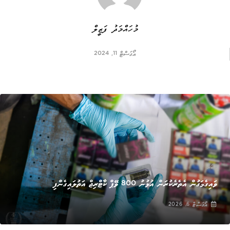
މުހައްމަދު ފަޒީލް
އޯގަސްޓް 11, 2024
ޚަބަރު
ވައިގެމަގުން އެތެރެކުރަން އުޅުނު 800 ވޭޕް ކާޓްރިޖް އަތުލައިގެންފި
އޯގަސްޓް 6, 2026