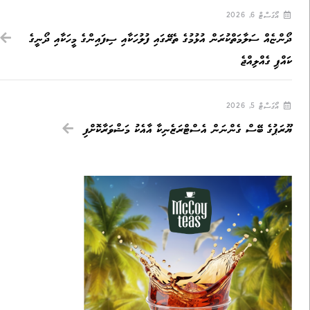
އޯގަސްޓް 6, 2026
ދޯންޏެއް ސަލާމަތްކުރަން އުޅުމުގެ ތެރޭގައި ފުލުހަކާއި ސިފައިންގެ މީހަކާއި ދޯނީގެ
ކައްޕި ގެއްލިއްޖެ
އޯގަސްޓް 5, 2026
ޔޫރަޕުގެ ބޭސް ގެންނަން އެސްޓްރަޒެނިކާ އާއެކު މަޝްވަރާކޮށްފި