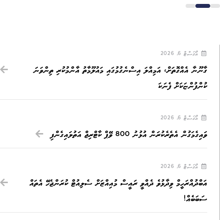
އޯގަސްޓް 6, 2026
ގާނޫނާ އެއްގޮތަށް، އަމިއްލަ އިސްނެގުމުގައި މައުލޫމާތު އާންމުކުރި ތިންވަނަ
ކުންފުންޏަކަށް ފެނަކަ
އޯގަސްޓް 6, 2026
ވައިގެމަގުން އެތެރެކުރަން އުޅުނު 800 ވޭޕް ކާޓްރިޖް އަތުލައިގެންފި
އޯގަސްޓް 6, 2026
އަބްދުއްރަހީމް ވިދާޅުވެ ދެއްވީ ރައީސް މުއިއްޒަށް ސެލިއުޓް ކުރަންޖެހޭ އެތައް
ސަބަބެއް!