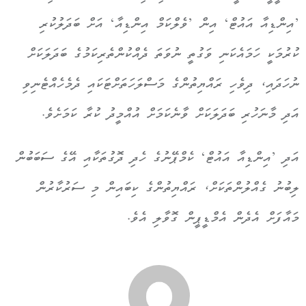
’އިންޑިއާ އައުޓް‘ އިން ’ވެލްކަމް އިންޑިއާ‘ އަށް ބަދަލުކުރި
ކުރުމަކީ ހަމައެކަނި ވަގުތީ ނުވަތަ ދެއްކުންތެރިކަމުގެ ބަދަލަކަށް
ނުހަދައި، ދިވެހި ރައްޔިތުންގެ މަސްލަހަތަށްޓަކައި ދެމެހެއްޓެނިވި
އަދި މާނަހުރި ބަދަލަކަށް ވާނެކަމަށް އުއްމީދު ކުރާ ކަމަށެވެ.
އަދި ’އިންޑިއާ އައުޓް‘ ކެމްޕޭނުގެ ހެދި ދޮގުތަކާއި އޭގެ ސަބަބުން
ލިބުނު ގެއްލުންތަކަށް، ރައްޔިތުންގެ ކިބައިން މި ސަރުކާރުން
މައާފަށް އެދެން އެމްޑީޕީން ގޮވާލި އެވެ.