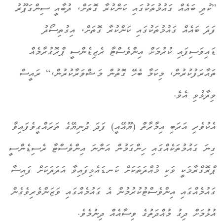
”ކުދި ބައެއް ގައުމުތަކުގައި ކަންކުރާ ގޮތަށް، ދުބާއީ ސިންގަޕޫރު
ފަދަ ބައެއް ގައުމުތަކުގައި ކަންކުރާ ގޮތަށް، އިގުތިސޯދު
ޑައިވަސިފައި ކުރުމަށް އިންވެސްޓާ ރެޒިޑެންސީ ޕްރޮގުރާމެއް
ތައާރަފުކުރުން، މިކަމާ ބެހޭ ގޮތުން މަޝްވަރާކުރުން،“ ރައީސް
ވިދާޅުވި އެވެ.
އެކުވެރި އަރަބި އިމާރާތް (ޔޫއޭއީ) ފަދަ ދުނިޔޭގެ ތަރައްގީވެފައިވާ
ގިނަ ގައުމުތަކެއްގައި ހިންގަމުން އަންނަ އިންވެސްޓާ ރެސިޑެންސީ
ޕްރޮގްރާމަކީ ވަކި މުއްދަތަކަށް ކަނޑައެޅިފައިވާ އަދަދަކަށް ފައިސާ
ގައުމެއްގައި އިންވެސްޓުކުރުމުން އެ ގައުމެއްގައި ވަޒަންވެރިވެގެން
އުޅުމަށް ދިގު މުއްދަތުގެ ވިސާއެއް ދިނުމެވެ.