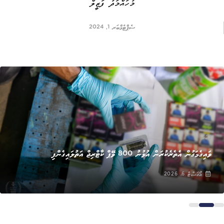
މުހައްމަދު ފަޒީލް
ސެޕްޓެމްބަރ 1, 2024
ޚަބަރު
ވައިގެމަގުން އެތެރެކުރަން އުޅުނު 800 ވޭޕް ކާޓްރިޖް އަތުލައިގެންފި
އޯގަސްޓް 6, 2026