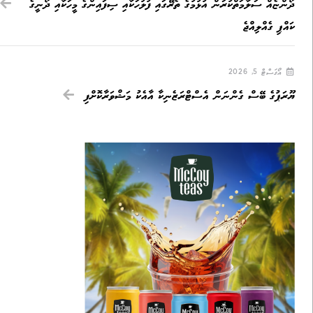
ދޯންޏެއް ސަލާމަތްކުރަން އުޅުމުގެ ތެރޭގައި ފުލުހަކާއި ސިފައިންގެ މީހަކާއި ދޯނީގެ
ކައްޕި ގެއްލިއްޖެ
އޯގަސްޓް 5, 2026
ޔޫރަޕުގެ ބޭސް ގެންނަން އެސްޓްރަޒެނިކާ އާއެކު މަޝްވަރާކޮށްފި