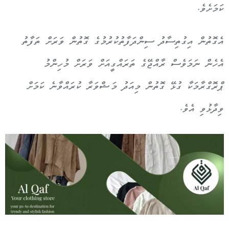
ކަމަށެވެ.
އެގޮތުން އިގުތިސާދު ސިންދަފާތުކުރުމުގެ ގޮތުން ވަރަށް ތަފާތު
އެހެން ނަމަވެސް ރާއްޖޭގެ ތަރައްގީއަށް ވަރަށް މުހިންމު
ޕްރޮގްރާމަކާ ގުޅޭ ގޮތުން މިއަދު މަޝްވަރާ ކުރައްވާނެ ކަމަށް
ވިދާޅުވި އެވެ.