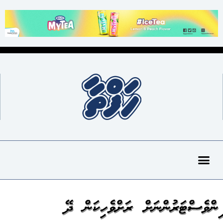
އިންވެސްޓަރުންނަށް ރަށްވެހިކަން ދޭ