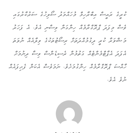
ކުރީގެ ރައީސް އިބްރާހިމް މުހައްމަދު ސޯލިހުގެ ސަރުކާރުގައި
ވެސް މިފަދަ ޕްރޮގްރާމެއް ހިންގަން ވިސްނި އެވެ. އެ ފަހަރު
މަޝްވަރާ ކުރީ ދިގުމުއްދަތަށް ރިސޯޓުތަކުގެ ވިލާއެއް ނުވަތަ
އެފަދަ އެޕާޓްމެންޓެއް ގަތުމުން ރެސިޑެންސް ވިސާ ދިނުމަށް
ހާއްސަ ޕްރޮގްރާމެއް ހިންގުމަށެވެ. ނަމަވެސް އެކަން ފެށިފައެއް
ނުވެ އެވެ.