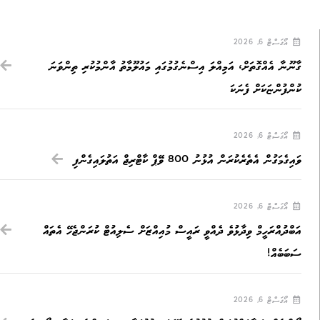
އޯގަސްޓް 6, 2026
ގާނޫނާ އެއްގޮތަށް، އަމިއްލަ އިސްނެގުމުގައި މައުލޫމާތު އާންމުކުރި ތިންވަނަ
ކުންފުންޏަކަށް ފެނަކަ
އޯގަސްޓް 6, 2026
ވައިގެމަގުން އެތެރެކުރަން އުޅުނު 800 ވޭޕް ކާޓްރިޖް އަތުލައިގެންފި
އޯގަސްޓް 6, 2026
އަބްދުއްރަހީމް ވިދާޅުވެ ދެއްވީ ރައީސް މުއިއްޒަށް ސެލިއުޓް ކުރަންޖެހޭ އެތައް
ސަބަބެއް!
އޯގަސްޓް 6, 2026