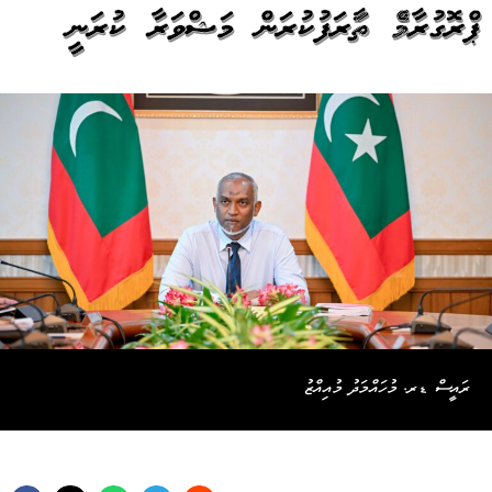
ޕްރޮގުރާމެއް ތައާރަފުކުރަން މަޝްވަރާ ކުރަނީ
ރައީސް ޑރ. މުހައްމަދު މުއިއްޒު