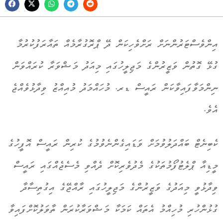
އިންވެސްޓަރުންނަށް ރަށްވެހިކަން ދޭ ޕްރޮގުރާމެއް ތައާރަފުކުރުމާ
ގުޅޭ ގޮތުން ވަޒީރުންގެ މަޖިލީހުގައި މިއަދު މަޝްވަރާ ކުރައްވަން
ނިންމަވާފައިވާކަން ރައީސް ޑރ. މުހައްމަދު މުއިއްޒު ވިދާޅުވެއްޖެ
އެވެ.
ކެބިނެޓް ބައްދަލުވުމަށް ވަޑައިގެންނެވުމުގެ ކުރިން ރައީސް އޮފީހުގެ
މީޑިއާ ޕްލެޓުފޯމުތަކުގެ މެދުވެރިކޮށް ދެއްވި މެސެޖެއްގައި ރައީސް
ވިދާޅުވީ މިއަދުގެ ވަޒީރުންގެ މަޖިލީހުގައި ރާއްޖޭގެ އިގުތިސާދާ
ގުޅުންހުރި މުހިއްމު އެތައް ކަމަކާ މަޝްވަރާކުރަން ތާވަލުކޮށްފައިވާ