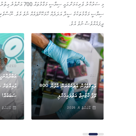
މި ސަރުކާރު ވެރިކަމަށް އ
ސިޔާސީ މަގާމުތަކުގެ ސީދާ އަދަދެއް ހާމަކޮށްފައެއް ނުވެ އެވެ. ނޫސްވެރ
ދީފައެއްވެސް ނުވެ އެވެ.
EGORIZED
އަބްދުއްރަހީ
ޚަބަރު
ންމުކުރި
ވައިގެމަގުން އެތެރެކުރަން އުޅުނު 800
މުއިއްޒަށް ސ
ަކަ
ވޭޕް ކާޓްރިޖް އަތުލައިގެންފި
ސަބަބެއް!
އޯގަސްޓް 6, 2026
އޯގަސްޓް 6, 2026