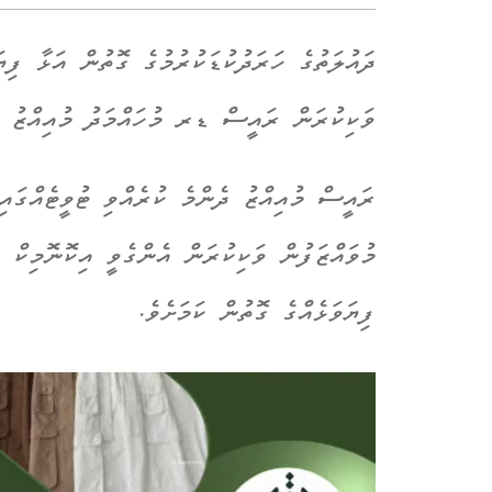
ވަކިކުރަން ރައީސް ޑރ މުހައްމަދު މުއިއްޒު އަ
މުވައްޒަފުން ވަކިކުރަން އެންގެވީ އިކޮނޮމިކް 
ފިޔަވަޅެއްގެ ގޮތުން ކަމަށެވެ.