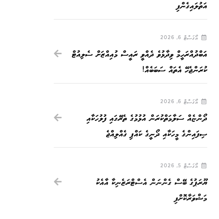
އަތުލައިގެންފި
އޯގަސްޓް 6, 2026
އަބްދުއްރަހީމް ވިދާޅުވެ ދެއްވީ ރައީސް މުއިއްޒަށް ސެލިއުޓް
ކުރަންޖެހޭ އެތައް ސަބަބެއް!
އޯގަސްޓް 6, 2026
ދޯންޏެއް ސަލާމަތްކުރަން އުޅުމުގެ ތެރޭގައި ފުލުހަކާއި
ސިފައިންގެ މީހަކާއި ދޯނީގެ ކައްޕި ގެއްލިއްޖެ
އޯގަސްޓް 5, 2026
ޔޫރަޕުގެ ބޭސް ގެންނަން އެސްޓްރަޒެނިކާ އާއެކު
މަޝްވަރާކޮށްފި