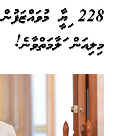
މިލިއަން ސަލާމަތްވާނެ!