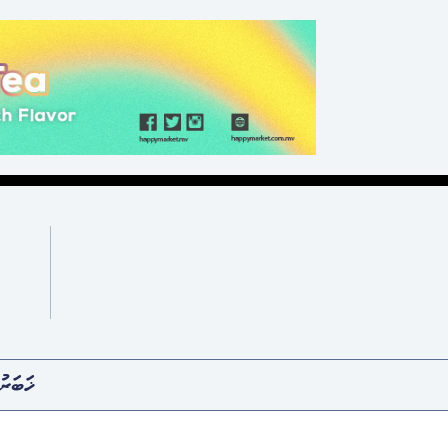
ޚަބަރު