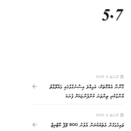
228 ސިޔާސީ މުވައްޒަފުން ވަކިކުރަން އަންގައިފި، މަހަކު 5.7
އޯގަސްޓް 6, 2026
ގާނޫނާ އެއްގޮތަށް، އަމިއްލަ އިސްނެގުމުގައި މައުލޫމާތު
އާންމުކުރި ތިންވަނަ ކުންފުންޏަކަށް ފެނަކަ
އޯގަސްޓް 6, 2026
ވައިގެމަގުން އެތެރެކުރަން އުޅުނު 800 ވޭޕް ކާޓްރިޖް