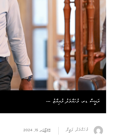
ރައީސް ޑރ. މުހައްމަދު މުއިއްޒު ---
މުހައްމަދު ފަޒީލް
އޮކްޓޯބަރ 15, 2024