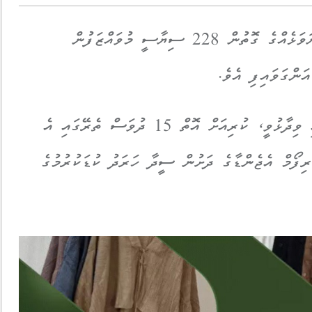
ދައުލަތުގެ ހަރަދުކުޑަކުރުމުގެ ގޮތުން އަޅާ ފިޔަވަޅެއްގެ ގޮތުން 228 ސިޔާސީ މުވައްޒަފުން
ންގަވައިފި އެވެ.
ރައީސް މުއިއްޒު ދެންމެ ކުރެއްވި ޓުވީޓެއްގައި ވިދާޅުވީ، ކުރިއަށް އޮތް 15 ދުވަސް ތެރޭގައި އެ
ރިފޯމް އެޖެންޑާގެ ދަށުން ސީދާ ހަރަދު ކުޑަކުރުމުގެ