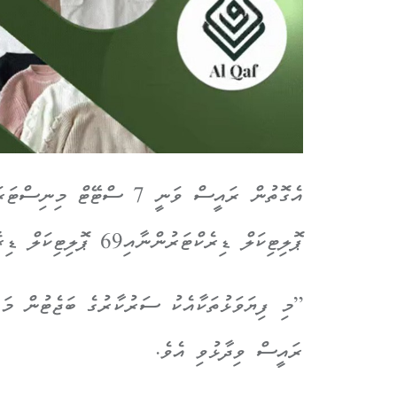
ޕޮލިޓިކަލް ޑިރެކްޓަރުންނާއި69 ޕޮލިޓިކަލް ޑިރެކްޓަރުން ވަކިކުރަން އަންގަވައިފަ އެވެ.
ރައީސް ވިދާޅުވި އެވެ.