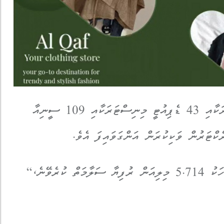
އެގޮތުން ރައީސް ވަނީ 7 ސްޓޭޓް މިނިސްޓަރަކާއި 43 ޑެޕިއުޓީ މިނިސްޓަރަކާއި 109 ސީނިއާ
”މި ފިޔަވަޅުތަކާއެކު ސަރުކާރުގެ ބަޖެޓުން މަހަކު 5.714 މިލިއަން ރުފިޔާ ސަލާމަތް ކުރެވޭނެ،“