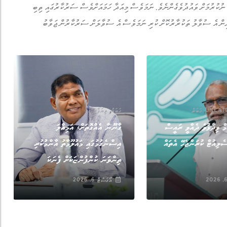
ައީ ސިޔާސީ މަގާމުތައް 700 އަށްވުރެ އިތުރު ނުކުރުމަށް ވައުދުވެގެންނެވެ. ނަމަވެސް މިއަދާ ހަމައަށްވެސް ސަރުކާރުގައި ތިބި
ިން އެ ސުވާލު ތަކުރާރުކޮށް ކުރި ނަމަވެސް އެ ސުވާލަށް ސަރުކާރުން ޖަވާބު
,
,
UNCAT
ޚަބަރު
ޚަބަރު
ވިޔަފާރި
މް ވިދާޅުވެ ދެއްވީ ރައީސް
ގާނޫނާ އެއްގޮތަށް، އަމިއްލަ
ެލިއުޓް ކުރަންޖެހޭ އެތައް
އިސްނެގުމުގައި މައުލޫމާތު އާންމުކުރި
ތިންވަނަ ކުންފުންޏަކަށް ފެނަކަ
އޯގަސްޓް 6, 2026