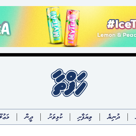
ދުނިޔެ
ވިޔަފާރި
ކުޅިވަރު
ދީން
މަޢުލޫ