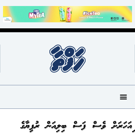
މިއަހަރަށް ވެސް ފަސް ބިލިއަން ރުފިޔާގެ