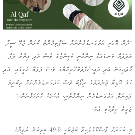
”ދެން އޭގައި އަޅުގަނޑުމެންނަށް ސަޕްލިމެންޓު ކުރަން ޖެހޭ ސީދާ
އަދަދެއް ކަނޑައަޅާ ނިންމާނީ ކެބިނެޓުގެ ވެސް އަދި އިތުރު ލަފާ
ހޯދައިގެން އަދި ރައީސުލްޖުމްހޫރިއްޔާގެ ވެސް ލަފަޔާ އެކީގައި. އަދި
ހަމަ އޮޑިޓާ ޖެނެރަލްގެ ރިޕޯޓު ވެސް އަޅުގަނޑުމެންނަށް ލިބުނީމަ
ފައިނަލް އަޅުގަނޑުމެން ނިންމާލާނީ. އެކަމަކު ހުށަހަޅާނަން،“
ޒަމީރު ވިދާޅުވި އެވެ.
މި އަހަރަށް ފާސްކޮށްފައިވާ ބަޖެޓަކީ 49.9 ބިލިއަން ރުފިޔާގެ