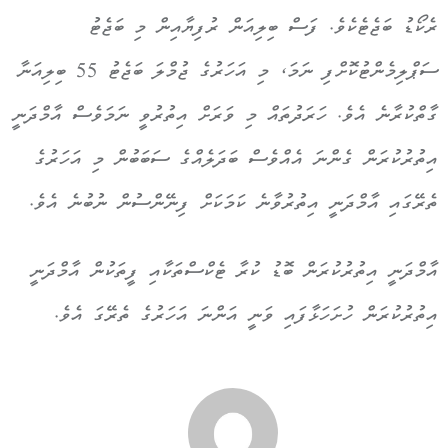
ރެކޯޑު ބަޖެޓެކެވެ. ފަސް ބިލިއަން ރުފިޔާއިން މި ބަޖެޓު
ސަޕްލިމެންޓުކޮށްފި ނަމަ، މި އަހަރުގެ ޖުމްލަ ބަޖެޓު 55 ބިލިއަނާ
ގާތްކުރާނެ އެވެ. ހަރަދުތައް މި ވަރަށް އިތުރުވީ ނަމަވެސް އާމްދަނީ
އިތުރުކުރަން ގެންނަ އެއްވެސް ބަދަލެއްގެ ސަބަބުން މި އަހަރުގެ
ތެރޭގައި އާމްދަނީ އިތުރުވާނެ ކަމަކަށް ފިނޭންސުން ނުބުނެ އެވެ.
އާމްދަނީ އިތުރުކުރަން ބޮޑު ކުރާ ޓެކްސްތަކާއި ފީތަކުން އާމްދަނީ
އިތުރުކުރަން ހުށަހަޅާފައި ވަނީ އަންނަ އަހަރުގެ ތެރޭގަ އެވެ.