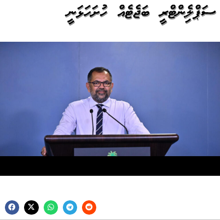
ސަޕްލިމެންޓްރީ ބަޖެޓެއް ހުށަހަޅަނީ