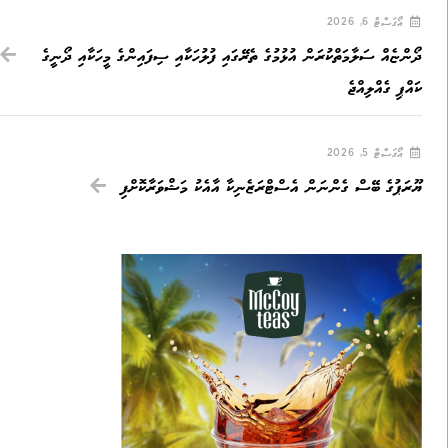
އޯގަސްޓް 6, 2026
ދޯންޏެއް ސަލާމަތްކުރަން އުޅުމުގެ ތެރޭގައި ފުލުހަކާއި ސިފައިންގެ މީހަކާއި ދޯނީގެ
ކައްޕި ގެއްލިއްޖެ
އޯގަސްޓް 5, 2026
ޔޫރަޕުގެ ބޭސް ގެންނަން އެސްޓްރަޒެނިކާ އާއެކު މަޝްވަރާކޮށްފި