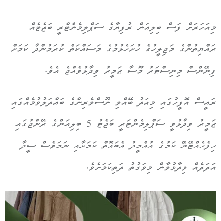
މިއަހަރަށް ފަސް ބިލިއަން ރުފިޔާގެ ސަޕްލިމެންޓްރީ ބަޖެޓެއް
ރައްޔިތުންގެ މަޖިލީހުގެ ހުށަހެޅުމުގެ މަސައްކަތް ކުރަމުންދާ ކަމަށް
ފިނޭންސް މިނިސްޓަރު މޫސާ ޒަމީރު ވިދާޅުވެއްޖެ އެވެ.
ރައީސް އޮފީހުގައި މިއަދު ބޭއްވި ނޫސްވެރިންގެ ބައްދަލުވުމެއްގައި
ޒަމީރު ވިދާޅުވީ ސަޕްލިމެންޓަރީ ބަޖެޓު 5 ބިލިއަންގެ ރޭންޖުގައި
ހިފެހެއްޓޭނޭ ކަމުގެ އުއްމީދު އެބައޮތް ކަމަށާއި ނަމަވެސް ސީދާ
އަދަދެއް ވިދާޅުވާން މިވަގުތު ދަތިކަމަށެވެ.