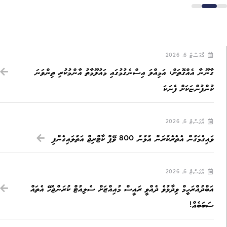
އޯގަސްޓް 6, 2026
ގާނޫނާ އެއްގޮތަށް، އަމިއްލަ އިސްނެގުމުގައި މައުލޫމާތު އާންމުކުރި ތިންވަނަ
ކުންފުންޏަކަށް ފެނަކަ
އޯގަސްޓް 6, 2026
ވައިގެމަގުން އެތެރެކުރަން އުޅުނު 800 ވޭޕް ކާޓްރިޖް އަތުލައިގެންފި
އޯގަސްޓް 6, 2026
އަބްދުއްރަހީމް ވިދާޅުވެ ދެއްވީ ރައީސް މުއިއްޒަށް ސެލިއުޓް ކުރަންޖެހޭ އެތައް
ސަބަބެއް!