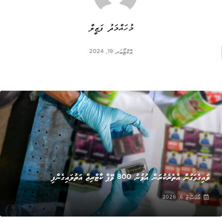
މުހައްމަދު ފަޒީލް
އޮކްޓޯބަރ 19, 2024
ޚަބަރު
ވައިގެމަގުން އެތެރެކުރަން އުޅުނު 800 ވޭޕް ކާޓްރިޖް އަތުލައިގެންފި
އޯގަސްޓް 6, 2026