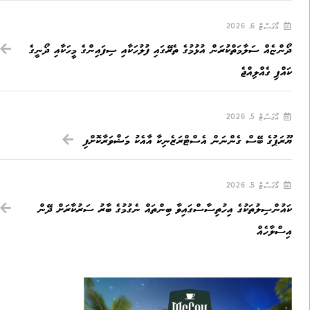
އޯގަސްޓް 6, 2026
ދޯންޏެއް ސަލާމަތްކުރަން އުޅުމުގެ ތެރޭގައި ފުލުހަކާއި ސިފައިންގެ މީހަކާއި ދޯނީގެ
ކައްޕި ގެއްލިއްޖެ
އޯގަސްޓް 5, 2026
ޔޫރަޕުގެ ބޭސް ގެންނަން އެސްޓްރަޒެނިކާ އާއެކު މަޝްވަރާކޮށްފި
އޯގަސްޓް 5, 2026
ކައުންސިލުތަކުގެ އިހުތިސާސްގައިވާ ބިންތައް ނެގުމުގެ ބާރު ސަރުކާރަށް ދޭން
އިސްލާހެއް