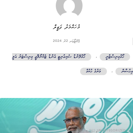
މުހައްމަދު ފަޒީލް
އޮކްޓޯބަރ 22, 2024
ހޯމްމިނިސްޓްރީ
,
ހޯމްލޭންޑް ސެކިއުރިޓީ އެންޑް ޓެކްނޯލޮޖީ މިނިސްޓަރު އަލީ
ހުސާން
,
މަރުގެ ހުކުމް
,
UNCATEGORIZED
ޚަބަރު