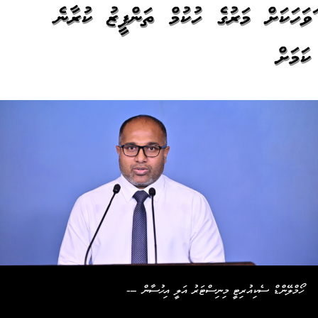
އަވަހަކަށް މަރުގެ ހުކުމް ތަންފީޒު ކުރާނެ
ކަމަށް
ހޯމްލޭންޑް ސެކިއުރިޓީ މިނިސްޓަރު އަލީ އިހުސާން ---