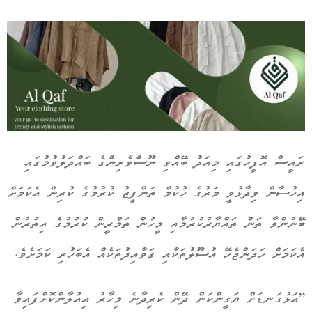
ރައީސް އޮފީހުގައި މިއަދު ބޭއްވި ނޫސްވެރިންގެ ބައްދަލުވުމުގައި
އިހުސާން ވިދާޅުވީ މަރުގެ ހުކުމް ތަންފީޒު ކުރުމުގެ ކުރިން އެކަމަށް
ބޭނުންވާ ތަން ތައްޔާރުކުރުމާއި މީހުން ތަމްރީން ކުރުމުގެ އިތުރުން
އެކަމަށް ހަދަންޖެހޭ އުސޫލުތަކާއި ގަވާއިދުތަކެއް އެބަހުރި ކަމަށެވެ.
”އަޅުގަނޑަށް ޔަގީންކަން ދޭން ކެރިދާނެ މިހާރު އިއުލާންކޮށްފައިވާ