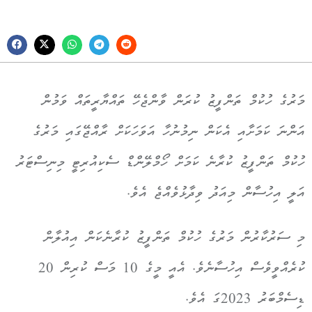
މަރުގެ ހުކުމް ތަންފީޒު ކުރަން ވާންޖެހޭ ތައްޔާރީތައް ވަމުން
އަންނަ ކަމަށާއި އެކަން ނިމުނުހާ އަވަހަކަށް ރާއްޖޭގައި މަރުގެ
ހުކުމް ތަންފީޒު ކުރާނެ ކަމަށް ހޯމްލޭންޑް ސެކިއުރިޓީ މިނިސްޓަރު
އަލީ އިހުސާން މިއަދު ވިދާޅުވެއްޖެ އެވެ.
މި ސަރުކާރުން މަރުގެ ހުކުމް ތަންފީޒު ކުރާނެކަން އިއުލާން
ކުރެއްވީވެސް އިހުސާނެވެ. އެއީ މީގެ 10 މަސް ކުރިން 20
ޑިސެމްބަރު 2023ގަ އެވެ.