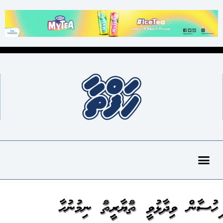
އިހުސާން ވިދާޅުވީ ތައްޔާރީތައް ނިމުނުހާ