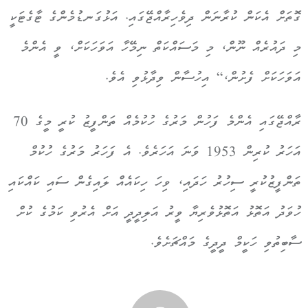
ގޮތަށް އެކަން ކުރާނަން ދިވެހިރާއްޖޭގައި. އަޅުގަނޑުމެންގެ ޓާގެޓަކީ
މި ދައުރެއް ނޫން، މި މަސައްކަތް ނިމޭހާ އަވަހަކަށް، ވީ އެންމެ
އަވަހަކަށް ފެށުން،“ އިހުސާން ވިދާޅުވި އެވެ.
ރާއްޖޭގައި އެންމެ ފަހުން މަރުގެ ހުކުމެއް ތަންފީޒު ކުރީ މީގެ 70
އަހަރު ކުރިން 1953 ވަނަ އަހަރެވެ. އެ ފަހަރު މަރުގެ ހުކުމް
ތަންފީޒުކުރީ ސިހުރު ހަދައި، ވިހަ ހިކައެއް ލައިގެން ސައި ކައްކައި
ހުވަދު އަތޮޅު އަތޮޅުވެރިޔާ ވީރު އަލިދީދީ އަށް އެރުވި ކަމުގެ ކުށް
ސާބިތުވި ހަކީމް ދީދީގެ މައްޗަށެވެ.