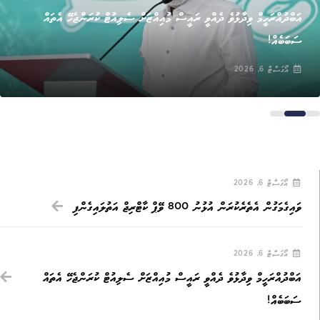
އަބްދުއްރަހީމް ވިދާޅުވެ ދެއްވީ ރައީސް މުއިއްޒަށް ސެލިއުޓް ކުރަންޖެހޭ އެތައް
ސަބަބެއް!
އޯގަސްޓް 6, 2026
އޯގަސްޓް 6, 2026
ވައިގެމަގުން އެތެރެކުރަން އުޅުނު 800 ވޭޕް ކާޓްރިޖް އަތުލައިގެންފި
އޯގަސްޓް 6, 2026
އަބްދުއްރަހީމް ވިދާޅުވެ ދެއްވީ ރައީސް މުއިއްޒަށް ސެލިއުޓް ކުރަންޖެހޭ އެތައް
ސަބަބެއް!