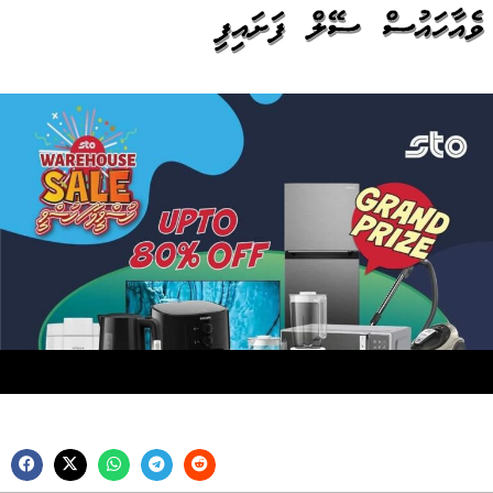
ވެއާހައުސް ސޭލް ފަށައިފި