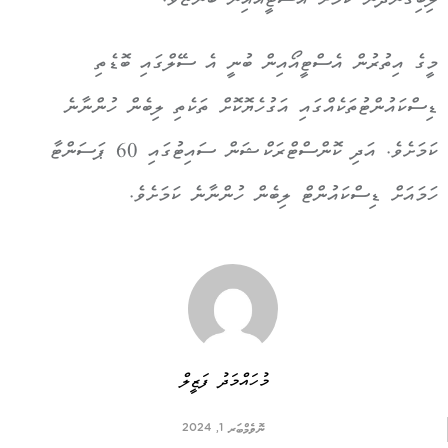
ލިބިގެންދާނެ ކަމަށް އެސްޓީއޯއިން ބުންޏެވެ.
މީގެ އިތުރުން އެސްޓީއޯއިން ބުނީ އެ ސޭލްގައި ބޮޑެތި
ޑިސްކައުންޓުތަކެއްގައި އަގުހެޔޮކޮށް ތަކެތި ލިބެން ހުންނާނެ
ކަމަށެވެ. އަދި ކޮންސްޓްރަކްޝަން ސައިޓުގައި 60 ޕަސަންޓާ
ހަމައަށް ޑިސްކައުންޓް ލިބެން ހުންނާނެ ކަމަށެވެ.
މުހައްމަދު ފަޒީލް
ނޮވެމްބަރ 1, 2024