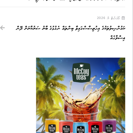
އޯގަސްޓް 5, 2026
ކައުންސިލުތަކުގެ އިހުތިސާސްގައިވާ ބިންތައް ނެގުމުގެ ބާރު ސަރުކާރަށް ދޭން
އިސްލާހެއް