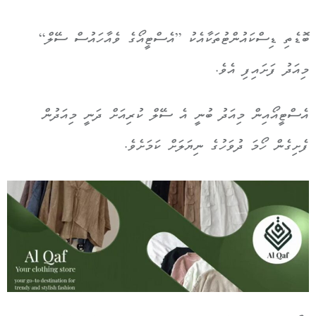
ބޮޑެތި ޑިސްކައުންޓުތަކާއެކު ”އެސްޓީއޯގެ ވެއާހައުސް ސޭލް“
މިއަދު ފަށައިފި އެވެ.
އެސްޓީއޯއިން މިއަދު ބުނީ އެ ސޭލް ކުރިއަށް ދަނީ މިއަދުން
ފެށިގެން ހޯމަ ދުވަހުގެ ނިޔަލަށް ކަމަށެވެ.