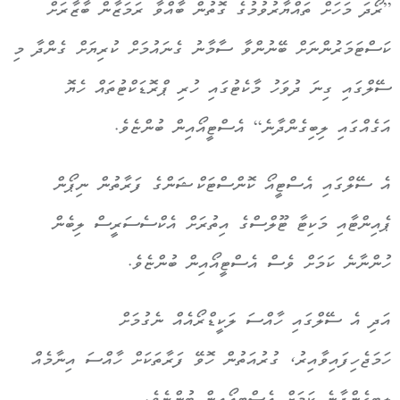
”ރޯދަ މަހަށް ތައްޔާރުވުމުގެ ގޮތުން ބާއްވާ ރަމަޒާން ބާޒާރަށް
ކަސްޓަމަރުންނަށް ބޭނުންވާ ސާމާނު ގެނައުމަށް ކުރިޔަށް ގެންދާ މި
ސޭލްގައި ގިނަ ދުވަހު މާކެޓުގައި ހުރި ޕްރޮޑަކްޓުތައް ހެޔޮ
އަގެއްގައި ލިބިގެންދާނެ“ އެސްޓީއޯއިން ބުންޏެވެ.
އެ ސޭލްގައި އެސްޓީއޯ ކޮންސްޓަކްޝަންގެ ފަރާތުން ނިޕޯން
ޕެއިންޓާއި މަކިޓާ ޓޫލްސްގެ އިތުރަށް އެކްސެސަރީސް ލިބެން
ހުންނާނެ ކަމަށް ވެސް އެސްޓީއޯއިން ބުންޏެވެ.
އަދި އެ ސޭލްގައި ހާއްސަ ލަކީޑްރޯއެއް ނެގުމަށް
ހަމަޖެހިފައިވާއިރު، ގުރުއަތުން ހޮވޭ ފަރާތަކަށް ހާއްސަ އިނާމެއް