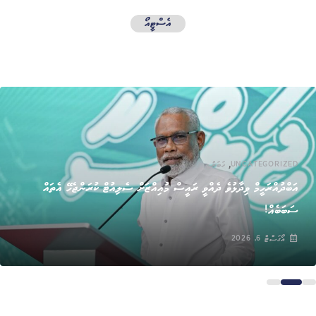
އެސްޓީއޯ
,
UNCATEGORIZED
ޚަބަރު
އަބްދުއްރަހީމް ވިދާޅުވެ ދެއްވީ ރައީސް މުއިއްޒަށް ސެލިއުޓް ކުރަންޖެހޭ އެތައް
ސަބަބެއް!
އޯގަސްޓް 6, 2026