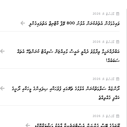
އޯގަސްޓް 6, 2026
ވައިގެމަގުން އެތެރެކުރަން އުޅުނު 800 ވޭޕް ކާޓްރިޖް އަތުލައިގެންފި
އޯގަސްޓް 6, 2026
އަބްދުއްރަހީމް ވިދާޅުވެ ދެއްވީ ރައީސް މުއިއްޒަށް ސެލިއުޓް ކުރަންޖެހޭ އެތައް
ސަބަބެއް!
އޯގަސްޓް 6, 2026
ދޯންޏެއް ސަލާމަތްކުރަން އުޅުމުގެ ތެރޭގައި ފުލުހަކާއި ސިފައިންގެ މީހަކާއި ދޯނީގެ
ކައްޕި ގެއްލިއްޖެ
އޯގަސްޓް 5, 2026
ޔޫރަޕުގެ ބޭސް ގެންނަން އެސްޓްރަޒެނިކާ އާއެކު މަޝްވަރާކޮށްފި