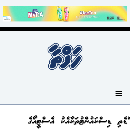
ބޮޑެތި ޑިސްކައުންޓުތަކާއެކު އެސްޓީއޯގެ