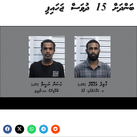
ބަންދަށް 15 ދުވަސް ޖަހައިފި