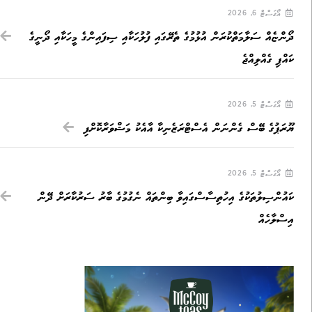
އޯގަސްޓް 6, 2026
ދޯންޏެއް ސަލާމަތްކުރަން އުޅުމުގެ ތެރޭގައި ފުލުހަކާއި ސިފައިންގެ މީހަކާއި ދޯނީގެ
ކައްޕި ގެއްލިއްޖެ
އޯގަސްޓް 5, 2026
ޔޫރަޕުގެ ބޭސް ގެންނަން އެސްޓްރަޒެނިކާ އާއެކު މަޝްވަރާކޮށްފި
އޯގަސްޓް 5, 2026
ކައުންސިލުތަކުގެ އިހުތިސާސްގައިވާ ބިންތައް ނެގުމުގެ ބާރު ސަރުކާރަށް ދޭން
އިސްލާހެއް