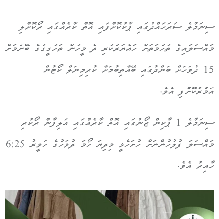
ސިނަމާލެ ސަރަހައްދުގައި ޕާކުކޮށްފައި އޮތް ކާރެއްގައި ރޯކޮށްލި
މައްސަލައިގެ ތުހުމަތަށް ހައްޔަރުކުރި ދެ މީހުން ތަހުގީގުގެ ބޭނުމަށް
15 ދުވަހަށް ބަންދުގައި ބޭއްތިބުމަށް ކުރިމިނަލް ކޯޓުން
އަމުރުކޮށްފި އެވެ.
ސިނަމާލެ 1 ޕާކިން ޒޯނުގައި އޮތް ކާރެއްގައި އަލިފާން ރޯކުރި
މައްސަލަ ފުލުހުންނަށް ހުށަހެޅީ މިދިޔަ ހޯމަ ދުވަހުގެ ހަވީރު 6:25
ހާއިރު އެވެ.