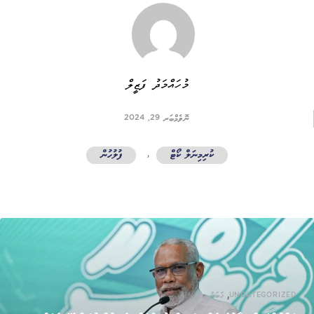
މުހައްމަދު ފަޒީލް
ނޮވެމްބަރ 29, 2024
ކުރިމިނަލް ކޯޓް
,
ފުލުހުން
,
UNCATEGORIZED
ޚަބަރު