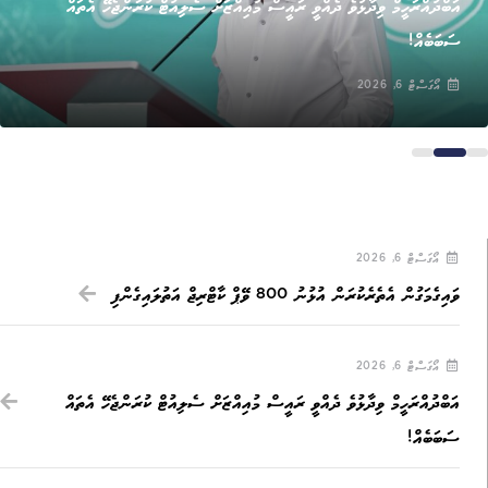
އަބްދުއްރަހީމް ވިދާޅުވެ ދެއްވީ ރައީސް މުއިއްޒަށް ސެލިއުޓް ކުރަންޖެހޭ އެތައް
ސަބަބެއް!
އޯގަސްޓް 6, 2026
އޯގަސްޓް 6, 2026
ވައިގެމަގުން އެތެރެކުރަން އުޅުނު 800 ވޭޕް ކާޓްރިޖް އަތުލައިގެންފި
އޯގަސްޓް 6, 2026
އަބްދުއްރަހީމް ވިދާޅުވެ ދެއްވީ ރައީސް މުއިއްޒަށް ސެލިއުޓް ކުރަންޖެހޭ އެތައް
ސަބަބެއް!