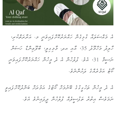
އެ މައްސަލައާ ގުޅިގެން ހައްޔަރުކޮށްފައިވަނީ މ. އަރާރަތްކުރި،
ހާލިދު މަހްމޫދު 35، އާއި އދ. މާމިގިލީ، ބްލޫވިންޑް ހަސަން
ނަސީމް 31، އެވެ. ފުލުހުން އެ ދެ މީހުން ހައްޔަރުކޮށްފައިވަނީ
ކޯޓު އަމުރެއްގެ ދަށުންނެވެ.
އެ ދެ މީހުން ތަހުގީގުގެ ބޭނުމަށް ކޯޓުގެ އަމުރަށް ބަންދުކޮށްފައިވީ
ނަމަވެސް އިތުރު ތަފުސީލެއް ފުލުހުން ދީފައިނުވެ އެވެ.