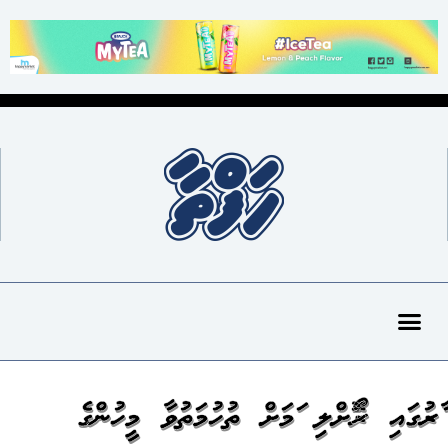
ކާރުގައި ރޯކޮށްލި ކަމަށް ތުހުމަތުވާ މީހުންގެ