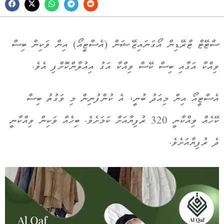
ސްޓޭޓް ޓްރޭޑިން އޯގަނައިޒޭޝަން (އެސްޓީއޯ) އިން ވަކިން ބިސް
ވިއްކާ އަގާއި ބިސް ކޭސް ވިއްކާ އަގު އިއުލާންކޮށްފި އެވެ.
އެސްޓީއޯ އިން މިއަދު ބުނީ، އެ ކުންފުނިން މި ވަގުތު ބިސް
ކޭހެއް ވިއްކާނީ 320 ރުފިޔާއަށް ކަމަށެވެ. ބިހެއް ވަކިން ވިއްކާނީ
ދެ ރުފިޔާއަށެވެ.