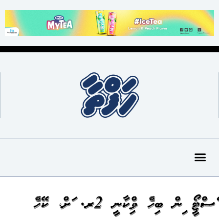
އެސްޓީއޯ އިން ބިހެއް ވިއްކާނީ 2ރ. އަށް، ކޭހެއް