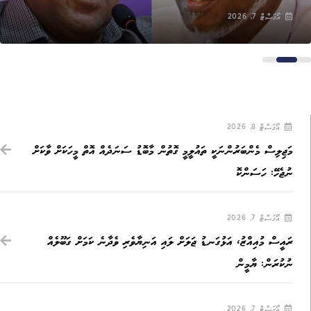
އޯގަސްޓް 7, 2026
އޯގަސްޓް 8, 2026
މަޖިލިސް މެންބަރުންނަކީ ތައުލީމީ ގޮތުން މާބޮޑު ސަނަދެއް އޮތް މީހަކަށް ވާކަށް
ނުޖެހޭ: ހަސަންކޮ
އޯގަސްޓް 7, 2026
ރައީސް މުއިއްޒު، އަޅުގަނޑު ޖަލަށް ލައި އަނިޔާވެރި ވެދާނެ ކަމަށް ގަބޫލެއް
ނުކުރަން: ޔާމީން
އޯގަސްޓް 7, 2026