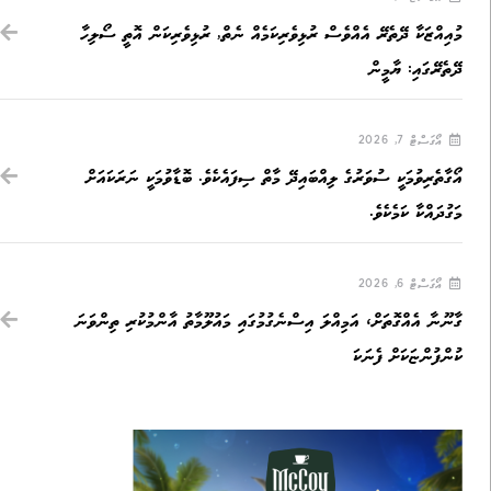
މުއިއްޒަކާ ދޭތެރޭ އެއްވެސް ރުޅިވެރިކަމެއް ނެތް, ރުޅިވެރިކަން އޮތީ ސޯލިހާ
ދޭތެރޭގައި: ޔާމީން
އޯގަސްޓް 7, 2026
އޯގާތެރިވުމަކީ ސުވަރުގެ ލިއްބައިދޭ މާތް ސިފައެކެވެ. ބޮޑާވުމަކީ ނަރަކައަށް
މަގުދައްކާ ކަމެކެވެ.
އޯގަސްޓް 6, 2026
ގާނޫނާ އެއްގޮތަށް، އަމިއްލަ އިސްނެގުމުގައި މައުލޫމާތު އާންމުކުރި ތިންވަނަ
ކުންފުންޏަކަށް ފެނަކަ