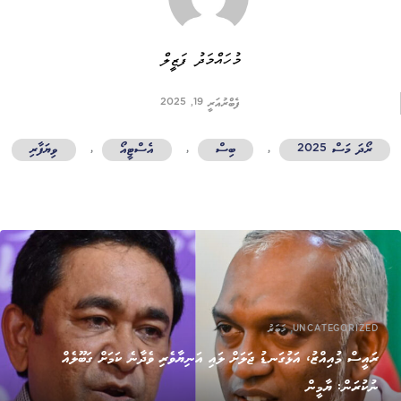
މުހައްމަދު ފަޒީލް
ފެބްރުއަރީ 19, 2025
ރޯދަ މަސް 2025
,
ބިސް
,
އެސްޓީއޯ
,
ވިޔަފާރި
,
UNCATEGORIZED
ޚަބަރު
ރައީސް މުއިއްޒު، އަޅުގަނޑު ޖަލަށް ލައި އަނިޔާވެރި ވެދާނެ ކަމަށް ގަބޫލެއް
ނުކުރަން: ޔާމީން