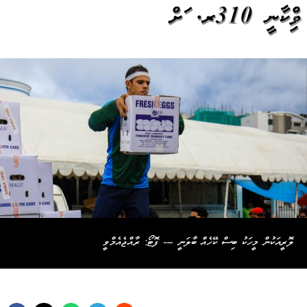
ވިއްކާނީ 310ރ. އަށް
ލޮރީއަކުން މީހަކު ބިސް ކޭހެއް ބާލަނީ --- ފޮޓޯ: ރާއްޖެއެމްވީ