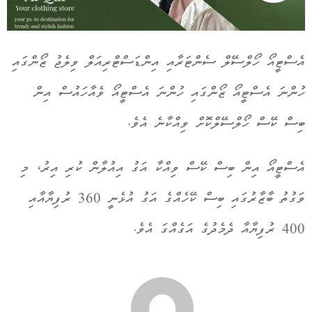
އެސްޓީއޯ ހޯލްސޭލް ސެންޓަރާއި އިންޑަސްޓްރިއަލް ވިލެޖު ޒޯންގައި
ހުންނަ އެސްޓީއޯ ޒޯންގައި ހުންނަ އެސްޓީއޯ ވެއާހައުސް އިން
ބިސް ކޭސް ހޯލްސޭލްކޮށް ވިއްކާނެ އެވެ.
އެސްޓީއޯ އިން ބިސް ކޭސް ވިއްކާ އަގު އިއުލާން ކުރި އިރު، މި
ވަގުތު ބާޒާރުގައި ބިސް ކޭހެއްގެ އަގު އުޅެނީ 360 ރުފިޔާއާއި
400 ރުފިޔާއާ ދެމެދުގެ އަގެއްގަ އެވެ.