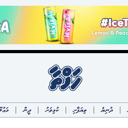
ދުނިޔެ
ވިޔަފާރި
ކުޅިވަރު
ދީން
މަޢުލޫ