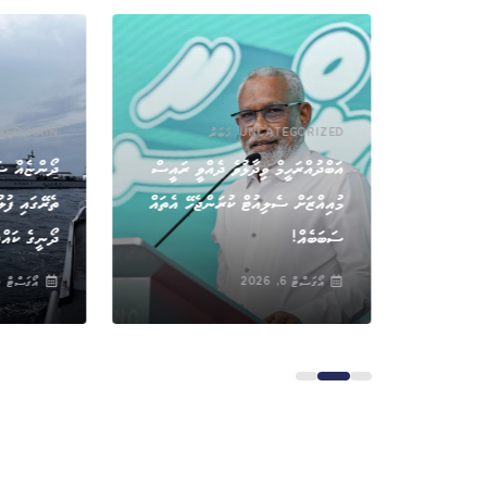
,
UNCATEGORIZED
ޚަބަރު
RED MAIN
އަބްދުއްރަހީމް ވިދާޅުވެ ދެއްވީ ރައީސް
ދޯންޏެއް ސަ
ވައިގެމަގުން އެތެރެކުރަން އުޅުނު 800
މުއިއްޒަށް ސެލިއުޓް ކުރަންޖެހޭ އެތައް
ތެރޭގައި ފުލ
ސަބަބެއް!
ދޯނީގެ ކައްޕ
އޯގަސްޓް 6, 2026
އޯގަސްޓް 6, 2026