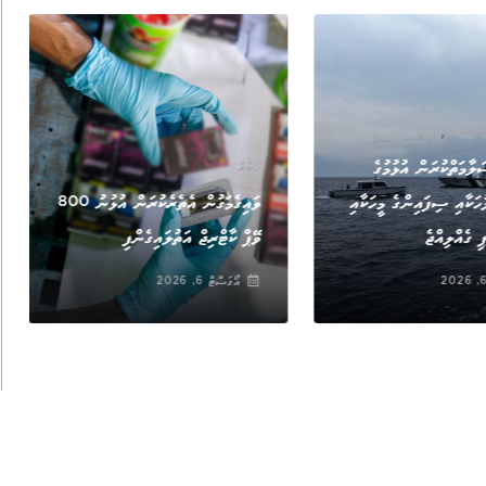
,
FEATU
ޚަބަރު
ލާމަތްކުރަން އުޅުމުގެ
ޚަބަރު
ުހަކާއި ސިފައިންގެ މީހަކާއި
ވައިގެމަގުން އެތެރެކުރަން އުޅުނު 800
ި ގެއްލިއްޖެ
ވޭޕް ކާޓްރިޖް އަތުލައިގެންފި
އޯގަސްޓް 6, 2026