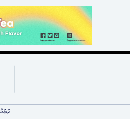
ޚަބަރު