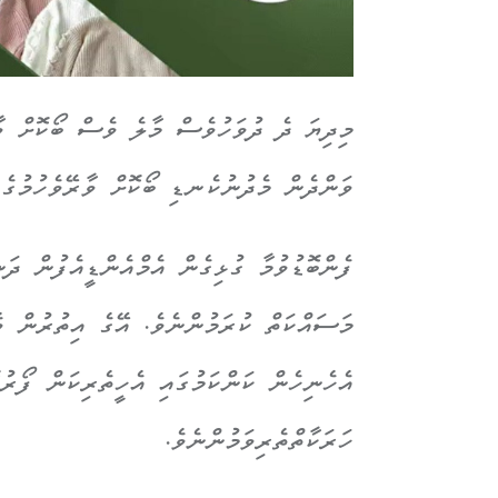
މިދިޔަ ދެ ދުވަހުވެސް މާލެ ވެސް ބޯކޮށް ވާ
ވަންދެން މެދުނުކެނޑި ބޯކޮށް ވާރޭވެހުމުގެ 
ފެންބޮޑުވުމާ ގުޅިގެން އެމްއެންޑީއެފުން ދަ
މަސައްކަތް ކުރަމުންނެވެ. އޭގެ އިތުރުން ވެ
އެހެނިހެން ކަންކަމުގައި އެހީތެރިކަން ފޯރު
ހަރަކާތްތެރިވަމުންނެވެ.