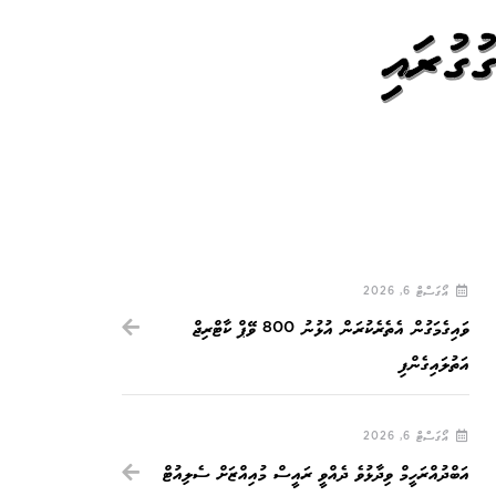
ގުރައި
އޯގަސްޓް 6, 2026
ވައިގެމަގުން އެތެރެކުރަން އުޅުނު 800 ވޭޕް ކާޓްރިޖް
އަތުލައިގެންފި
އޯގަސްޓް 6, 2026
އަބްދުއްރަހީމް ވިދާޅުވެ ދެއްވީ ރައީސް މުއިއްޒަށް ސެލިއުޓް