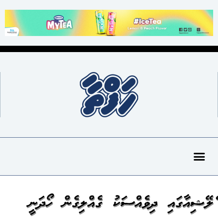
މެލޭޝިއާގައި ދިވެއްސަކު ގެއްލިގެން ހޯދަނީ