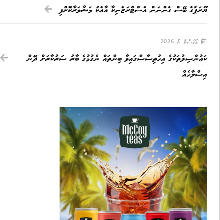
ޔޫރަޕުގެ ބޭސް ގެންނަން އެސްޓްރަޒެނިކާ އާއެކު މަޝްވަރާކޮށްފި
އޯގަސްޓް 5, 2026
ކައުންސިލުތަކުގެ އިހުތިސާސްގައިވާ ބިންތައް ނެގުމުގެ ބާރު ސަރުކާރަށް ދޭން
އިސްލާހެއް