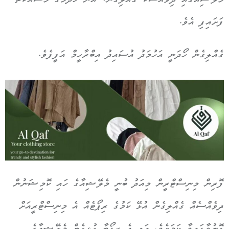
މެލޭޝިއާގައި ދިވެއްސަކު ގެއްލިގެން، އޭނާ ހޯދުމުގެ މަސައްކަތް
ފަށައިފި އެވެ.
ގެއްލިގެން ހޯދަނީ އަހުމަދު އުސައިދު އިބްރާހީމް އަފީފެވެ.
ފޮރިން މިނިސްޓްރީން މިއަދު ބުނީ މެލޭޝިއާގެ ހައި ކޮމިޝަނުން
ދިވެއްސެއް ގެއްލިގެން އުޅޭ ކަމުގެ ރިޕޯޓެއް އެ މިނިސްޓްރީއަށް