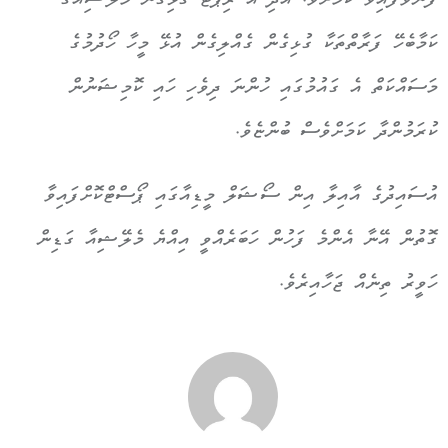
ފޮނުވާފައިވާ ކަމަށެވެ. އަދި އެ ރިޕޯޓާ ގުޅިގެން މެލޭޝިއާގެ
ކަމާބެހޭ ފަރާތްތަކާ ގުޅިގެން ގެއްލިގެން އުޅޭ މީހާ ހޯދުމުގެ
މަސައްކަތް އެ ގައުމުގައި ހުންނަ ދިވެހި ހައި ކޮމިޝަނުން
ކުރަމުންދާ ކަމަށްވެސް ބުންޏެވެ.
އުސައިދުގެ އާއިލާ އިން ސޯޝަލް މީޑިއާގައި ޕޯސްޓްކޮށްފައިވާ
ގޮތުން އޭނާ އެންމެ ފަހުން ހަބަރެއްވީ އިއްޔެ މެލޭޝިއާ ގަޑިން
ހަވީރު ތިނެއް ޖަހާއިރެވެ.