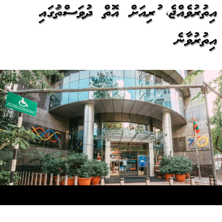
އިތުރުވެއްޖެ، ކުރިއަށް އޮތް ދުވަސްތަކުގައި
އިތުރުވާނެ