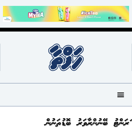
ކަރަންޓު ބޭނުންކުރާވަރު ބޮޑުތަނުން