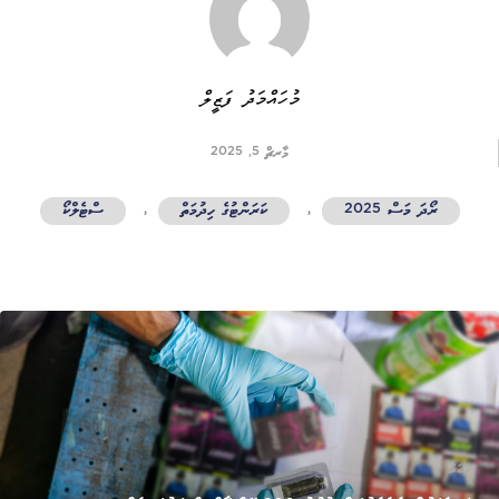
މުހައްމަދު ފަޒީލް
މާރޗް 5, 2025
ރޯދަ މަސް 2025
,
ކަރަންޓުގެ ހިދުމަތް
,
ސްޓެލްކޯ
ޚަބަރު