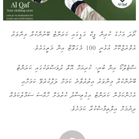
ރޯދަ މަހުގެ ކުރިން ޕީކް ގަޑީގައި ކަރަންޓު ބޭނުންކުރާ މިންވަރު
އެވްރެޖްކޮށް އުޅެނީ 100 މެގަވޮޓް އިން މަތީގައެވެ.
ސްޓެލްކޯ އިން ބުނީ، ކުރިއަށް އޮތް ދުވަސްތަކުގައި ކަރަންޓު
ބޭނުންކުރާ މިންވަރު އިތުރުވާނެ ކަމަށް ލަފާކުރެވޭ ކަމަށާއި
އެހެންކަމުން ކަރަންޓު އިގުތިސާދު ކުރުމަށް ހާއްސަ ސަމާލުކަމެއް
ދިނުމަށް އިލްތިމާސްކުރާ ކަމަށެވެ.