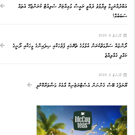
އަބްދުއްރަހީމް ވިދާޅުވެ ދެއްވީ ރައީސް މުއިއްޒަށް ސެލިއުޓް ކުރަންޖެހޭ އެތައް
ސަބަބެއް!
އޯގަސްޓް 6, 2026
ދޯންޏެއް ސަލާމަތްކުރަން އުޅުމުގެ ތެރޭގައި ފުލުހަކާއި ސިފައިންގެ މީހަކާއި ދޯނީގެ
ކައްޕި ގެއްލިއްޖެ
އޯގަސްޓް 5, 2026
ޔޫރަޕުގެ ބޭސް ގެންނަން އެސްޓްރަޒެނިކާ އާއެކު މަޝްވަރާކޮށްފި