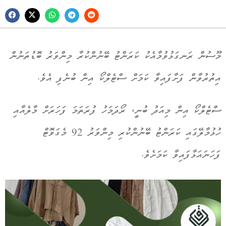
މޫސުން ރަނގަޅުވުމާއެކު ކަރަންޓު ބޭނުންކުރާ މިންވަރު ބޮޑުތަނުން
އިތުރުވާން ފަށާފައިވާ ކަމަށް ސްޓެލްކޯ އިން ބުނެފި އެވެ.
ސްޓެލްކޯ އިން މިއަދު ބުނީ، ރޯދަމަހު ފުރަތަމަ ފަހަރަށް މާލެއާއި
ހުޅުމާލޭގައި ކަރަންޓު ބޭނުންކުރި މިންވަރު 92 މެގަވޮޓް
ފަހަނައަޅާފައިވާ ކަމަށެވެ.