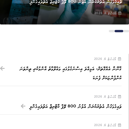
ވައިގެމަގުން އެތެރެކުރަން އުޅުނު 800 ވޭޕް ކާޓްރިޖް އަތުލައިގެންފި
އޯގަސްޓް 6, 2026
އޯގަސްޓް 6, 2026
ގާނޫނާ އެއްގޮތަށް، އަމިއްލަ އިސްނެގުމުގައި މައުލޫމާތު އާންމުކުރި ތިންވަނަ
ކުންފުންޏަކަށް ފެނަކަ
އޯގަސްޓް 6, 2026
ވައިގެމަގުން އެތެރެކުރަން އުޅުނު 800 ވޭޕް ކާޓްރިޖް އަތުލައިގެންފި
އޯގަސްޓް 6, 2026