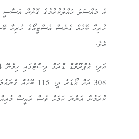
ހުރިހާ ބޭހެއް ގެނެސް އެސްޓީއޯގެ ހުރިހާ ބޭސް
އެވެ.
308 އަށް އޯޑަރު ދީ، 5
ކުރަމުން އަންނަ ކަމަށް ވެސް ރައީސް މުއިއްޒު