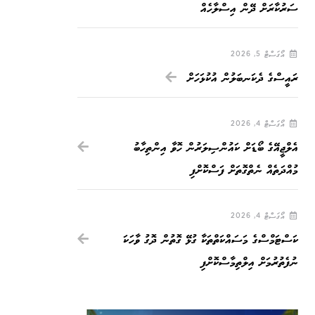
ސަރުކާރަށް ދޭން އިސްލާހެއް
އޯގަސްޓް 5, 2026
ރައީސްގެ ދެކަނބަލުން އުކުޅަހަށް
އޯގަސްޓް 4, 2026
އެލްޖީއޭގެ ބޯޑަށް ކައުންސިލަރުން ހޮވާ އިންތިހާބު
މުއްދަތެއް ނެތްގޮތަށް ފަސްކޮށްފި
އޯގަސްޓް 4, 2026
ކަސްޓަމްސްގެ މަސައްކަތްތަކާ ގުޅޭ ގޮތުން ދޮގު ވާހަކަ
ނުފެތުރުމަށް އިލްތިމާސްކޮށްފި