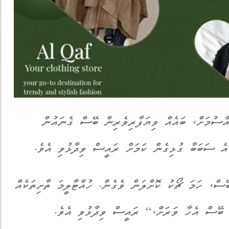
އްސުމަށް، ބައެއް ވިޔަފާރިވެރިން ބޭސް ގެނައުން
 އެ ސަބަބާ ގުޅިގެން ކަމަށް ރައީސް ވިދާޅުވި އެވެ.
ސް، ހަމަ ޗޯކު ކޮށްލަން ވެގެން. ހުއްޓާލީމަ ތާށިތަކެއް
ީ ބޭސް އެހާ ވަރަށް،“ ރައީސް ވިދާޅުވި އެވެ.