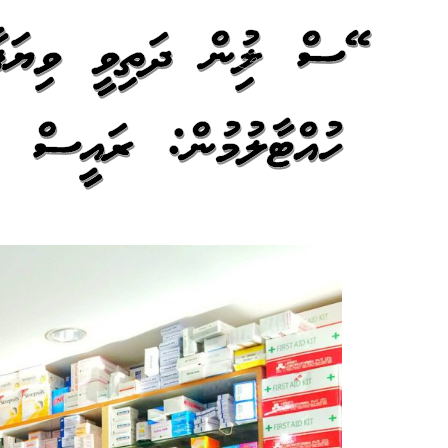
ބޭސް ލިބުން ދަތިވީ ވިޔަ
ހުއްޓާލުމުން: