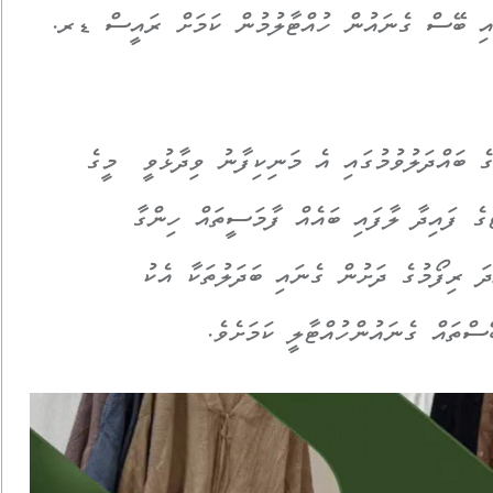
ައި ބޭސް ގެނައުން ހުއްޓާލުމުން ކަމަށް ރައީސް ޑރ.
ެ ބައްދަލުވުމުގައި އެ މަނިކިފާނު ވިދާޅުވީ މީގެ
ަންޓާއި 2000 ޕަސަންޓުގެ ފައިދާ ލާފައި ބައެއް ފާމަސީތައް ހިންގާ
ަ ރިފޯމުގެ ދަށުން ގެނައި ބަދަލުތަކާ އެކު
ސްތައް ގެނައުންހުއްޓާލީ ކަމަށެވެ.