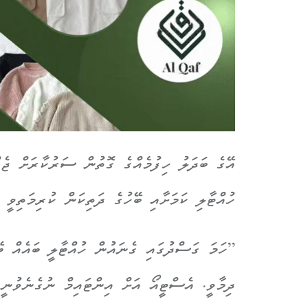
އޭގެ ބަދަލު ހިފުމެއްގެ ގޮތުން ސަރުކާރަށް ޖެ
ހުއްޓާލި ކަމަށާއި ބޭހުގެ ދަތިކަން ކުރިމަތިވީ
”ހަމަ ގަސްދުގައި ގެނައުން ހުއްޓާލީ ބައެއް ބޭ
ދިމާވީ. އެސްޓީއޯ އަށް އިންޓައިމް ނުގެނެވުނ