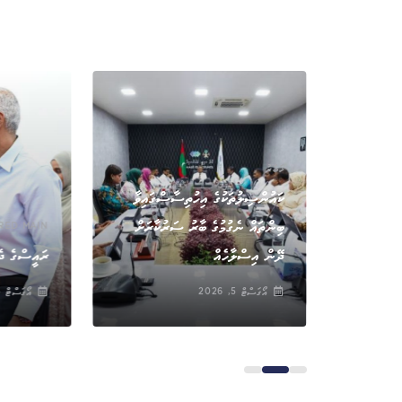
ޚަބަރު
ކައުންސިލުތަކުގެ އިހުތިސާސްގައިވާ
ބިންތައް ނެގުމުގެ ބާރު ސަރުކާރަށް
RED MAIN
ަރާކޮށްފި
ދޭން އިސްލާހެއް
ރައީސްގެ ދެ
އޯގަސްޓް 5, 2026
އޯގަސްޓް 5, 2026