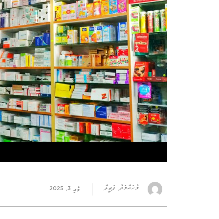
މުހައްމަދު ފަޒީލް
މެއި 3, 2025