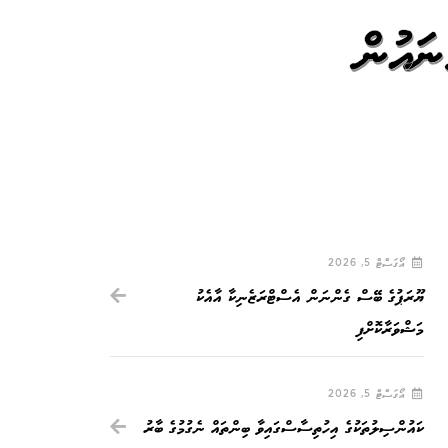
ައުން
އޯގަސްޓް 5, 2026
ޔޫރަޕުގެ ބޭސް ގެންނަން އެސްޓްރަޒެނިކާ އާއެކު
މަޝްވަރާކޮށްފި
އޯގަސްޓް 5, 2026
ކައުންސިލުތަކުގެ އިހުތިސާސްގައިވާ ބިންތައް ނެގުމުގެ ބާރު