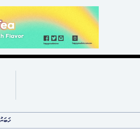
ޚަބަރު