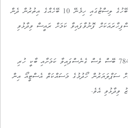
އެ މައްސަލަ ހައްލުކުރުމުގެ ގޮތުން އަސާސީ ބޭހުގެ ލިސްޓުގައި ހިމެނޭ 10 ބޭހެއްގެ އިތުރުން ދެން
ފިހާރައަކަށް ފޮނުވާފައިވާ ކަމަށް ރައީސް ވިދާޅުވި
އަދި، އެޕްރޫވްޑް ޑްރަގް ލިސްޓުގައި ހިމެނޭ 784 ބޭސް ވެސް ގެނެސްފައިވާ ކަމަށާއި ބާކީ ހުރި
11 ބޭހެއް ގެނައުމަށް ސަޕްލަޔަރުން ހޯދުމުގެ މަސައްކަތް އެސްޓީއޯ އިން
 ވިދާޅުވި އެވެ.