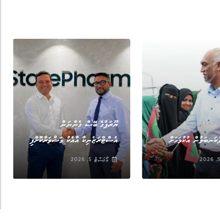
ޚަބަރު
,
ޔޫރަޕުގެ ބޭސް ގެންނަން
FEATU
ޚަބަރު
ކަނބަލުން އުކުޅަހަށް
އެސްޓްރަޒެނިކާ އާއެކު މަޝްވަރާކޮށްފި
އޯގަސްޓް 5, 2026