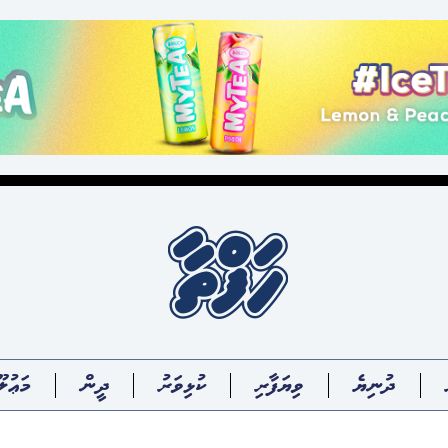
ދުނިޔެ
ވިޔަފާރި
ކުޅިވަރު
ދީން
މަޢުލޫ