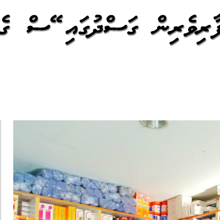
ފާރިވެރިން ގަސްދުގައި ބޭސް ގެނ
 ރައީސް