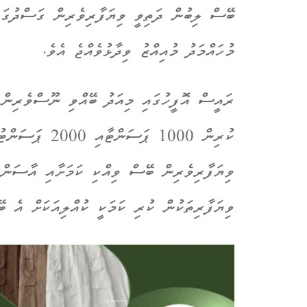
ބޭސް ލިބުން ދަތިވީ ވިޔަފާރިވެރިން ގަސްދުގ
މުހައްމަދު މުއިއްޒު ވިދާޅުވެއްޖެ އެވެ.
ރައީސް އޮފީހުގައި މިއަދު ބޭއްވި ނޫސްވެރިންގ
ކުރިން 1000 ޕަސ
ވިޔަފާރިވެރިން ބޭސް ވިއްކި ކަމަށާއި އާސަންދ
ވިޔަފާރިތަކުން ކުރި ކަމަކީ ކުއްލިއަކަށް އެ ބޭ