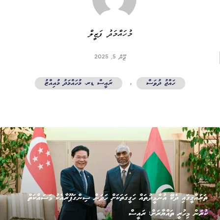
މުހައްމަދު ފަޒީލް
ޖޫން 5, 2025
ހައްޖު ދުވަސް
,
ރައީސް ޑރ. މުހައްމަދު މުއިއްޒު
ޚަބަރު
ތަރައްގީގައި ދެކޭ އުންމީދުތައް ހަގީގަތަކަށް ހަދަން ސިންގަޕޫރާއެކު މަސައްކަތް
ކުރަން މިހުރީ ތައްޔާރަށް: ރައީސް