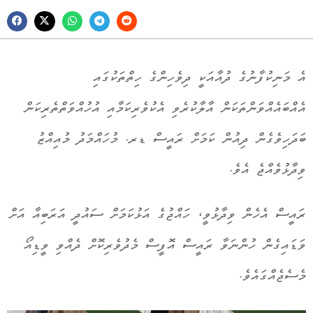
އެ މަނިކުފާނުގެ ދުއާއަކީ ދިވެހިންގެ ހިތްތަކުގައި
އެއްބައެއްވަންތަކަން އާލާކުރެވި އެކުވެރިކަމާއި އުހުއްވަތްތެރިކަން
ބަދަހިވެގެން ދިއުން ކަމަށް ރައީސް ޑރ. މުހައްމަދު މުއިއްޒު
ވިދާޅުވެއްޖެ އެވެ.
ރައީސް އެހެން ވިދާޅުވީ، ހައްޖުގެ އަޅުކަމަށް ސައުދީ އަރަބިއާ އަށް
ވަޑައިގެން ހުންނަވާ ރައީސް އޮފީސް މެދުވެރިކޮށް ދެއްވި ވީޑިއޯ
މެސެޖެއްގައެވެ.