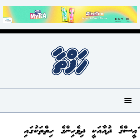
ރައީސްގެ ދުއާއަކީ ދިވެހިންގެ ހިތްތަކުގައި