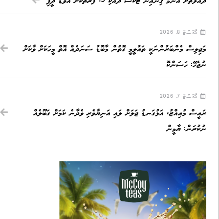
ދައުލަތަށް އެންމެ ގިނައިން ޓެކްސް ދެއްކި 19 ފަރާތަކަށް އެވޯޑް ދީފި
އޯގަސްޓް 8, 2026
މަޖިލިސް މެންބަރުންނަކީ ތައުލީމީ ގޮތުން މާބޮޑު ސަނަދެއް އޮތް މީހަކަށް ވާކަށް
ނުޖެހޭ: ހަސަންކޮ
އޯގަސްޓް 7, 2026
ރައީސް މުއިއްޒު، އަޅުގަނޑު ޖަލަށް ލައި އަނިޔާވެރި ވެދާނެ ކަމަށް ގަބޫލެއް
ނުކުރަން: ޔާމީން