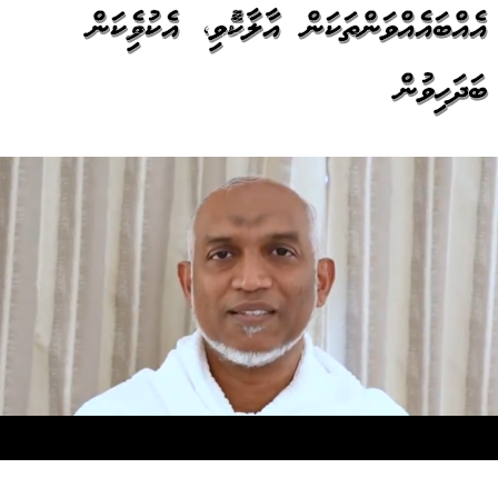
އެއްބައެއްވަންތަކަން އާލާކުރެވި، އެކުވެރިކަން
ބަދަހިވުން