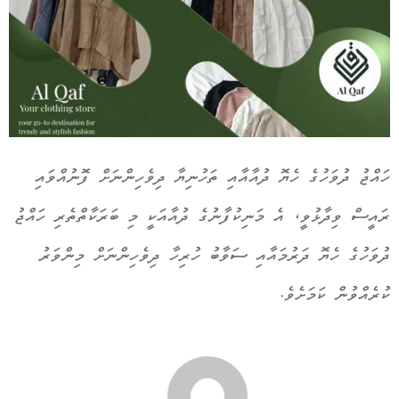
ހައްޖު ދުވަހުގެ ހެޔޮ ދުއާއާއި ތަހުނިޔާ ދިވެހިންނަށް ފޮނުއްވައި
ރައީސް ވިދާޅުވީ، އެ މަނިކުފާނުގެ ދުއާއަކީ މި ބަރަކާތްތެރި ހައްޖު
ދުވަހުގެ ހެޔޮ ދަރުމައާއި ސަވާބު ހުރިހާ ދިވެހިންނަށް މިންވަރު
ކުރެއްވުން ކަމަށެވެ.