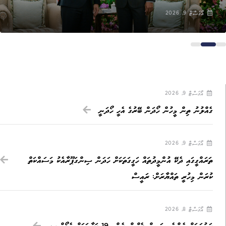
އޯގަސްޓް 9, 2026
އޯގަސްޓް 9, 2026
ގެއްލުނު ތިން މީހުން ހޯދަން ބޭރުގެ އެހީ ހޯދަނީ
އޯގަސްޓް 9, 2026
ތަރައްގީގައި ދެކޭ އުންމީދުތައް ހަގީގަތަކަށް ހަދަން ސިންގަޕޫރާއެކު މަސައްކަތް
ކުރަން މިހުރީ ތައްޔާރަށް: ރައީސް
އޯގަސްޓް 8, 2026