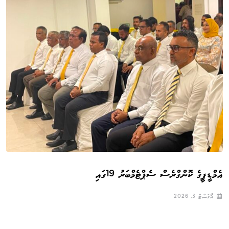
އެމްޑީޕީގެ ކޮންގްރެސް ސެޕްޓެމްބަރު 19ގައި
އޯގަސްޓް 3, 2026