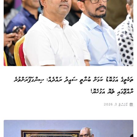
ތަކެތީގެ އަގުބޮޑު ކަމަށް ބުނާތީ ސައީދު ރައްދެއް: ސިންގަޕޫރަށްވުރެ
ރާއްޖޭގައި ތެޔޮ އަގުހެޔޮ!
އޯގަސްޓް 3, 2026