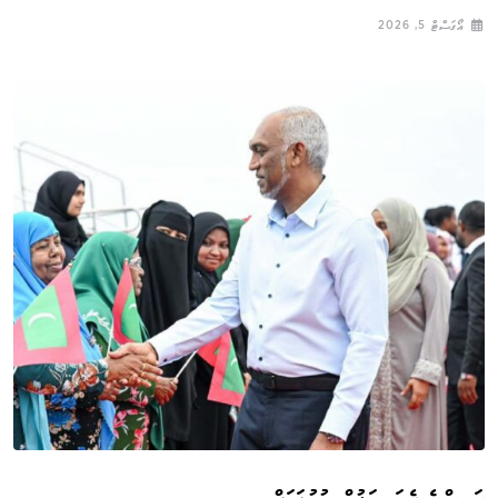
އޯގަސްޓް 5, 2026