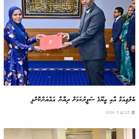
ބެލްޖިއަމް އާއި އީޔޫގެ ސަފީރުކަމަށް ދިޔާނާ އައްޔަންކޮށްފި
އޯގަސްޓް 3, 2026