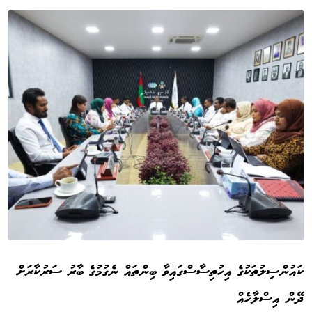
ކައުންސިލުތަކުގެ އިހުތިސާސްގައިވާ ބިންތައް ނެގުމުގެ ބާރު ސަރުކާރަށް
ދޭން އިސްލާހެއް