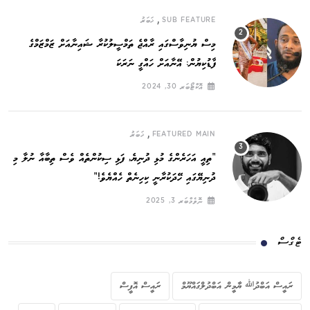
,
SUB FEATURE
ޚަބަރު
މިސް ޔުނިވާސްގައި ރާއްޖެ ތަމްސީލުކުރާ ޝައިނާއަށް ޒަމްޒަމްގެ
ފާޑުކިޔުން: އޭނާއަށް ހައްގީ ނަރަކަ
އޮކްޓޯބަރ 30, 2024
,
FEATURED MAIN
ޚަބަރު
”ތިއީ އަހަރެންގެ މުޅި ދުނިޔެ, ފަޅި ސިކުންތެއް ވެސް ތިބާއާ ނުލާ މި
ދުނިޔޭގައި ހޭދަކުރާނީ ކިހިނެތް ހެއްޔެވެ!“
ނޮވެމްބަރ 3, 2025
ޓެގްސް
ރައީސް އަބްދުﷲ ޔާމީން އަބްދުލްގައްޔޫމް
ރައީސް އޮފީސް