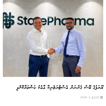
ޔޫރަޕުގެ ބޭސް ގެންނަން އެސްޓްރަޒެނިކާ އާއެކު މަޝްވަރާކޮށްފި
އޯގަސްޓް 5, 2026