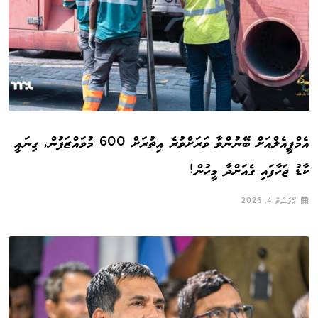
އެމްޕީއެލްއަށް ބޭނުންވާ ވަރަށްވުރެ އިތުރަށް 600 މުވައްޒަފުން, ގިނައީ
ކާޑު ޖަހާފައި ގެއަށްދާ މީހުން!
އޯގަސްޓް 4, 2026