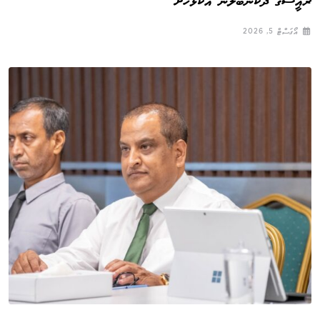
ރައީސްގެ ދެކަނބަލުން އުކުޅަހަށް
އޯގަސްޓް 5, 2026