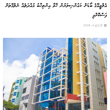
އެލްޖީއޭގެ ބޯޑަށް ކައުންސިލަރުން ހޮވާ އިންތިހާބު މުއްދަތެއް ނެތްގޮތަށް
ފަސްކޮށްފި
އޯގަސްޓް 4, 2026