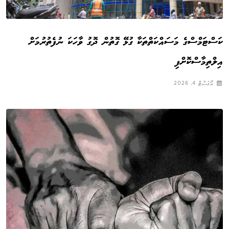
ކަސްޓަމްސްގެ މަސައްކަތްތަކާ ގުޅޭ ގޮތުން ދޮގު ވާހަކަ ނުފެތުރުމަށް
އިލްތިމާސްކޮށްފި
އޯގަސްޓް 4, 2026