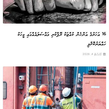
16 އަހަރުގެ އަންހެން ކުއްޖަކު ރޭޕްކުރި މައްސަލައެއްގައި މީހަކު
ހައްޔަރުކޮށްފި
އޯގަސްޓް 4, 2026