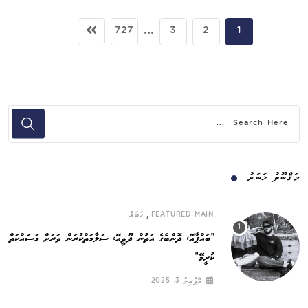
...
727
3
2
1
މަޤްބޫލު ޚަބަރު
,
FEATURED MAIN
ޚަބަރު
”ބައްޕާއޭ، ދޮންބެގެ އަތުން ދޫވީއޭ، ސަލާމަތްކުރަން ވަރަށް މަސައްކަތް
ކުރީމޭ“
އޭޕްރިލް 3, 2025