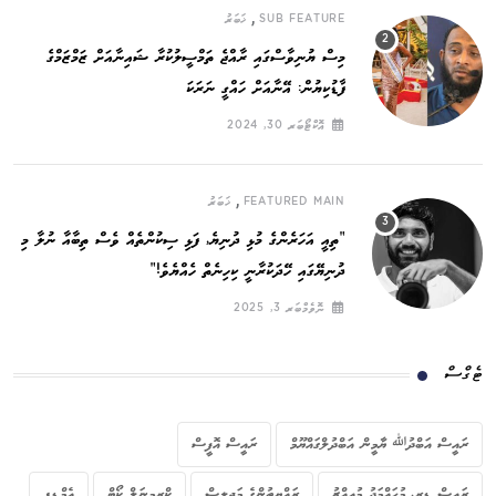
,
SUB FEATURE
ޚަބަރު
މިސް ޔުނިވާސްގައި ރާއްޖެ ތަމްސީލުކުރާ ޝައިނާއަށް ޒަމްޒަމްގެ
ފާޑުކިޔުން: އޭނާއަށް ހައްގީ ނަރަކަ
އޮކްޓޯބަރ 30, 2024
,
FEATURED MAIN
ޚަބަރު
”ތިއީ އަހަރެންގެ މުޅި ދުނިޔެ, ފަޅި ސިކުންތެއް ވެސް ތިބާއާ ނުލާ މި
ދުނިޔޭގައި ހޭދަކުރާނީ ކިހިނެތް ހެއްޔެވެ!“
ނޮވެމްބަރ 3, 2025
ޓެގްސް
ރައީސް އަބްދުﷲ ޔާމީން އަބްދުލްގައްޔޫމް
ރައީސް އޮފީސް
ރައީސް ޑރ. މުހައްމަދު މުއިއްޒު
ރައްޔިތުންގެ މަޖިލިސް
ކްރިމިނަލް ކޯޓް
އެމްޑީޕީ