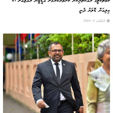
ކާބޯތަކެތީގެ ރައްކާތެރިކަން ކަށަވަރުކުރުމަށް އޭޑީބީން ރާއްޖެއަށް 21
މިލިއަން ޑޮލަރު ދެނީ
ނޮވެމްބަރ 11, 2024