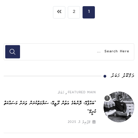
2
1
މަޤްބޫލު ޚަބަރު
,
FEATURED MAIN
ޚަބަރު
”ބައްޕާއޭ، ދޮންބެގެ އަތުން ދޫވީއޭ، ސަލާމަތްކުރަން ވަރަށް މަސައްކަތް
ކުރީމޭ“
އޭޕްރިލް 3, 2025