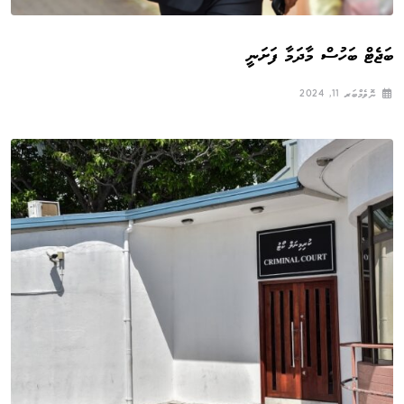
ބަޖެޓް ބަހުސް މާދަމާ ފަށަނީ
ނޮވެމްބަރ 11, 2024