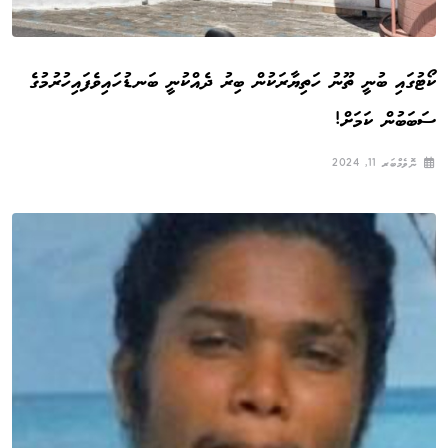
ކޯޓުގައި ބުނީ ތޫނު ހަތިޔާރަކުން ބިރު ދެއްކުނީ ބަނޑުހައިވެފައިހުރުމުގެ
ސަބަބުން ކަމަށް!
ނޮވެމްބަރ 11, 2024