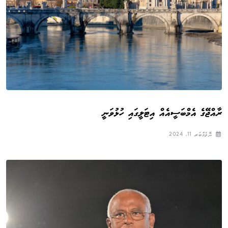
ރާއްޖޭގެ އެމްބަސީއެއް އިޓަލީގައި ހުޅުވަނީ
ނޮވެމްބަރ 11, 2024