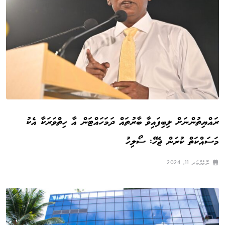
ރައްޔިތުންނަށް ލިބިފައިވާ ބާރުތައް ދަމަހައްޓަން އާ ހިތްވަރަކާ އެކު
މަސައްކަތް ކުރަން ޖެހޭ: ސޯލިހު
ނޮވެމްބަރ 11, 2024