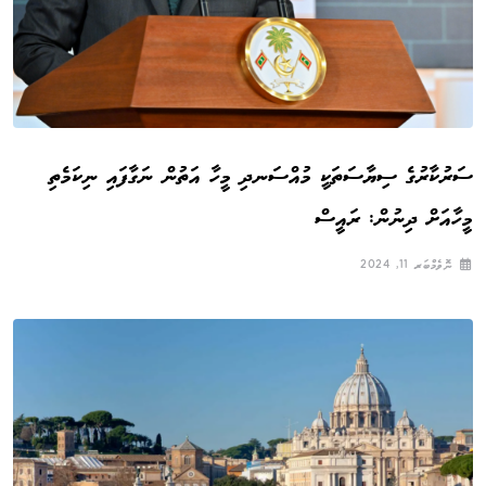
ސަރުކާރުގެ ސިޔާސަތަކީ މުއްސަނދި މީހާ އަތުން ނަގާފައި ނިކަމެތި
މީހާއަށް ދިނުން: ރައީސް
ނޮވެމްބަރ 11, 2024