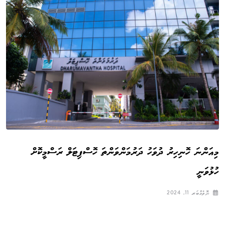
މިއަންނަ ހޮނިހިރު ދުވަހު ދަރުމަންވަންތަ ހޮސްޕިޓަލް ރަސްމީކޮށް
ހުޅުވަނީ
ނޮވެމްބަރ 11, 2024