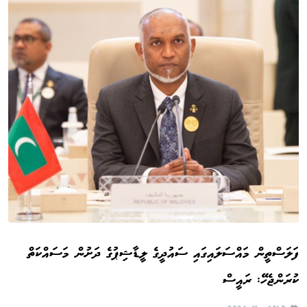
ފަލަސްތީން މައްސަލައިގައި ސައުދީގެ ލީޑާޝިޕުގެ ދަށުން މަސައްކަތް
ކުރަންޖެހޭ: ރައީސް