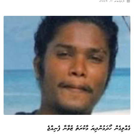
ނޮވެމްބަރ 11, 2024
ގެއްލިގެން ހޯދަމުންދިޔަ މާކުރަތު ޒުވާނާ ފެނިއްޖެ