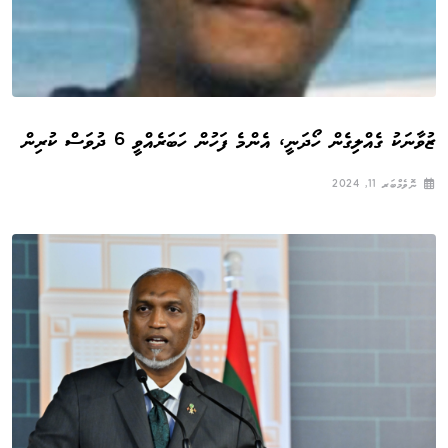
ޒުވާނަކު ގެއްލިގެން ހޯދަނީ، އެންމެ ފަހުން ހަބަރެއްވީ 6 ދުވަސް ކުރިން
ނޮވެމްބަރ 11, 2024