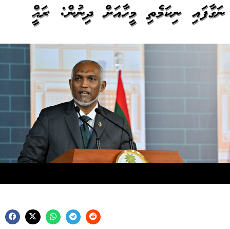
ނަގާފައި ނިކަމެތި މީހާއަށް ދިނުން: ރައީސް