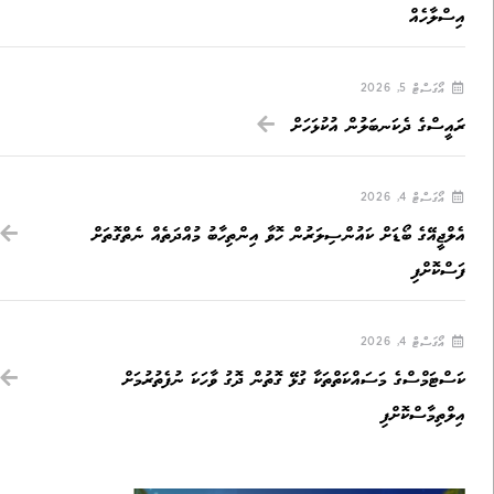
އިސްލާހެއް
އޯގަސްޓް 5, 2026
ރައީސްގެ ދެކަނބަލުން އުކުޅަހަށް
އޯގަސްޓް 4, 2026
އެލްޖީއޭގެ ބޯޑަށް ކައުންސިލަރުން ހޮވާ އިންތިހާބު މުއްދަތެއް ނެތްގޮތަށް
ފަސްކޮށްފި
އޯގަސްޓް 4, 2026
ކަސްޓަމްސްގެ މަސައްކަތްތަކާ ގުޅޭ ގޮތުން ދޮގު ވާހަކަ ނުފެތުރުމަށް
އިލްތިމާސްކޮށްފި