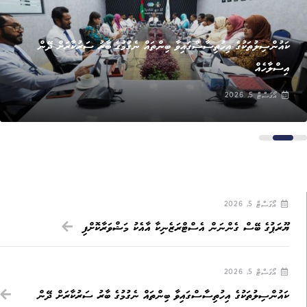
ޚަބަރު
ކައުންސިލުތަކުގެ އިހުތިސާސްގައިވާ ބިންތައް ނެގުމުގެ ބާރު ސަރުކާރަށް ދޭން
އިސްލާހެއް
އޯގަސްޓް 5, 2026
އޯގަސްޓް 5, 2026
ޔޫރަޕުގެ ބޭސް ގެންނަން އެސްޓްރަޒެނިކާ އާއެކު މަޝްވަރާކޮށްފި
އޯގަސްޓް 5, 2026
ކައުންސިލުތަކުގެ އިހުތިސާސްގައިވާ ބިންތައް ނެގުމުގެ ބާރު ސަރުކާރަށް ދޭން