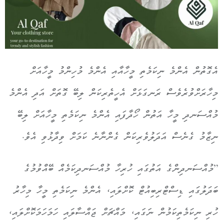
އެގޮތުން އެންމެ ނިކަމެތި މީހާއާއި އެންމެ މުހިންމު މީހާއަށް
މިހާރަށްވުރެވެސް ރަނގަޅަށް އެހީތެރިކަން ލިބޭ ގޮތަށް އަދި އެންމެ
މުއްސަނދި މީހާ އަތުން ހޯދާފައި އެންމެ ނިކަމެތި މީހާއަށް ލިބޭ
ނިޒާމު ގެނެސް އަދަލުވެރިކަން ގެންނާނެ ކަމަށް ވިދާޅުވި އެވެ.
”މުއްސަނދިންގެ އަތުގައި ހުރިހާ މުއްސަނދިކަމެއް ބޭއްވުމުގެ
ބަދަލުގައި ޑިސްޓްރިބިއުޓް ކޮށްލައި، އެންމެ ނިކަމެތި މީހާ މިހާރު
ހުރި ނިކަމެތިކަމުން ނަގައި، މައްޗަށް ޖައްސާލައި ހަމަހަމަކޮށްލައި،