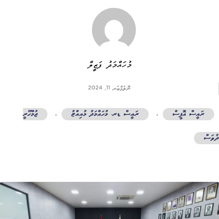
މުހައްމަދު ފަޒީލް
ނޮވެމްބަރ 11, 2024
ރައީސް އޮފީސް
,
ރައީސް ޑރ. މުހައްމަދު މުއިއްޒު
,
ޖުމްހޫރީ
ވަސް