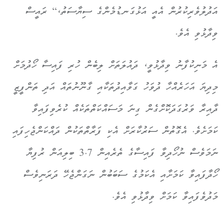
އަދުލުވެރިކުރުން އެއީ އަޅުގަނޑުމެންގެ ސިޔާސަތު،“ ރައީސް
ވިދާޅުވި އެވެ.
އެ މަނިކުފާނު ވިދާޅުވީ، ދައުލަތަށް ލިބެން ހުރި ފައިސާ ހޯދުމަށް
މިދިޔަ އަހަރެއްހާ ދުވަހު ގަވާއިދުތަކާއި ގާނޫނުތައް އަދި ތަންފީޒީ
ދާއިރާ ވަރުގަދަކޮށްގެން ގިނަ މަސައްކަތްތަކެއް ކުރެވިފައިވާ
ކަމަށެވެ. އެގޮތުން ސަރުކާރަށް އެކި ފަރާތްތަކުން ދައްކަންޖެހިފައި
ނަމަވެސް ނުހޯދިވާ ފައިސާގެ ތެރެއިން 3.7 ބިލިއަން ރުފިޔާ
ހޯދާފައިވާ ކަމަށާއި އެކަމުގެ ސަބަބުން ނަގަންޖެހޭ ދަރަނިވެސް
މަދުވެފައިވާ ކަމަށް ވިދާޅުވި އެވެ.