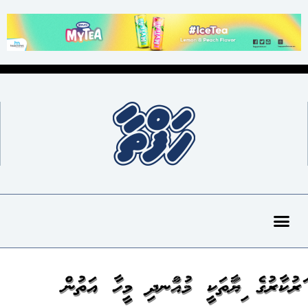
ސަރުކާރުގެ ސިޔާސަތަކީ މުއްސަނދި މީހާ އަތުން