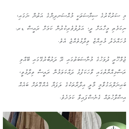
މި ސަރުކާރުގެ ސިޔާސަތަކީ މުއްސަނދިންގެ އަތުން ނަގައި،
ނިކަމެތި މީހާއަށް ދީ، އަދުލުވެރިކުރުން ކަމަށް ރައީސް ޑރ.
މުހައްމަދު މުއިއްޒު ވިދާޅުވެއްޖެ އެވެ.
ޖުމްހޫރީ ދުވަހުގެ މުނާސަބަތުގައި ރޭ ދަރުބާރުގޭގައި ބޭއްވި
ރަސްމިއްޔާތުގައި ވާހަކަފުޅު ދައްކަވަމުން ރައީސް ވިދާޅުވީ،
ބައިނަލްއަގުވާމީ މާލީ އިދާރާތަކުގެ ލަފަޔާ އެއްގޮތަށް ބައެއް
އިސްލާހުތައް ގެނެސްފައިވާ ކަމަށެވެ.