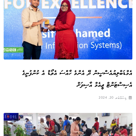
އެމްޑަބްލިޔުއެސްސީން ދޭ އެންމެ ހާއްސަ އެވޯޑް އެ ކުންފުނީގެ
އެސިސްޓަންޓް ޖީއެމް އާސިފަށް
ޑިސެމްބަރ 20, 2024