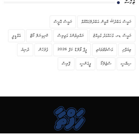
ޓެގްސް
ރައީސް އަބްދުﷲ ޔާމީން އަބްދުލްގައްޔޫމް
ރައީސް އޮފީސް
ރައީސް ޑރ. މުހައްމަދު މުއިއްޒު
ރައްޔިތުންގެ މަޖިލިސް
ކްރިމިނަލް ކޯޓް
އެމްޑީޕީ
ވިޔަފާރި
މަސްތުވާތަކެތި
ފީފާ ވޯލްޑް ކަޕް 2026
ފުލުހުން
ދުނިޔެ
ސިޔާސީ
ސްޓެލްކޯ
ޕީއެންސީ
ޕޮލިސް