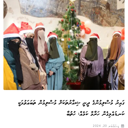
ގައިރު މުސްލިމުންގެ ދީނީ ޝިއާރުތަކަށް މުސްލިމުން ތަބައަވުމަކީ
ކަނޑައެޅިގެން ހަރާމް ކަމެއް: ހުތުބާ
ޑިސެމްބަރ 20, 2024