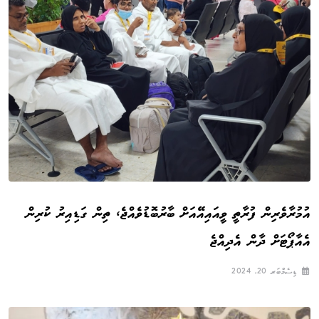
އުމުރާވެރިން ފުރާތީ ވީއައިއޭއަށް ބާރުބޮޑުވެއްޖެ، ތިން ގަޑިއިރު ކުރިން
އެއާޕޯޓަށް ދާން އެދިއްޖެ
ޑިސެމްބަރ 20, 2024