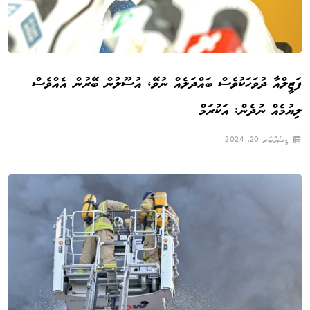
ފަޒީލްއާ ދުވަހަކުވެސް ބައްދަލެއް ނުވޭ، އުސޫލުން ބޭރުން އެއްވެސް
ލިޔުމެއް ނުދެން: އަކުރަމް
ޑިސެމްބަރ 20, 2024