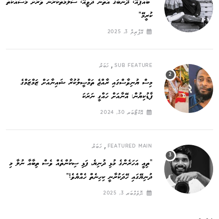
”ބައްޕާއޭ، ދޮންބެގެ އަތުން ދޫވީއޭ، ސަލާމަތްކުރަން ވަރަށް މަސައްކަތް
ކުރީމޭ“
އޭޕްރިލް 3, 2025
,
SUB FEATURE
ޚަބަރު
މިސް ޔުނިވާސްގައި ރާއްޖެ ތަމްސީލުކުރާ ޝައިނާއަށް ޒަމްޒަމްގެ
ފާޑުކިޔުން: އޭނާއަށް ހައްގީ ނަރަކަ
އޮކްޓޯބަރ 30, 2024
,
FEATURED MAIN
ޚަބަރު
”ތިއީ އަހަރެންގެ މުޅި ދުނިޔެ, ފަޅި ސިކުންތެއް ވެސް ތިބާއާ ނުލާ މި
ދުނިޔޭގައި ހޭދަކުރާނީ ކިހިނެތް ހެއްޔެވެ!“
ނޮވެމްބަރ 3, 2025