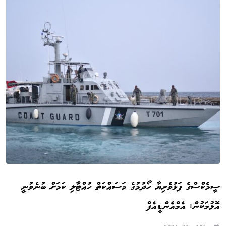
ސީމެކްސްގެ ފަޅުވެރިޔާ ހޯދުމުގެ މަސައްކަތް ހުއްޓާލި ކަމަށް ބުނެވުނީ
އޮޅުމަކުން: އެމްއެންޑީއެފް