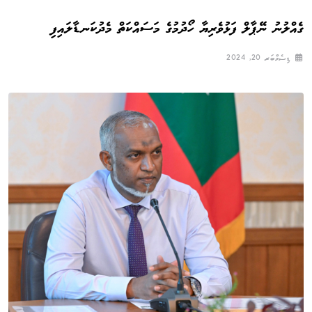
ގެއްލުނު ނޭޕާލް ފަޅުވެރިޔާ ހޯދުމުގެ މަސައްކަތް މެދުކަނޑާލައިފި
ޑިސެމްބަރ 20, 2024