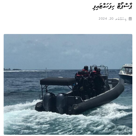
ޕާސްޕޯޓް ހިފަހައްޓައިފި
ޑިސެމްބަރ 20, 2024