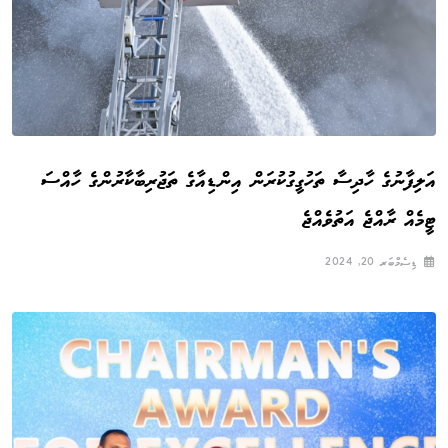
އަލިފާނުގެ ހާދިސާ ތަހުގީގުކުރަން އިންޑިއާގެ ތަޖުރިބާކާރުންގެ ހާއްސަ
ޓީމެއް ރާއްޖެ އަތުވެއްޖެ
ޑިސެމްބަރ 20, 2024