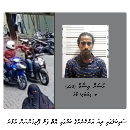
ސައިކަލުގައި ދިޔަ އަންހެނެއްގެ ކަރުގައި އޮތް ފަށް ފޭރިގަންނަން އުޅުނު