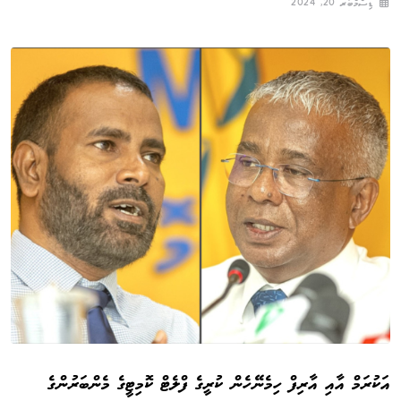
ޑިސެމްބަރ 20, 2024
އަކުރަމް އާއި އާރިފް ހިމެނޭހެން ކުރީގެ ފްލެޓް ކޮމިޓީގެ މެންބަރުންގެ