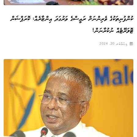
ކުންފުނިތަކުގެ ވެރިންނަށް ރައީސްގެ ވަރުގަދަ އިންޒާރެއް: ކޮރަޕްޝަން
ޓޮލަރޭޓެއް ނުކުރާނަން!
ޑިސެމްބަރ 20, 2024