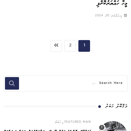
މީހާ ހައްޔަރުކޮށްފި
ޑިސެމްބަރ 20, 2024
2
1
މަޤްބޫލު ޚަބަރު
,
FEATURED MAIN
ޚަބަރު