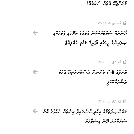
ކުރަންޖެހޭ އެތައް ސަބަބެއް!
އޯގަސްޓް 6, 2026
ދޯންޏެއް ސަލާމަތްކުރަން އުޅުމުގެ ތެރޭގައި ފުލުހަކާއި
ސިފައިންގެ މީހަކާއި ދޯނީގެ ކައްޕި ގެއްލިއްޖެ
އޯގަސްޓް 5, 2026
ޔޫރަޕުގެ ބޭސް ގެންނަން އެސްޓްރަޒެނިކާ އާއެކު
މަޝްވަރާކޮށްފި
އޯގަސްޓް 5, 2026
ކައުންސިލުތަކުގެ އިހުތިސާސްގައިވާ ބިންތައް ނެގުމުގެ ބާރު
ސަރުކާރަށް ދޭން އިސްލާހެއް