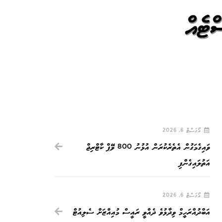
ްޓެއް
އޯގަސްޓް 6, 2026
ވައިގެމަގުން އެތެރެކުރަން އުޅުނު 800 ވޭޕް ކާޓްރިޖް
އަތުލައިގެންފި
އޯގަސްޓް 6, 2026
އަބްދުއްރަހީމް ވިދާޅުވެ ދެއްވީ ރައީސް މުއިއްޒަށް ސެލިއުޓް