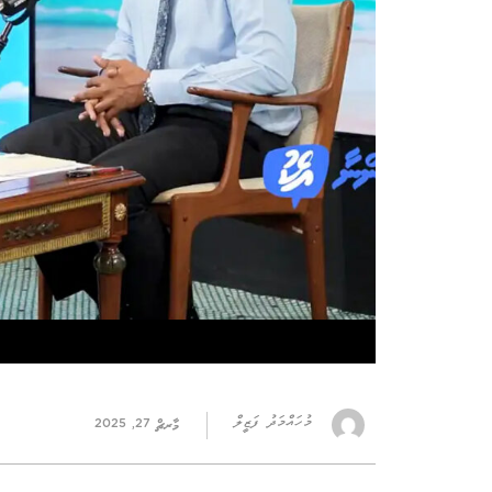
މުހައްމަދު ފަޒީލް
މާރޗް 27, 2025