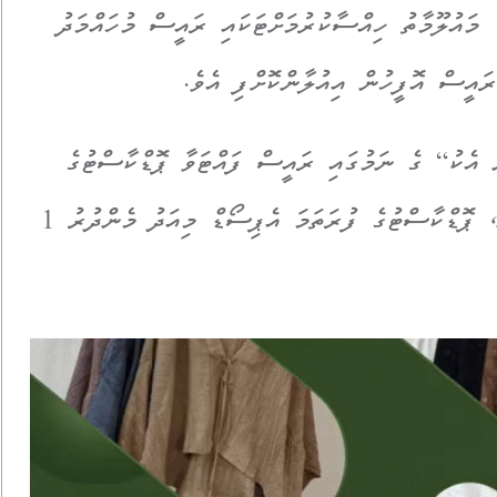
 މައުލޫމާތު ހިއްސާކުރުމަށްޓަކައި ރައީސް މުހައްމަދު
ރައީސް އޮފީހުން އިއުލާންކޮށްފި އެވެ.
 އެކު“ ގެ ނަމުގައި ރައީސް ފައްޓަވާ ޕޮޑްކާސްޓުގެ
ޓްރެއިލާ އާންމުކޮށްފަ އެވެ. އެ އޮފީހުން ބުނީ، ޕޮޑްކާސްޓުގެ ފުރަތަމަ އެޕިސޯޑް މިއަދު މެންދުރު 1