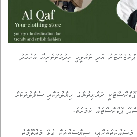
ރެޒެންޓަރު އަދި ތައުލީމީ ހިދުމަތްތެރިޔާ އަހުމަދު
ޑްކާސްޓަކީ ރައްޔިތުންގެ ހިޔާލުތަކާއި ސުވާލުތަކަށް
ްދޭ ޕޮޑްކާސްޓެއް ކަމަށެވެ.
 މަސައްކަތްތަކާއި، ސިޔާސަތުތަކާ ގުޅޭ މައުލޫމާތު