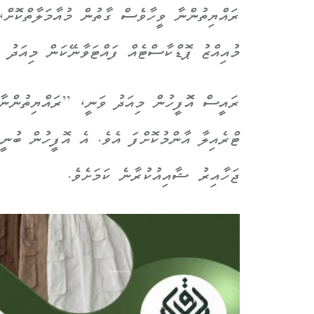
ރައްޔިތުންނާ ވީހާވެސް ގާތުން މުއާމަލާތްކޮށް،
މުއިއްޒު ޕޮޑްކާސްޓެއް ފައްޓަވާނޭކަން މިއަދު 
ރައީސް އޮފީހުން މިއަދު ވަނީ، ”ރައްޔިތުންނާ
ޖަހާއިރު ޝާއިއުކުރާނެ ކަމަށެވެ.