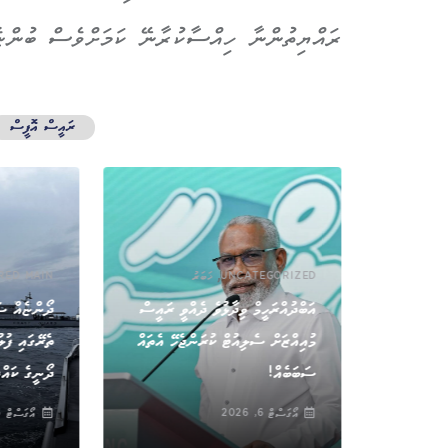
ރައްޔިތުންނާ ހިއްސާކުރާނޭ ކަމަށްވެސް ބުންޏެ
ރައީސް އޮފީސް
,
UNCATEGORIZED
ޚަބަރު
RED MAIN
އަބްދުއްރަހީމް ވިދާޅުވެ ދެއްވީ ރައީސް
ދޯންޏެއް ސަ
ވައިގެމަގުން އެތެރެކުރަން އުޅުނު 800
މުއިއްޒަށް ސެލިއުޓް ކުރަންޖެހޭ އެތައް
ތެރޭގައި ފުލ
ސަބަބެއް!
ދޯނީގެ ކައްޕ
އޯގަސްޓް 6, 2026
އޯގަސްޓް 6, 2026