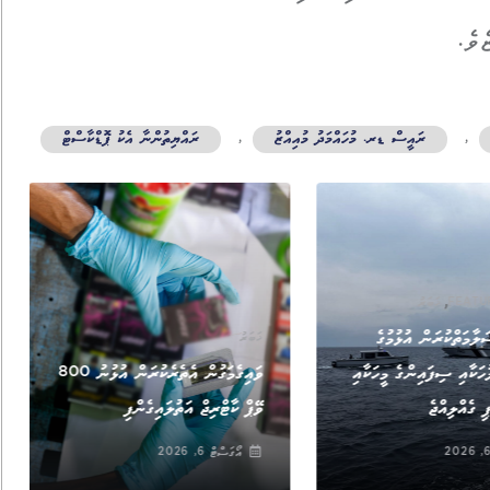
ވެ.
,
ރައީސް ޑރ. މުހައްމަދު މުއިއްޒު
,
ރައްޔިތުންނާ އެކު ޕޮޑްކާސްޓް
,
FEATU
ޚަބަރު
ލާމަތްކުރަން އުޅުމުގެ
ޚަބަރު
ުހަކާއި ސިފައިންގެ މީހަކާއި
ވައިގެމަގުން އެތެރެކުރަން އުޅުނު 800
ި ގެއްލިއްޖެ
ވޭޕް ކާޓްރިޖް އަތުލައިގެންފި
އޯގަސްޓް 6, 2026