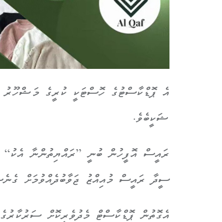
އެ ޕޮޑްކާސްޓުގެ ހޮސްޓަކީ ކުރީގެ މަޝްހޫރު ޕް
ޝަކީބެވެ.
ރައީސް އޮފީހުން ބުނީ ”ރައްޔިތުންނާ އެކު“ ޕޮ
ސީދާ ރައީސް މުއިއްޒު ޖަވާބުދެއްވުމަށް ގެނެސ
އެގޮތުން ޕޮޑްކާސްޓް މެދުވެރިކޮށް ސަރުކާރުގެ