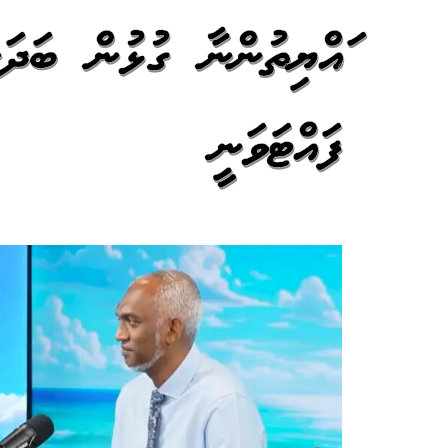
ރައްޔިތުންނާ ގުޅުން ބަދަހ
ފައްޓަވަނީ