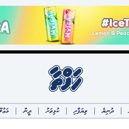
ދުނިޔެ
ވިޔަފާރި
ކުޅިވަރު
ދީން
މަޢުލޫ