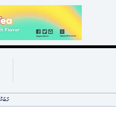
ޚަބަރު