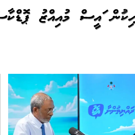
ިކުރަން ރައީސް މުއިއްޒު ޕޮޑްކާސ