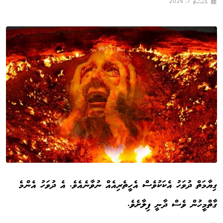
އޯގަސްޓް 7, 2026
ގިޔާމަތް ދުވަހު އެކަކުވެސް އެހީތެރިއެއް ނުވާނެއެވެ. އެ ދުވަހު އެންމެ
ގާތްމީހުން ވެސް ދާނީ ފިލާށެވެ.