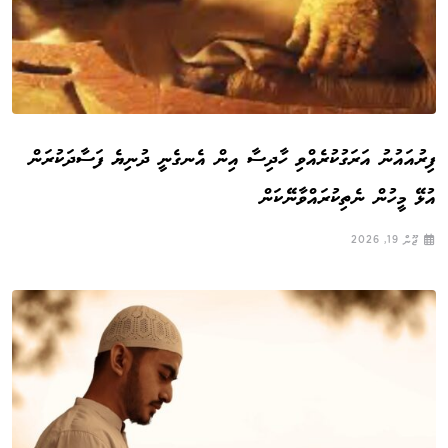
ފިރުއައުނު އަރަގުކުރެއްވި ހާދިސާ އިން އެނގެނީ ދުނިޔެ ފަސާދަކުރަން
އުޅޭ މީހުން ނެތިކުރައްވާނޭކަން
ޖޫން 19, 2026