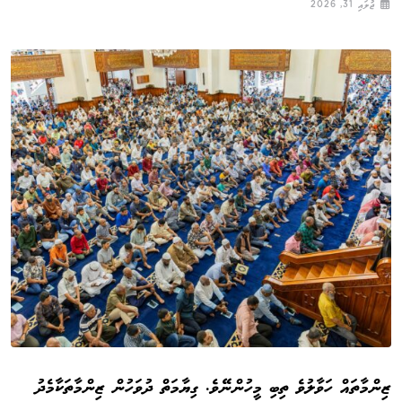
ޖުލައި 31, 2026
ޒިންމާތައް ހަވާލުވެ ތިބި މީހުންނޭވެ. ގިޔާމަތް ދުވަހުން ޒިންމާތަކާމެދު