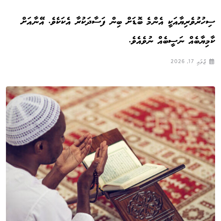
ސިހުރުވެރިޔާއަކީ އެންމެ ބޮޑަށް ބިން ފަސާދަކުރާ އެކަކެވެ. އޭނާއަށް
ކާމިޔާބެއް ނަސީބެއް ނުވެއެވެ.
ޖުލައި 17, 2026