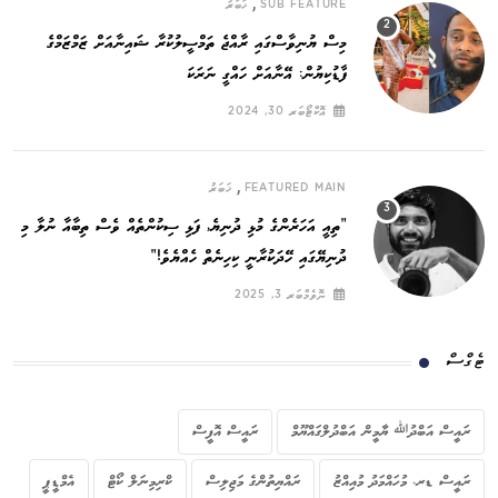
,
SUB FEATURE
ޚަބަރު
މިސް ޔުނިވާސްގައި ރާއްޖެ ތަމްސީލުކުރާ ޝައިނާއަށް ޒަމްޒަމްގެ
ފާޑުކިޔުން: އޭނާއަށް ހައްގީ ނަރަކަ
އޮކްޓޯބަރ 30, 2024
,
FEATURED MAIN
ޚަބަރު
”ތިއީ އަހަރެންގެ މުޅި ދުނިޔެ, ފަޅި ސިކުންތެއް ވެސް ތިބާއާ ނުލާ މި
ދުނިޔޭގައި ހޭދަކުރާނީ ކިހިނެތް ހެއްޔެވެ!“
ނޮވެމްބަރ 3, 2025
ޓެގްސް
ރައީސް އަބްދުﷲ ޔާމީން އަބްދުލްގައްޔޫމް
ރައީސް އޮފީސް
ރައީސް ޑރ. މުހައްމަދު މުއިއްޒު
ރައްޔިތުންގެ މަޖިލިސް
ކްރިމިނަލް ކޯޓް
އެމްޑީޕީ