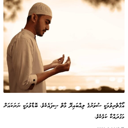
އޯގާތެރިވުމަކީ ސުވަރުގެ ލިއްބައިދޭ މާތް ސިފައެކެވެ. ބޮޑާވުމަކީ ނަރަކައަށް
މަގުދައްކާ ކަމެކެވެ.