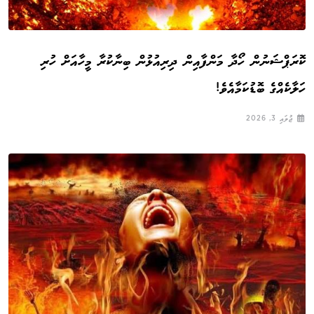
ކޮރަޕްޝަނުން ހޯދާ މަންފާއިން ދިރިއުޅުން ބިނާކުރާ މީހާއަށް ހުރި
ހަލާކެއްގެ ބޮޑުކަމާއެވެ!
ޖުލައި 3, 2026