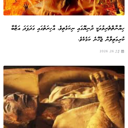
ހިޔާނާތްތެރިވުމަކީ ދުނިޔޭގައި ނިކަމެތިވެ, އާހިރަތުގައި ގަދަފަދަ އަޒާބާ
ކުރިމަތިލާން ޖެހޭނެ ކަމެކެވެ.
ޖޫން 26, 2026