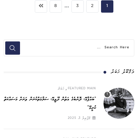
...
8
3
2
1
މަޤްބޫލު ޚަބަރު
,
FEATURED MAIN
ޚަބަރު
”ބައްޕާއޭ، ދޮންބެގެ އަތުން ދޫވީއޭ، ސަލާމަތްކުރަން ވަރަށް މަސައްކަތް
ކުރީމޭ“
އޭޕްރިލް 3, 2025