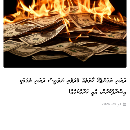
ދަރަނި ނަގަންޖެހޭ ހާލަތެއް މެދުވެރި ނުވަނީސް ދަރަނި ނެގުމަކީ
އިސްރާފުކުރުން, އެއީ ހަރާމްކަމެއް!
މެއި 29, 2026