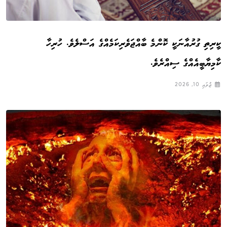
ކީރިތި ގުރުއާނަކީ ކޮންމެ ބާއްޖަވެރިކަމެއްގެ އަސްލެވެ. ހުރިހާ
ކާމިޔާބީއެއްގެ ސިއްރެވެ.
ޖުލައި 10, 2026