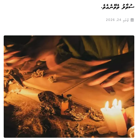
ސުވާލު ވެވޭނެއެވެ.
ޖުލައި 24, 2026