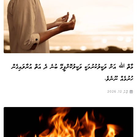
މާތް ﷲ އަށް ވަކީލުކުރުމަކީ ވަކީލުކޮށްފީމޭ ބުނެ ދެ އަތް އުރާލައިގެން
ހުރުމެއް ނޫނެވެ.
ޖޫން 12, 2026